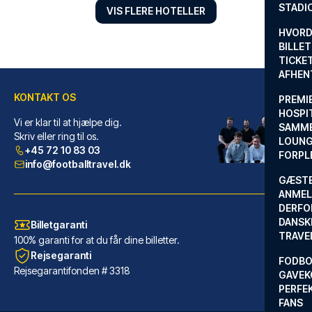
STADI
VIS FLERE HOTELLER
HVORD
BILLET
TICKET
AFHEN
KONTAKT OS
PREMI
HOSPIT
Vi er klar til at hjælpe dig.
SAMME
Callas Hotel am Dom
Skriv eller ring til os.
LOUNG
Med et ophold ved Callas Hotel...
+45 72 10 83 03
FORPL
LÆS MERE OM HOTELLET
info@footballtravel.dk
GÆST
ANMEL
DERFO
DANSK
Billetgaranti
TRAVE
100% garanti for at du får dine billetter.
Rejsegaranti
FODBO
Rejsegarantifonden # 3318
GAVEK
PERFEK
FANS