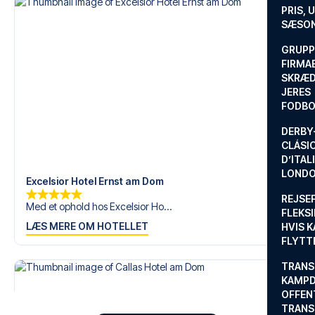
en fodboldtur.
PRIS, 
SÆSON
GRUPP
FIRMA
SKRÆD
JERES
FODBO
DERBY-
CLÁSI
D’ITAL
LONDO
Excelsior Hotel Ernst am Dom
REJSE
Med et ophold hos Excelsior Ho...
FLEKSI
LÆS MERE OM HOTELLET
HVIS 
FLYTT
TRANS
KAMPD
OFFEN
TRANS