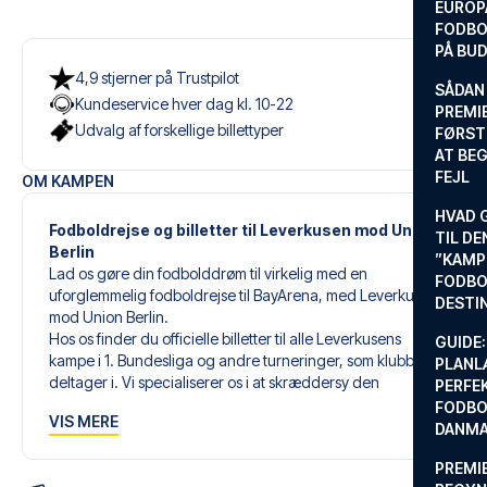
EUROP
FODBO
PÅ BU
4,9 stjerner på Trustpilot
SÅDAN
Kundeservice hver dag kl. 10-22
PREMIE
Udvalg af forskellige billettyper
FØRST
AT BEG
FEJL
OM KAMPEN
HVAD 
Fodboldrejse og billetter til Leverkusen mod Union
TIL DE
Berlin
”KAMP
Lad os gøre din fodbolddrøm til virkelig med en
FODBO
uforglemmelig fodboldrejse til BayArena, med Leverkusen
DESTI
mod Union Berlin.
Hos os finder du officielle billetter til alle Leverkusens
GUIDE:
kampe i 1. Bundesliga og andre turneringer, som klubben
PLANL
deltager i. Vi specialiserer os i at skræddersy den
PERFE
perfekte fodboldrejse, der matcher dine individuelle
FODBO
VIS MERE
ønsker og behov.
DANM
PREMI
Vores skræddersyede fodboldrejser til Leverkusen er