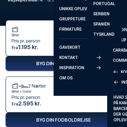
PORTUGAL
ROM
PRIMEI
UNIKKE OPLEVELSER
ANDRE
SERBIEN
SEVILLA
SCOTT
GRUPPETURE
PREMI
SPANIEN
FIRMATURE
EUROP
TYSKLAND
Billet
FA CUP
Pris pr. person
1.195 kr.
GAVEKORT
Fra
CARAB
KONTAKT
COMMU
BYG DIN FODBOLDREJSE
INSPIRATION
CONFE
KO
OM OS
IN
+
2
Nætter
KONTA
Billet +
Hotel
Pris pr. person
FAQ
HVAD 
2.595 kr.
PÅ KA
Fra
BILLET
BARCE
GARAN
DER G
BYG DIN FODBOLDREJSE
OPLEV
ETA-A