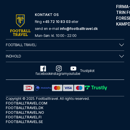
FIRMA
TRIN F
KONTAKT OS
FORES
Ring
+45 72 10 83 03
eller
KAMP
send en e-mail
info@footballtravel.dk
Eden Hotel Früh am Dom
Man
-
Søn
: kl.
10:00
-
22:00
Med et ophold hos Eden Hotel F...
FOOTBALL TRAVEL:
LÆS MERE OM HOTELLET
INDHOLD
Trustpilot
facebook
instagram
youtube
Copyright © 2025.
Footballtravel
. All rights reserved.
FOOTBALLTRAVEL.COM
FOOTBALLTRAVEL.DK
FOOTBALLTRAVEL.NO
FOOTBALLTRAVEL.FI
FOOTBALLTRAVEL.SE