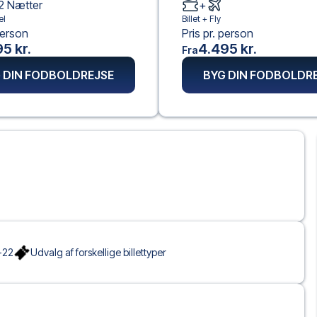
2
Nætter
+
el
Billet +
Fly
person
Pris pr. person
5 kr.
4.495 kr.
Fra
 DIN FODBOLDREJSE
BYG DIN FODBOLDR
-22
Udvalg af forskellige billettyper