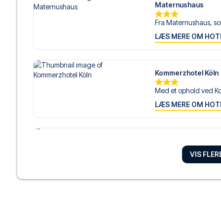
Maternushaus
Fra Maternushaus, som
LÆS MERE OM HOT
Kommerzhotel Köln
Med et ophold ved K
LÆS MERE OM HOT
Hilton Cologne
Hilton Cologne ligger 
VIS FLE
LÆS MERE OM HOT
Lindner Hotel Colog
Lindner Hotel Cologn