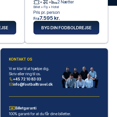
+
+
2
Nætter
Billet +
Fly
+
Hotel
Pris pr. person
7.595 kr.
Fra
EJSE
BYG DIN FODBOLDREJSE
KONTAKT OS
Vi er klar til at hjælpe dig.
Skriv eller ring til os.
+45 72 10 83 03
info@footballtravel.dk
Billetgaranti
100% garanti for at du får dine billetter.