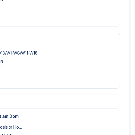
m vi ikke tilbyder, så kontakt os, og vi vil se, hvad vi kan
 fly, så du selv kan vælge at stå for flyplanlægningen, hvis
lusive fly, vil du modtage al den nødvendige information
rejsedokumenter, så du kan rejse afsted med ro i sindet
O18/​W1-W8/​W11-W18
sørger for en problemfri bestillingsproces i forbindelse med
ON
e før og under rejsen. Vi er tilgængelige på
72108303
 FC Köln på RheinEnergieStadion i 1. Bundesliga? Kontakt os i
en fodboldtur.
st am Dom
elsior Ho...