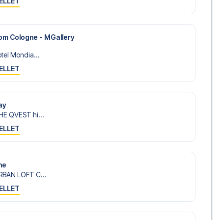
ELLET
om Cologne - MGallery
tel Mondia...
ELLET
ay
HE QVEST hi...
ELLET
ne
RBAN LOFT C...
ELLET