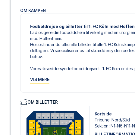
OM KAMPEN
Fodboldrejse og billetter til 1. FC Köln mod Hoffe
Lad os gøre din fodbolddrøm til virkelig med en uforgle
mod Hoffenheim.
Hos os finder du officielle billetter til alle 1. FC Kölns 
deltager i. Vi specialiserer os i at skræddersy den perfe
behov.
Vores skræddersyede fodboldrejser til 1. FC Köln er desig
sammensætter din egen fodboldpakke, der passer perfekt
VIS MERE
af fodboldbilletter, udvalgte hotel til enhver smag og bud
Når du vælger din billettype, kan du se i hvilken sektion,
det er en hospitality-billet. En hospitality-billet, er en bi
OM BILLETTER
eksempelvis være loungeadgang og/eller mad og drikkevar
du vælger billettypen, og på dine rejsedokumenter.
Kortside
Tribune
:
Nord/​Süd
Vi tilbyder et bredt udvalg af håndplukkede hoteller i Kö
Sektion
:
N1-N6-N11-N1
luksuriøse 5-stjernede hoteller til charmerende boutiqueh
BILLETINFORMATI
enhver rejsende. Vi tager højde for beliggenhed, komfort