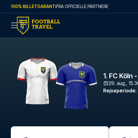
Skip to content
100% BILLETGARANTI
FRA OFFICIELLE PARTNERE
1. FC Köln
29. aug., 15.
Rejseperiode
: