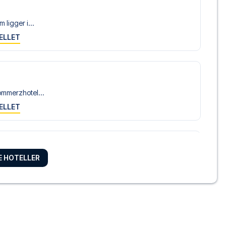
 ligger i...
ELLET
ommerzhotel...
ELLET
i centru...
RE HOTELLER
ELLET
ne Am Dom, part of JdV by Hyatt
e Am Dom, ...