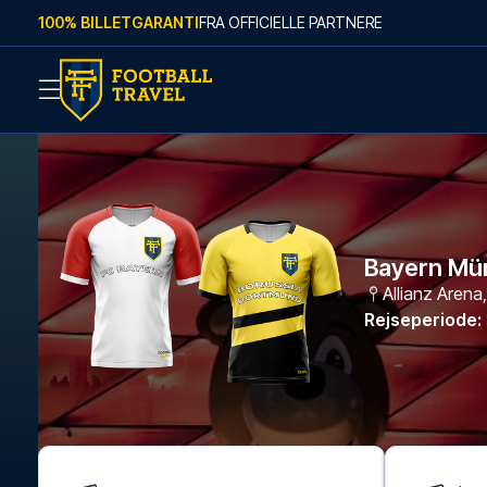
Skip to content
100% BILLETGARANTI
FRA OFFICIELLE PARTNERE
Bayern Mü
Allianz Arena
Rejseperiode
: