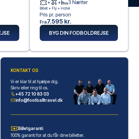
+
+
3
Nætter
Billet +
Fly
+
Hotel
Pris pr. person
7.595 kr.
Fra
EJSE
BYG DIN FODBOLDREJSE
KONTAKT OS
Vi er klar til at hjælpe dig.
Skriv eller ring til os.
+45 72 10 83 03
info@footballtravel.dk
Billetgaranti
100% garanti for at du får dine billetter.