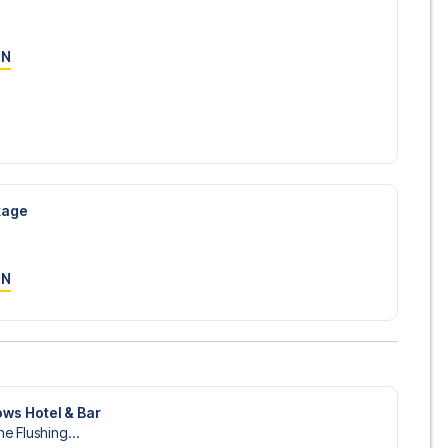
ON
ckage
ON
ws Hotel & Bar
e Flushing...