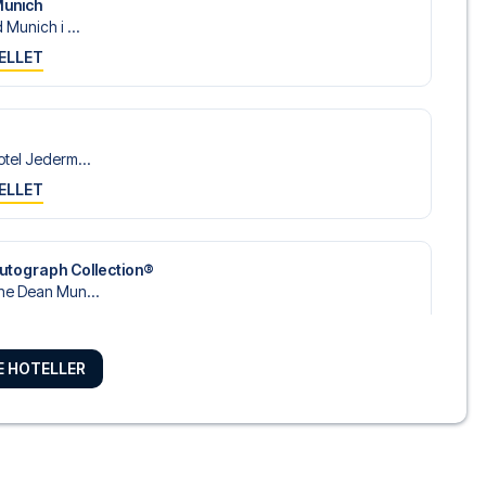
Munich
Munich i ...
ELLET
tel Jederm...
ELLET
utograph Collection®
he Dean Mun...
ELLET
RE HOTELLER
zl Hotel...
ELLET