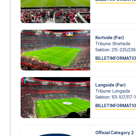
passer dig bedst. Hvis du foretrækker et specifikt hotel, so
gøre.
Vi tilbyder fodboldpakker til Bayern München både med o
flyplanlægningen, hvis du ønsker dette.
Hvis du derimod vælger en af vores komplette pakker ink
om check-in procedurer og flydetaljer sammen med dine 
Kortside (Par)
og fokusere på at nyde fodboldoplevelsen.
Tribune
:
Shortside
Sektion
:
215-225/​236
Sikker booking og personlig service
BILLETINFORMATI
Din sikkerhed og oplevelse er vores højeste prioritet. Vi 
din fodboldpakke og står klar med personlig service båd
eller
her
, hvis du har brug for hjælp til at bestille rejsen.
Er du klar til at rejse til Munich og opleve stjernerne fr
Langside (Par)
i dag, og lad os hjælpe dig med at realisere din drøm om
Tribune
:
Longside
Sektion
:
101-107/​117-
BILLETINFORMATI
Official Category 2