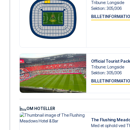
Tribune
:
Longside
Sektion
:
305/​306
BILLETINFORMATI
Official Tourist Pa
Tribune
:
Longside
Sektion
:
305/​306
BILLETINFORMATI
OM HOTELLER
The Flushing Meado
Med et ophold ved Th