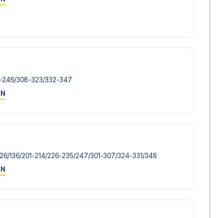
m vi ikke tilbyder, så kontakt os, og vi vil se, hvad vi kan
g uden fly, så du selv kan vælge at stå for
lusive fly, vil du modtage al den nødvendige information
rejsedokumenter, så du kan rejse afsted med ro i sindet
-246/​308-323/​332-347
ON
sørger for en problemfri bestillingsproces i forbindelse med
e før og under rejsen. Vi er tilgængelige på
72108303
a Bayern München på Allianz Arena i 1. Bundesliga? Kontakt os
 en fodboldtur.
126/​136/​201-214/​226-235/​247/​301-307/​324-331/​348
ON