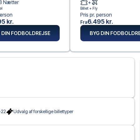
3
Nætter
+
el
Billet +
Fly
person
Pris pr. person
5 kr.
6.495 kr.
Fra
 DIN FODBOLDREJSE
BYG DIN FODBOLDR
-22
Udvalg af forskellige billettyper