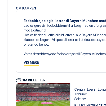
OM KAMPEN
Fodboldrejse og billetter til Bayern München m
Lad os gøre din fodbolddrøm til virkelig med en uforgl
mod Dortmund.
Hos os finder du officielle billetter til alle Bayern Mün
klubben deltager i. Vi specialiserer os i at skræddersy 
ønsker og behov.
Vores skræddersyede fodboldrejser til Bayern München er
sammensætter din egen fodboldpakke, der passer perfekt
VIS MERE
af fodboldbilletter, udvalgte hotel til enhver smag og bud
Når du vælger din billettype, kan du se i hvilken sektion,
det er en hospitality-billet. En hospitality-billet, er en bi
OM BILLETTER
eksempelvis være loungeadgang og/eller mad og drikkevar
du vælger billettypen, og på dine rejsedokumenter.
Central Lower Longs
Tribune
:
Vi tilbyder et bredt udvalg af håndplukkede hoteller i M
Sektion
:
luksuriøse 5-stjernede hoteller til charmerende boutiqueh
BILLETINFORMATI
enhver rejsende. Vi tager højde for beliggenhed, komfort