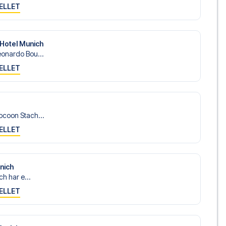
ELLET
Hotel Munich
onardo Bou...
ELLET
ocoon Stach...
ELLET
unich
ch har e...
ELLET