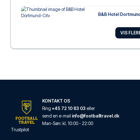
B&B Hotel Dortmund
Fra B&B Hotel Dortmund
LÆS MERE OM HOT
VIS FLE
IntercityHotel Dort
Med et ophold ved Int
LÆS MERE OM HOT
Hotel Unique Pearl
KONTAKT OS
Med et ophold ved Ho
Ring
+45 72 10 83 03
eller
LÆS MERE OM HOT
send en e-mail
info@footballtravel.dk
Man
-
Søn
: kl.
10:00
-
22:00
Trustpilot
ibis Dortmund City