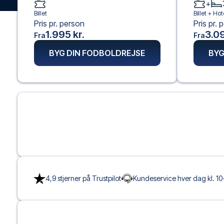
+
Billet
Billet +
Hot
Pris pr. person
Pris pr. 
1.995 kr.
3.09
Fra
Fra
BYG DIN FODBOLDREJSE
BYG
4,9 stjerner på Trustpilot
Kundeservice hver dag kl. 10