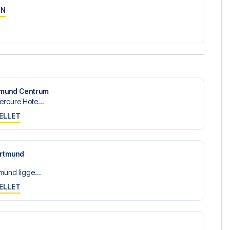
ON
tmund Centrum
rcure Hote...
ELLET
ortmund
mund ligge...
ELLET