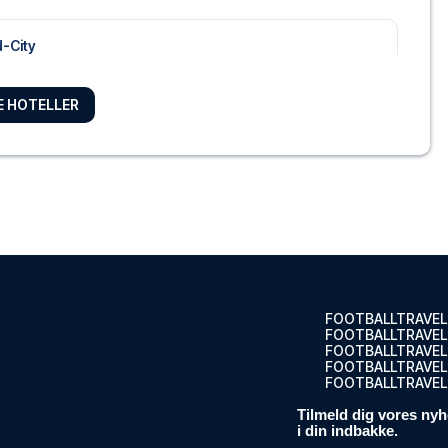
-City
-City i ...
ELLET
RE HOTELLER
mund
ercityHot...
ELLET
FOOTBALLTRAVEL
tel Unique...
FOOTBALLTRAVEL
FOOTBALLTRAVEL
ELLET
FOOTBALLTRAVEL.
FOOTBALLTRAVEL
Tilmeld dig vores nyh
i din indbakke.