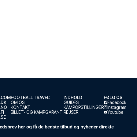
.COM
FOOTBALL TRAVEL:
INDHOLD
FØLG OS
.DK
OM OS
GUIDES
Facebook
.NO
KONTAKT
KAMPOPSTILLINGER
Instagram
FI
BILLET- OG KAMPGARANTI
REJSER
Youtube
.SE
edsbrev her og få de bedste tilbud og nyheder direkte