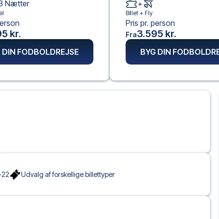
3
Nætter
+
el
Billet +
Fly
person
Pris pr. person
5 kr.
3.595 kr.
Fra
 DIN FODBOLDREJSE
BYG DIN FODBOLDR
-22
Udvalg af forskellige billettyper