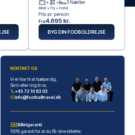
+
+
3
Nætter
Billet +
Fly
+
Hotel
Pris pr. person
4.695 kr.
Fra
EJSE
BYG DIN FODBOLDREJSE
KONTAKT OS
Vi er klar til at hjælpe dig.
Skriv eller ring til os.
+45 72 10 83 03
info@footballtravel.dk
Billetgaranti
100% garanti for at du får dine billetter.