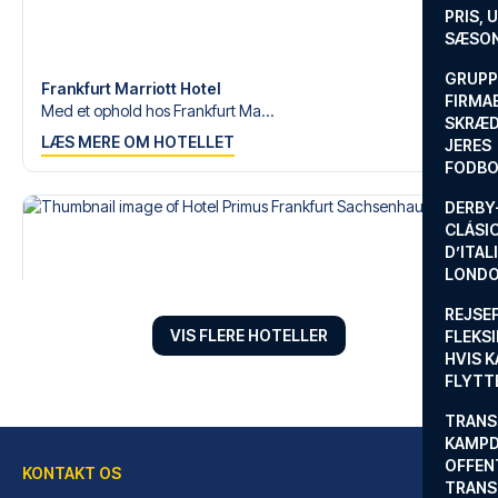
om en fodboldtur.
PRIS, 
SÆSON
GRUPP
Frankfurt Marriott Hotel
FIRMA
Med et ophold hos Frankfurt Ma...
SKRÆD
LÆS MERE OM HOTELLET
JERES
FODBO
DERBY-
CLÁSI
D’ITAL
LONDO
REJSE
VIS FLERE HOTELLER
FLEKSI
HVIS 
FLYTT
TRANS
KAMPD
OFFEN
KONTAKT OS
TRANS
Hotel Primus Frankfurt Sachsenhausen