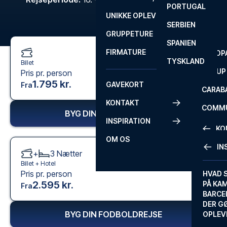
PORTUGAL
ROM
PRIMEI
UNIKKE OPLEVELSER
ANDRE
SERBIEN
SEVILLA
SCOTT
GRUPPETURE
PREMI
SPANIEN
FIRMATURE
EUROP
TYSKLAND
Billet
FA CUP
Pris pr. person
1.795 kr.
GAVEKORT
Fra
CARAB
KONTAKT
COMMU
BYG DIN FODBOLDREJSE
INSPIRATION
CONFE
KO
OM OS
IN
+
3
Nætter
KONTA
Billet +
Hotel
Pris pr. person
FAQ
HVAD 
2.595 kr.
PÅ KA
Fra
BILLET
BARCE
GARAN
DER G
BYG DIN FODBOLDREJSE
OPLEV
ETA-A