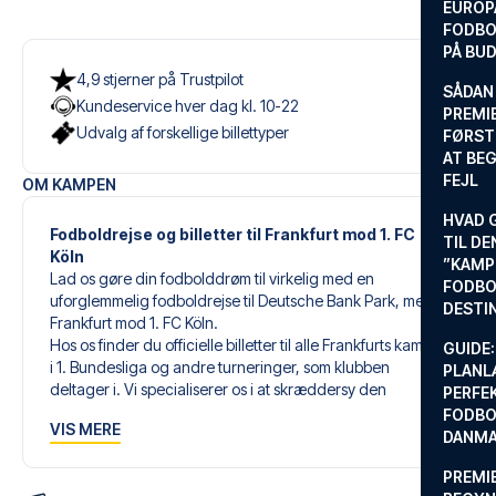
EUROP
FODBO
PÅ BU
4,9 stjerner på Trustpilot
SÅDAN
Kundeservice hver dag kl. 10-22
PREMIE
Udvalg af forskellige billettyper
FØRST
AT BEG
FEJL
OM KAMPEN
HVAD 
Fodboldrejse og billetter til Frankfurt mod 1. FC
TIL DE
Köln
”KAMP
Lad os gøre din fodbolddrøm til virkelig med en
FODBO
uforglemmelig fodboldrejse til Deutsche Bank Park, med
DESTI
Frankfurt mod 1. FC Köln.
Hos os finder du officielle billetter til alle Frankfurts kampe
GUIDE:
i 1. Bundesliga og andre turneringer, som klubben
PLANL
deltager i. Vi specialiserer os i at skræddersy den
PERFE
perfekte fodboldrejse, der matcher dine individuelle
FODBO
VIS MERE
ønsker og behov.
DANM
PREMI
Vores skræddersyede fodboldrejser til Frankfurt er