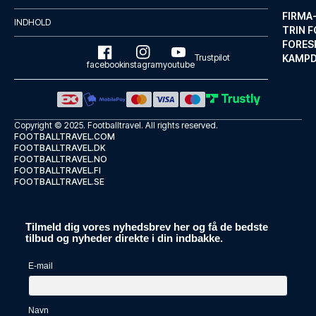
FIRMA
INDHOLD
TRIN F
FORES
Trustpilot
KAMP
facebook
instagram
youtube
Copyright © 2025.
Footballtravel
. All rights reserved.
FOOTBALLTRAVEL.COM
FOOTBALLTRAVEL.DK
FOOTBALLTRAVEL.NO
FOOTBALLTRAVEL.FI
FOOTBALLTRAVEL.SE
Concorde Hotel
Med et ophold ved Concorde Hot...
LÆS MERE OM HOTELLET
Tilmeld dig vores nyhedsbrev her og få de bedste
tilbud og nyheder direkte i din indbakke.
E-mail
Navn