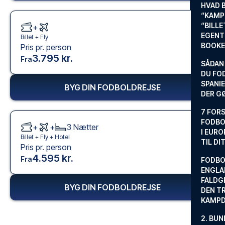
HVAD 
“KAMP
“BILL
+
EGENTL
Billet +
Fly
BOOKE
Pris pr. person
3.795 kr.
Fra
SÅDAN
DU FO
SPANIE
BYG DIN FODBOLDREJSE
DER G
7 FORS
FODBO
+
+
3
Nætter
I EURO
Billet +
Fly
+
Hotel
TIL DI
Pris pr. person
4.595 kr.
Fra
FODBO
ENGLA
FALDG
BYG DIN FODBOLDREJSE
DEN TR
KAMP
2. BUN