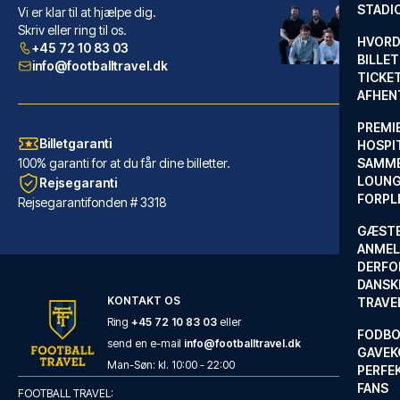
STADI
Med et ophold ved Hotel Primus...
Vi er klar til at hjælpe dig.
Skriv eller ring til os.
LÆS MERE OM HOTELLET
HVORD
+45 72 10 83 03
BILLET
info@footballtravel.dk
TICKET
AFHEN
PREMI
Billetgaranti
HOSPIT
100% garanti for at du får dine billetter.
SAMME
LOUNG
Rejsegaranti
FORPL
Rejsegarantifonden # 3318
GÆST
ANMEL
DERFO
DANSK
KONTAKT OS
TRAVE
Maritim Hotel Frankfurt
Ring
+45 72 10 83 03
eller
FODBO
Maritim Hotel Frankfurt ligger...
send en e-mail
info@footballtravel.dk
GAVEK
LÆS MERE OM HOTELLET
Man
-
Søn
: kl.
10:00
-
22:00
PERFEK
FANS
FOOTBALL TRAVEL: