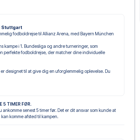
 Stuttgart
emmelig fodboldrejse til Allianz Arena, med Bayern München
chens kampe i 1. Bundesliga og andre turneringer, som
den perfekte fodboldrejse, der matcher dine individuelle
 designet til at give dig en uforglemmelig oplevelse. Du
 til netop dine præferencer. Vælg blandt et bredt udvalg
get og fleksible fly, der passer dig bedst.
 du kommer til at sidde, og hvad billettypen indeholder, hvis
llet, hvor der er mere inkluderet end selve billetten. Det kan
 5 TIMER FØR.
er. Hvis dette er inkluderet, vil det tydeligt fremgå, når
 ankomme senest 5 timer før. Det er dit ansvar som kunde at
u kan komme afsted til kampen.
unich, der passer til enhver smag og ethvert budget. Fra
oteller og prisvenlige alternativer – vi har noget for
 og pris. Det eneste du skal gøre er at vælge det hotel der