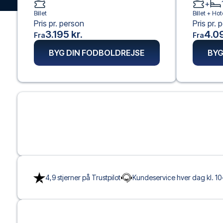
+
Billet
Billet +
Hot
Pris pr. person
Pris pr. 
3.195 kr.
4.09
Fra
Fra
BYG DIN FODBOLDREJSE
BYG
4,9 stjerner på Trustpilot
Kundeservice hver dag kl. 10