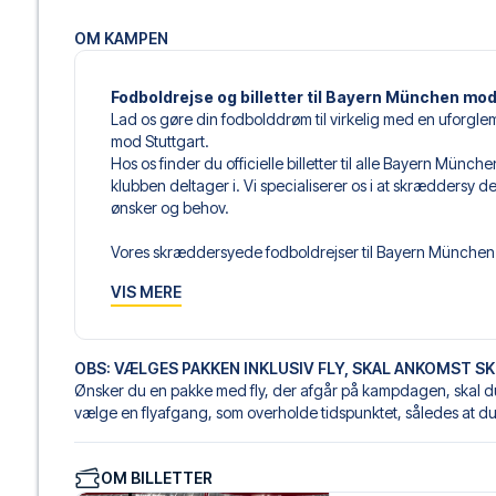
OM KAMPEN
Fodboldrejse og billetter til Bayern München mod
Lad os gøre din fodbolddrøm til virkelig med en uforgl
mod Stuttgart.
Hos os finder du officielle billetter til alle Bayern Mün
klubben deltager i. Vi specialiserer os i at skræddersy 
ønsker og behov.
Vores skræddersyede fodboldrejser til Bayern München er
sammensætter din egen fodboldpakke, der passer perfekt
VIS MERE
af fodboldbilletter, udvalgte hotel til enhver smag og bud
Når du vælger din billettype, kan du se i hvilken sektion,
det er en hospitality-billet. En hospitality-billet, er en bi
OBS: VÆLGES PAKKEN INKLUSIV FLY, SKAL ANKOMST SKE
eksempelvis være loungeadgang og/eller mad og drikkevar
Ønsker du en pakke med fly, der afgår på kampdagen, skal du
du vælger billettypen, og på dine rejsedokumenter.
vælge en flyafgang, som overholde tidspunktet, således at d
Vi tilbyder et bredt udvalg af håndplukkede hoteller i M
luksuriøse 5-stjernede hoteller til charmerende boutiqueh
OM BILLETTER
enhver rejsende. Vi tager højde for beliggenhed, komfort