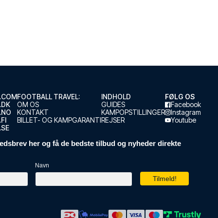
.COM
FOOTBALL TRAVEL:
INDHOLD
FØLG OS
.DK
OM OS
GUIDES
Facebook
.NO
KONTAKT
KAMPOPSTILLINGER
Instagram
FI
BILLET- OG KAMPGARANTI
REJSER
Youtube
.SE
edsbrev her og få de bedste tilbud og nyheder direkte
Navn