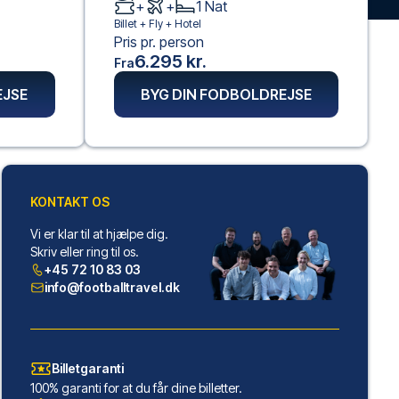
+
+
1
Nat
Billet +
Fly
+
Hotel
Pris pr. person
6.295 kr.
Fra
EJSE
BYG DIN FODBOLDREJSE
KONTAKT OS
Vi er klar til at hjælpe dig.
Skriv eller ring til os.
+45 72 10 83 03
info@footballtravel.dk
Billetgaranti
100% garanti for at du får dine billetter.