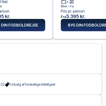
1
Nat
+
el
Billet +
Fly
person
Pris pr. person
5 kr.
5.395 kr.
Fra
 DIN FODBOLDREJSE
BYG DIN FODBOLDR
-22
Udvalg af forskellige billettyper