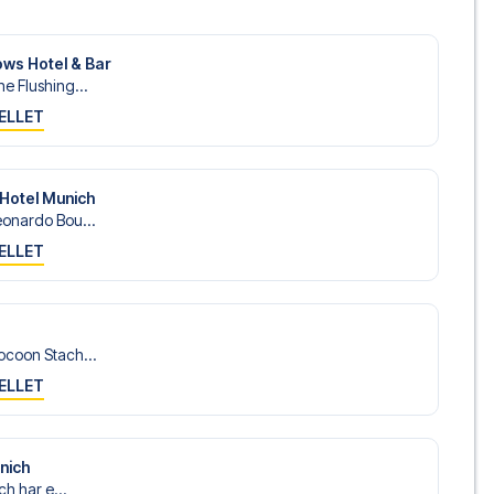
ws Hotel & Bar
e Flushing...
ELLET
Hotel Munich
onardo Bou...
ELLET
ocoon Stach...
ELLET
unich
ch har e...