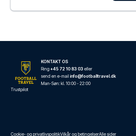
Platzl Hotel
Med et ophold hos Plat
LÆS MERE OM HOT
Sofitel Munich Baye
Fra Sofitel Munich Bay
KONTAKT OS
LÆS MERE OM HOT
Ring
+45 72 10 83 03
eller
send en e-mail
info@footballtravel.dk
Man
-
Søn
: kl.
10:00
-
22:00
Cortiina Hotel
Trustpilot
Cortiina Hotel ligger i 
LÆS MERE OM HOT
Louis Hotel
Louis Hotel ligger i hje
Cookie- og privatlivspolitik
Vilkår og betingelser
Alle sider