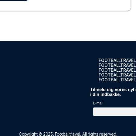
zl Hotel...
ELLET
rpost
erpost, ...
FOOTBALLTRAVEL
FOOTBALLTRAVEL
ELLET
FOOTBALLTRAVEL
FOOTBALLTRAVEL.
FOOTBALLTRAVEL
Tilmeld dig vores nyh
i din indbakke.
hjerte...
ELLET
E-mail
rtet a...
Copyright © 2025.
Footballtravel
. All rights reserved.