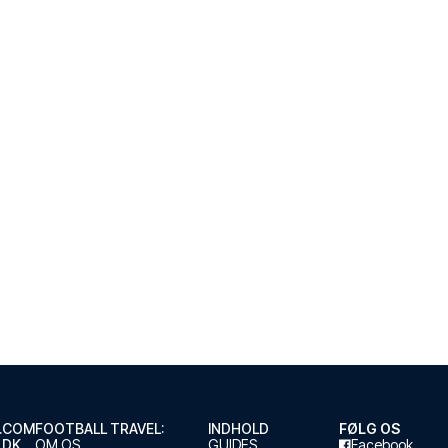
.COM
FOOTBALL TRAVEL:
INDHOLD
FØLG OS
.DK
OM OS
GUIDES
Facebook