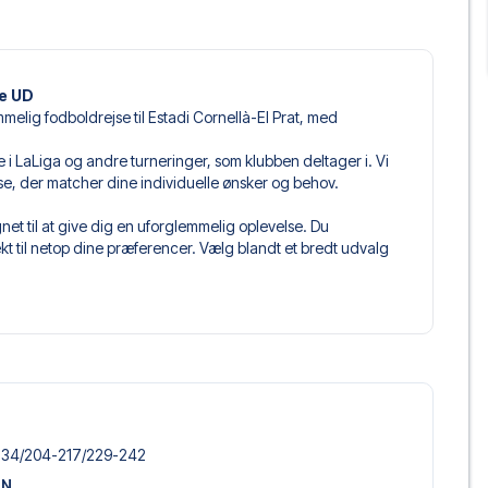
te UD
melig fodboldrejse til Estadi Cornellà-El Prat, med
mpe i LaLiga og andre turneringer, som klubben deltager i. Vi
jse, der matcher dine individuelle ønsker og behov.
et til at give dig en uforglemmelig oplevelse. Du
 til netop dine præferencer. Vælg blandt et bredt udvalg
get og fleksible fly, der passer dig bedst.
 du kommer til at sidde, og hvad billettypen indeholder, hvis
llet, hvor der er mere inkluderet end selve billetten. Det kan
er. Hvis dette er inkluderet, vil det tydeligt fremgå, når
arcelona, der passer til enhver smag og ethvert budget. Fra
oteller og prisvenlige alternativer – vi har noget for
-134/​204-217/​229-242
 og pris. Det eneste du skal gøre er at vælge det hotel der
ON
m vi ikke tilbyder, så kontakt os, og vi vil se, hvad vi kan