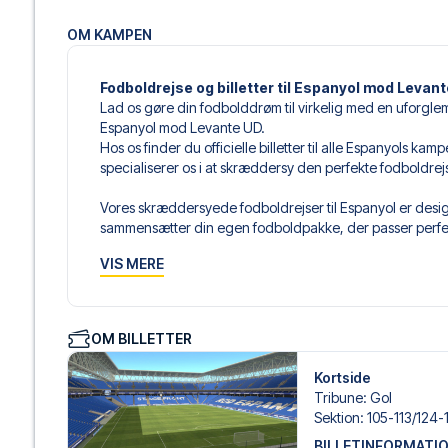
OM KAMPEN
Fodboldrejse og billetter til Espanyol mod Levan
Lad os gøre din fodbolddrøm til virkelig med en uforglem
Espanyol mod Levante UD.
Hos os finder du officielle billetter til alle Espanyols ka
specialiserer os i at skræddersy den perfekte fodboldre
Vores skræddersyede fodboldrejser til Espanyol er design
sammensætter din egen fodboldpakke, der passer perfekt
af fodboldbilletter, udvalgte hotel til enhver smag og bud
VIS MERE
Når du vælger din billettype, kan du se i hvilken sektion,
det er en hospitality-billet. En hospitality-billet, er en bi
eksempelvis være loungeadgang og/eller mad og drikkevar
OM BILLETTER
du vælger billettypen, og på dine rejsedokumenter.
Kortside
Vi tilbyder et bredt udvalg af håndplukkede hoteller i B
Tribune
:
Gol
luksuriøse 5-stjernede hoteller til charmerende boutiqueh
Sektion
:
105-113/​124
enhver rejsende. Vi tager højde for beliggenhed, komfort
BILLETINFORMATI
passer dig bedst. Hvis du foretrækker et specifikt hotel, so