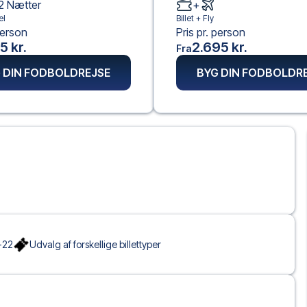
2
Nætter
+
el
Billet +
Fly
person
Pris pr. person
5 kr.
2.695 kr.
Fra
 DIN FODBOLDREJSE
BYG DIN FODBOLDR
-22
Udvalg af forskellige billettyper