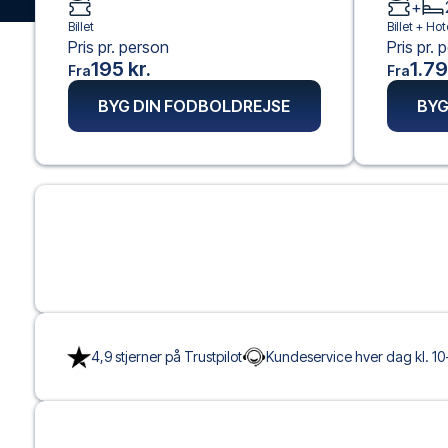
+
Billet
Billet +
Hot
Pris pr. person
Pris pr. 
195 kr.
1.79
Fra
Fra
BYG DIN FODBOLDREJSE
BYG
4,9 stjerner på Trustpilot
Kundeservice hver dag kl. 10