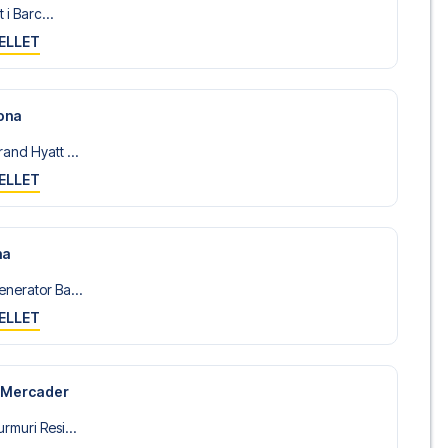
 i Barc...
ELLET
ona
and Hyatt ...
ELLET
na
nerator Ba...
ELLET
 Mercader
rmuri Resi...