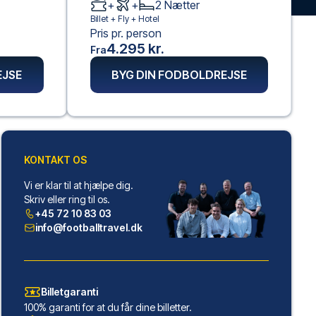
+
+
2
Nætter
Billet +
Fly
+
Hotel
Pris pr. person
4.295 kr.
Fra
EJSE
BYG DIN FODBOLDREJSE
KONTAKT OS
Vi er klar til at hjælpe dig.
Skriv eller ring til os.
+45 72 10 83 03
info@footballtravel.dk
Billetgaranti
100% garanti for at du får dine billetter.