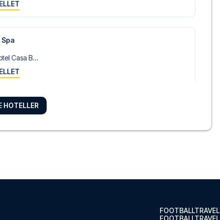
ELLET
& Spa
tel Casa B...
ELLET
RE HOTELLER
el Oasis ...
ELLET
atro Nacio...
ELLET
FOOTBALLTRAVEL
FOOTBALLTRAVEL