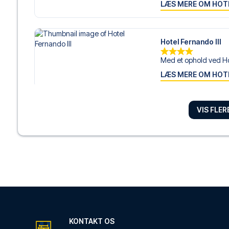
LÆS MERE OM HOT
Hotel Fernando III
Med et ophold ved Ho
LÆS MERE OM HOT
VIS FLE
Hotel Monte Carme
Med et ophold ved Ho
LÆS MERE OM HOT
Casual Don Juan Ten
Med et ophold ved Ca
LÆS MERE OM HOT
KONTAKT OS