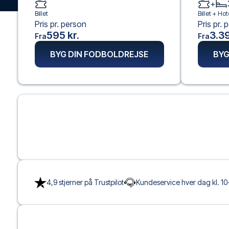
+
Billet
Billet +
Hot
Pris pr. person
Pris pr. 
595 kr.
3.39
Fra
Fra
BYG DIN FODBOLDREJSE
BYG
4,9 stjerner på Trustpilot
Kundeservice hver dag kl. 10