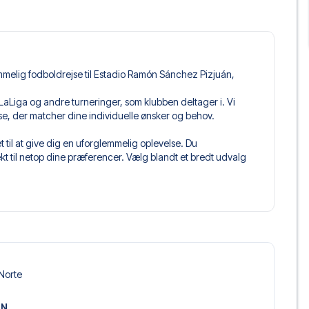
mmelig fodboldrejse til Estadio Ramón Sánchez Pizjuán,
e i LaLiga og andre turneringer, som klubben deltager i. Vi
jse, der matcher dine individuelle ønsker og behov.
 til at give dig en uforglemmelig oplevelse. Du
 til netop dine præferencer. Vælg blandt et bredt udvalg
get og fleksible fly, der passer dig bedst.
 du kommer til at sidde, og hvad billettypen indeholder, hvis
llet, hvor der er mere inkluderet end selve billetten. Det kan
er. Hvis dette er inkluderet, vil det tydeligt fremgå, når
villa, der passer til enhver smag og ethvert budget. Fra
 Norte
oteller og prisvenlige alternativer – vi har noget for
 og pris. Det eneste du skal gøre er at vælge det hotel der
ON
m vi ikke tilbyder, så kontakt os, og vi vil se, hvad vi kan