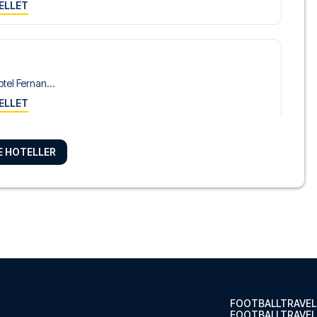
ELLET
tel Fernan...
ELLET
RE HOTELLER
lo
tel Monte ...
ELLET
orio Sevilla
sual Don J...
ELLET
FOOTBALLTRAVEL
FOOTBALLTRAVEL