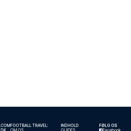
.COM
FOOTBALL TRAVEL:
INDHOLD
FØLG OS
.DK
OM OS
GUIDES
Facebook