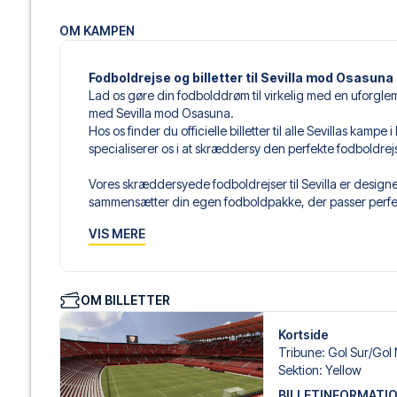
OM KAMPEN
Fodboldrejse og billetter til Sevilla mod Osasuna
Lad os gøre din fodbolddrøm til virkelig med en uforgle
med Sevilla mod Osasuna.
Hos os finder du officielle billetter til alle Sevillas kamp
specialiserer os i at skræddersy den perfekte fodboldre
Vores skræddersyede fodboldrejser til Sevilla er designet
sammensætter din egen fodboldpakke, der passer perfekt
af fodboldbilletter, udvalgte hotel til enhver smag og bud
VIS MERE
Når du vælger din billettype, kan du se i hvilken sektion,
det er en hospitality-billet. En hospitality-billet, er en bi
eksempelvis være loungeadgang og/eller mad og drikkevar
OM BILLETTER
du vælger billettypen, og på dine rejsedokumenter.
Kortside
Vi tilbyder et bredt udvalg af håndplukkede hoteller i Se
Tribune
:
Gol Sur/​Gol
luksuriøse 5-stjernede hoteller til charmerende boutiqueh
Sektion
:
Yellow
enhver rejsende. Vi tager højde for beliggenhed, komfort
BILLETINFORMATI
passer dig bedst. Hvis du foretrækker et specifikt hotel, so