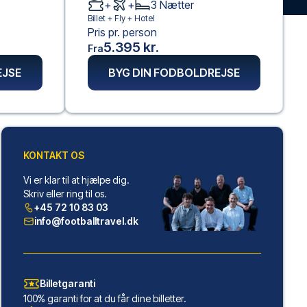
+
+
3
Nætter
Billet +
Fly
+
Hotel
Pris pr. person
5.395 kr.
Fra
EJSE
BYG DIN FODBOLDREJSE
KONTAKT OS
Vi er klar til at hjælpe dig.
Skriv eller ring til os.
+45 72 10 83 03
info@footballtravel.dk
Billetgaranti
100% garanti for at du får dine billetter.