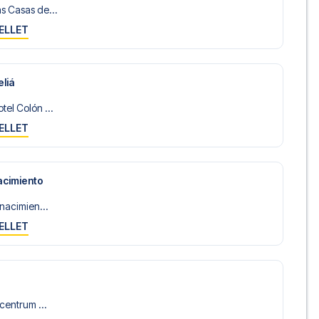
s Casas de...
ELLET
liá
el Colón ...
ELLET
acimiento
enacimien...
ELLET
centrum ...