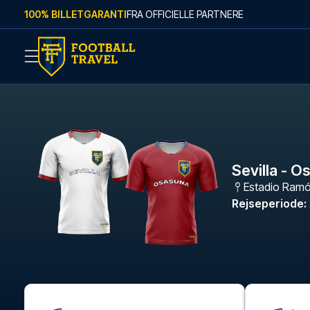
Skip to content
100% BILLETGARANTI
FRA OFFICIELLE PARTNERE
Sevilla - O
Estadio Ramó
Rejseperiode
: