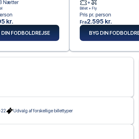
3
Nætter
+
el
Billet +
Fly
person
Pris pr. person
5 kr.
2.595 kr.
Fra
 DIN FODBOLDREJSE
BYG DIN FODBOLDR
-22
Udvalg af forskellige billettyper