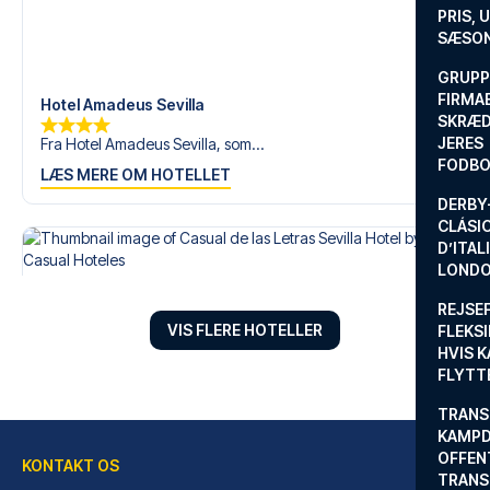
PRIS, 
SÆSON
GRUPP
FIRMA
Hotel Amadeus Sevilla
SKRÆD
JERES
Fra Hotel Amadeus Sevilla, som...
FODBO
LÆS MERE OM HOTELLET
DERBY-
CLÁSI
D’ITAL
LONDO
REJSE
VIS FLERE HOTELLER
FLEKSI
HVIS 
FLYTT
TRANS
KAMPD
OFFEN
KONTAKT OS
TRANS