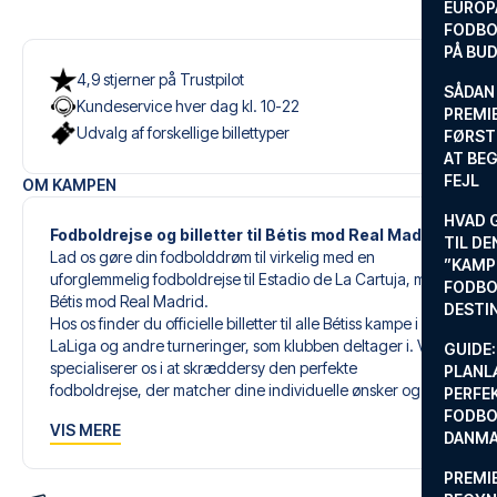
EUROP
FODBO
PÅ BU
4,9 stjerner på Trustpilot
SÅDAN
Kundeservice hver dag kl. 10-22
PREMIE
Udvalg af forskellige billettyper
FØRST
AT BEG
FEJL
OM KAMPEN
HVAD 
Fodboldrejse og billetter til Bétis mod Real Madrid
TIL DE
Lad os gøre din fodbolddrøm til virkelig med en
”KAMP
uforglemmelig fodboldrejse til Estadio de La Cartuja, med
FODBO
Bétis mod Real Madrid.
DESTI
Hos os finder du officielle billetter til alle Bétiss kampe i
LaLiga og andre turneringer, som klubben deltager i. Vi
GUIDE:
specialiserer os i at skræddersy den perfekte
PLANL
fodboldrejse, der matcher dine individuelle ønsker og
PERFE
behov.
FODBO
VIS MERE
DANM
Vores skræddersyede fodboldrejser til Bétis er designet til
PREMI
at give dig en uforglemmelig oplevelse. Du sammensætter