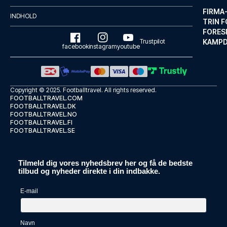
LÆS MERE OM HOTELLET
FIRMA
INDHOLD
TRIN F
FORES
Trustpilot
KAMP
facebook
instagram
youtube
Copyright © 2025.
Footballtravel
. All rights reserved.
FOOTBALLTRAVEL.COM
FOOTBALLTRAVEL.DK
FOOTBALLTRAVEL.NO
FOOTBALLTRAVEL.FI
FOOTBALLTRAVEL.SE
Tilmeld dig vores nyhedsbrev her og få de bedste
Hotel Sevilla Center
tilbud og nyheder direkte i din indbakke.
Fra Hotel Sevilla Center, som ...
E-mail
LÆS MERE OM HOTELLET
Navn