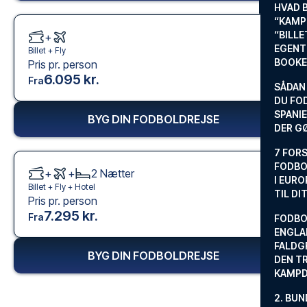
HVAD 
“KAMP
“BILL
+
EGENTL
Billet +
Fly
BOOKE
Pris pr. person
6.095 kr.
Fra
SÅDAN
DU FO
SPANIE
BYG DIN FODBOLDREJSE
DER G
7 FORS
FODBO
+
+
2
Nætter
I EURO
Billet +
Fly
+
Hotel
TIL DI
Pris pr. person
7.295 kr.
Fra
FODBO
ENGLA
FALDG
BYG DIN FODBOLDREJSE
DEN TR
KAMP
2. BUN