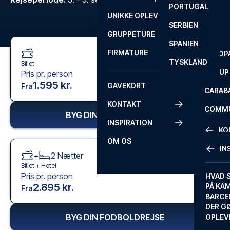
PORTUGAL
ROM
PRIMEI
UNIKKE OPLEVELSER
ANDRE
SERBIEN
SEVILLA
SCOTT
GRUPPETURE
PREMI
SPANIEN
FIRMATURE
EUROP
TYSKLAND
Billet
FA CUP
Pris pr. person
1.595 kr.
GAVEKORT
Fra
CARAB
KONTAKT
COMMU
BYG DIN FODBOLDREJSE
INSPIRATION
CONFE
KO
OM OS
IN
+
2
Nætter
KONTA
Billet +
Hotel
Pris pr. person
FAQ
HVAD 
2.895 kr.
PÅ KA
Fra
BILLET
BARCE
GARAN
DER G
BYG DIN FODBOLDREJSE
OPLEV
ETA-A