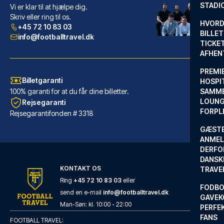
STADI
Vi er klar til at hjælpe dig.
Casual de las Letras Sevilla Hotel by Casual Hoteles
Skriv eller ring til os.
HVORD
+45 72 10 83 03
Med et ophold ved Casual de la...
BILLET
info@footballtravel.dk
TICKET
LÆS MERE OM HOTELLET
AFHEN
PREMI
Billetgaranti
HOSPIT
100% garanti for at du får dine billetter.
SAMME
LOUNG
Rejsegaranti
FORPL
Rejsegarantifonden # 3318
GÆST
ANMEL
DERFO
DANSK
KONTAKT OS
TRAVE
Ring
+45 72 10 83 03
eller
FODBO
send en e-mail
info@footballtravel.dk
GAVEK
Eurostars Torre Sevilla
Man
-
Søn
: kl.
10:00
-
22:00
PERFEK
FANS
Med et ophold ved Eurostars To...
FOOTBALL TRAVEL: