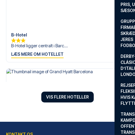
PRIS, 
SÆSON
GRUPP
FIRMA
SKRÆD
B-Hotel
JERES
FODBO
B-Hotel ligger centralt i Barc...
LÆS MERE OM HOTELLET
DERBY-
CLÁSI
D’ITAL
LONDO
REJSE
FLEKSI
VIS FLERE HOTELLER
HVIS 
FLYTT
TRANS
KAMPD
OFFEN
TRANS
KONTAKT OS