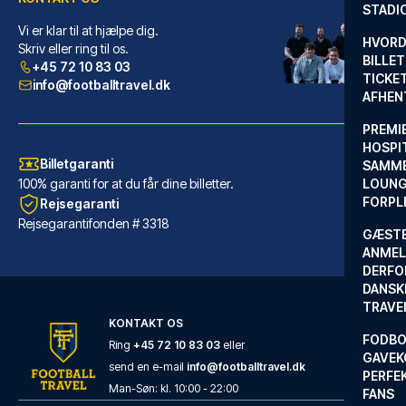
STADI
Vi er klar til at hjælpe dig.
Grand Hyatt Barcelona
HVORD
Skriv eller ring til os.
BILLET
+45 72 10 83 03
Med et ophold ved Grand Hyatt ...
TICKET
info@footballtravel.dk
AFHEN
LÆS MERE OM HOTELLET
PREMI
HOSPIT
Billetgaranti
SAMME
100% garanti for at du får dine billetter.
LOUNG
FORPL
Rejsegaranti
Rejsegarantifonden # 3318
GÆST
ANMEL
DERFO
DANSK
TRAVE
KONTAKT OS
FODBO
Ring
+45 72 10 83 03
eller
GAVEK
send en e-mail
info@footballtravel.dk
PERFEK
Generator Barcelona
Man
-
Søn
: kl.
10:00
-
22:00
FANS