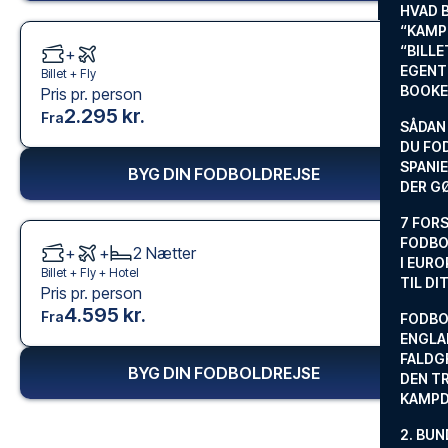
HVAD 
“KAMP
“BILL
+
EGENTL
Billet +
Fly
BOOKE
Pris pr. person
2.295 kr.
Fra
SÅDAN
DU FO
SPANIE
BYG DIN FODBOLDREJSE
DER G
7 FORS
FODBO
+
+
2
Nætter
I EURO
Billet +
Fly
+
Hotel
TIL DI
Pris pr. person
4.595 kr.
Fra
FODBO
ENGLA
FALDG
BYG DIN FODBOLDREJSE
DEN TR
KAMP
2. BUN