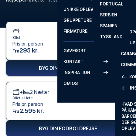
PORTUGAL
ROM
PRIMEI
UNIKKE OPLEVELSER
ANDRE
SERBIEN
SEVILLA
SCOTT
GRUPPETURE
PREMI
SPANIEN
FIRMATURE
EUROP
TYSKLAND
Billet
FA CUP
Pris pr. person
295 kr.
GAVEKORT
Fra
CARAB
KONTAKT
COMMU
BYG DIN FODBOLDREJSE
INSPIRATION
CONFE
KO
OM OS
IN
+
2
Nætter
KONTA
Billet +
Hotel
Pris pr. person
FAQ
HVAD 
2.595 kr.
PÅ KA
Fra
BILLET
BARCE
GARAN
DER G
BYG DIN FODBOLDREJSE
OPLEV
ETA-A