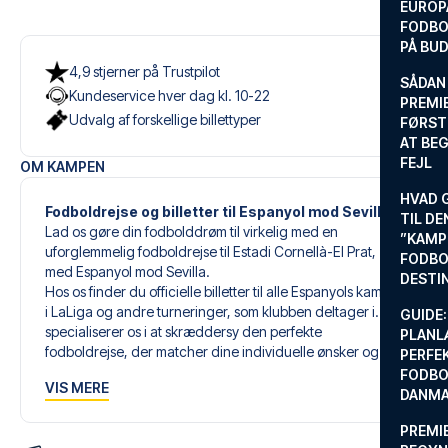
EUROP
FODBO
PÅ BU
4,9 stjerner på Trustpilot
SÅDAN
Kundeservice hver dag kl. 10-22
PREMIE
Udvalg af forskellige billettyper
FØRST
AT BEG
FEJL
OM KAMPEN
HVAD 
Fodboldrejse og billetter til Espanyol mod Sevilla
TIL DE
Lad os gøre din fodbolddrøm til virkelig med en
”KAMP
uforglemmelig fodboldrejse til Estadi Cornellà-El Prat,
FODBO
med Espanyol mod Sevilla.
DESTI
Hos os finder du officielle billetter til alle Espanyols kampe
i LaLiga og andre turneringer, som klubben deltager i. Vi
GUIDE:
specialiserer os i at skræddersy den perfekte
PLANL
fodboldrejse, der matcher dine individuelle ønsker og
PERFE
behov.
FODBO
VIS MERE
DANM
Vores skræddersyede fodboldrejser til Espanyol er
PREMI
designet til at give dig en uforglemmelig oplevelse. Du