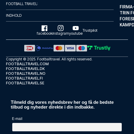
Med et ophold ved Generator Ba...
FOOTBALL TRAVEL:
FIRMA
LÆS MERE OM HOTELLET
TRIN F
INDHOLD
FORES
KAMP
Trustpilot
facebook
instagram
youtube
Copyright © 2025.
Footballtravel
. All rights reserved.
FOOTBALLTRAVEL.COM
FOOTBALLTRAVEL.DK
FOOTBALLTRAVEL.NO
FOOTBALLTRAVEL.FI
FOOTBALLTRAVEL.SE
Tilmeld dig vores nyhedsbrev her og få de bedste
Murmuri Residence Mercader
tilbud og nyheder direkte i din indbakke.
Med et ophold hos Murmuri Resi...
E-mail
LÆS MERE OM HOTELLET