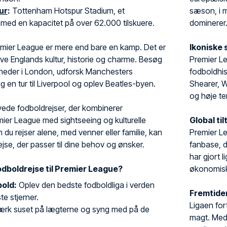
ur
:
Tottenham Hotspur Stadium, et
sæson, i m
med en kapacitet på over 62.000 tilskuere.
dominerer
remier League er mere end bare en kamp. Det er
Ikoniske 
ve Englands kultur, historie og charme. Besøg
Premier Le
heder i London, udforsk Manchesters
fodboldhis
 tag en tur til Liverpool og oplev Beatles-byen.
Shearer, W
og høje te
yede fodboldrejser, der kombinerer
er League med sightseeing og kulturelle
Global ti
 du rejser alene, med venner eller familie, kan
Premier Le
se, der passer til dine behov og ønsker.
fanbase, d
har gjort 
odboldrejse til Premier League?
økonomiske
old:
Oplev den bedste fodboldliga i verden
Fremtide
e stjerner.
Ligaen for
rk suset på lægterne og syng med på de
magt. Med