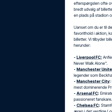
efterspørgslen ofte ov
bredt udvalg af billet
en plads på stadion 
Uanset om du er til de
favorithold i aktion, 
billetter. Vi tilbyder b
herunder:
-
Liverpool FC:
Anfie
Never Walk Alone".
-
Manchester Unit
legender som Beckham
-
Manchester City
:
mest dominerende Pr
-
Arsenal FC
:
Emirat
passioneret fanskare
-
Chelsea FC
:
Stamfo
æren i det vestlige L