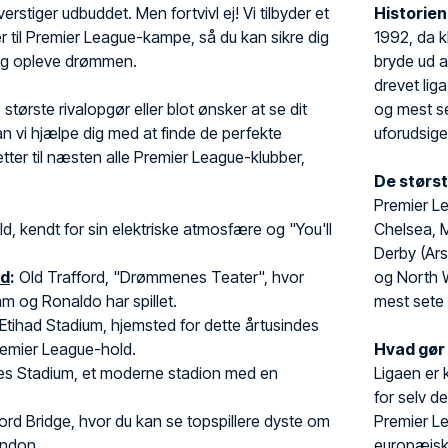
erstiger udbuddet. Men fortvivl ej! Vi tilbyder et
Historie
ter til Premier League-kampe, så du kan sikre dig
1992, da k
og opleve drømmen.
bryde ud a
drevet lig
 største rivalopgør eller blot ønsker at se dit
og mest se
kan vi hjælpe dig med at finde de perfekte
uforudsige
illetter til næsten alle Premier League-klubber,
De størst
Premier L
ld, kendt for sin elektriske atmosfære og "You'll
Chelsea, 
Derby (Ars
ed
:
Old Trafford, "Drømmenes Teater", hvor
og North W
 og Ronaldo har spillet.
mest sete
Etihad Stadium, hjemsted for dette årtusindes
emier League-hold.
Hvad gør
es Stadium, et moderne stadion med en
Ligaen er 
.
for selv d
rd Bridge, hvor du kan se topspillere dyste om
Premier L
ondon.
europæiske