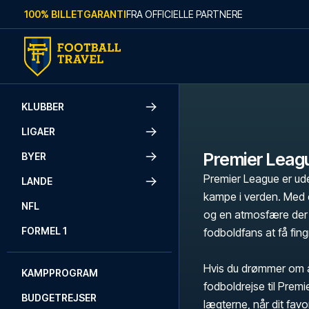
Skip to content
100% BILLETGARANTI
FRA OFFICIELLE PARTNERE
KLUBBER
LIGAER
Premier Leag
BYER
Premier League er ude
LANDE
kampe i verden. Med e
NFL
og en atmosfære der 
FORMEL 1
fodboldfans at få fingr
Hvis du drømmer om a
KAMPPROGRAM
fodboldrejse til Prem
BUDGETREJSER
lægterne, når dit fav