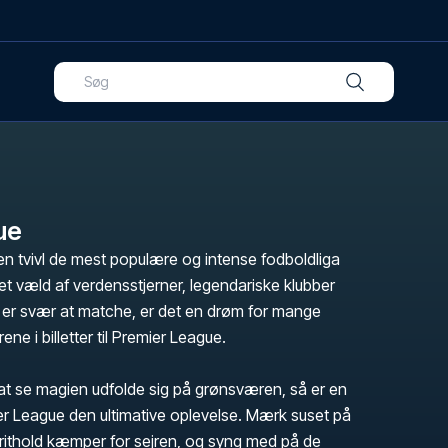
ue
n tvivl de mest populære og intense fodboldliga
t væld af verdensstjerner, legendariske klubber
er svær at matche, er det en drøm for mange
ene i billetter til Premier League.
t se magien udfolde sig på grønsværen, så er en
ier League den ultimative oplevelse. Mærk suset på
orithold kæmper for sejren, og syng med på de