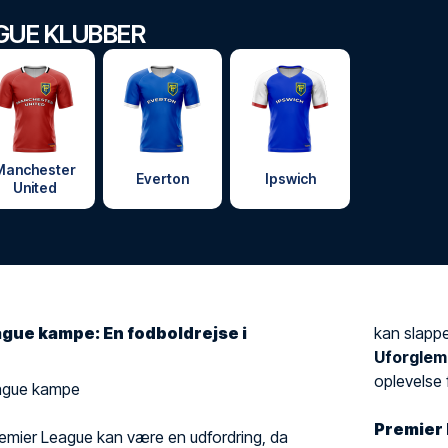
GUE KLUBBER
Manchester
Everton
Ipswich
United
gue kampe: En fodboldrejse i
kan slappe
Uforglem
oplevelse f
League kampe
Premier 
il Premier League kan være en udfordring, da