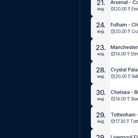
21.
Arsenal - C
20.00
Emi
aug.
24.
Fulham - C
20.00
Cr
aug.
23.
Manchester
14.00
Eti
aug.
28.
Crystal Pal
20.00
Sel
aug.
30.
Chelsea - B
14.00
Sta
aug.
29.
Tottenham 
17.30
Tot
aug.
29.
Liverpool F