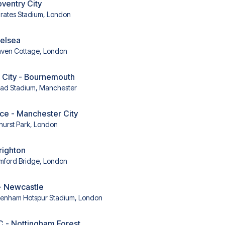
oventry City
rates Stadium, London
helsea
aven Cottage, London
 City - Bournemouth
had Stadium, Manchester
ace - Manchester City
hurst Park, London
righton
mford Bridge, London
- Newcastle
tenham Hotspur Stadium, London
C - Nottingham Forest