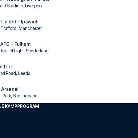
ield Stadium, Liverpool
United - Ipswich
 Trafford, Manchester
 AFC - Fulham
dium of Light, Sunderland
ntford
and Road, Leeds
- Arsenal
la Park, Birmingham
GUE KAMPPROGRAM