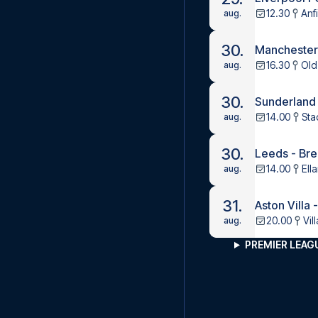
12.30
Anf
aug.
30.
Manchester 
16.30
Old
aug.
30.
Sunderland
14.00
Sta
aug.
30.
Leeds - Bre
14.00
Ell
aug.
31.
Aston Villa 
20.00
Vil
aug.
PREMIER LEA