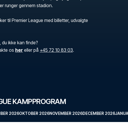
der runger gennem stadion.
ker til Premier League med billetter, udvalgte
, du ikke kan finde?
akte os
her
eller på
+45 72 10 83 03
.
AGUE KAMPPROGRAM
BER 2026
OKTOBER 2026
NOVEMBER 2026
DECEMBER 2026
JANUA