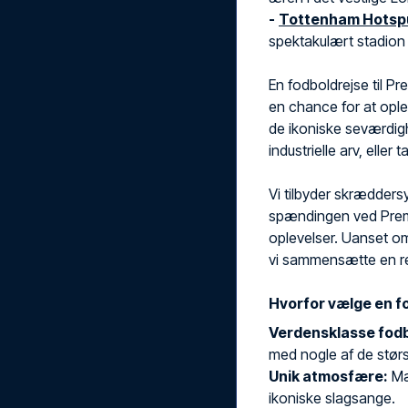
-
Tottenham Hotsp
spektakulært stadion 
En fodboldrejse til P
en chance for at ople
de ikoniske seværdig
industrielle arv, eller
Vi tilbyder skrædders
spændingen ved Premi
oplevelser. Uanset om
vi sammensætte en rej
Hvorfor vælge en f
Verdensklasse fodb
med nogle af de størst
Unik atmosfære:
Mæ
ikoniske slagsange.