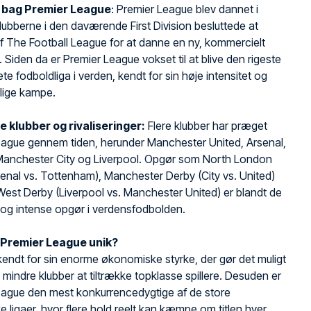
n bag Premier League
: Premier League blev dannet i
lubberne i den daværende First Division besluttede at
f The Football League for at danne en ny, kommercielt
a. Siden da er Premier League vokset til at blive den rigeste
te fodboldliga i verden, kendt for sin høje intensitet og
lige kampe.
e klubber og rivaliseringer:
Flere klubber har præget
eague gennem tiden, herunder Manchester United, Arsenal,
Manchester City og Liverpool. Opgør som North London
enal vs. Tottenham), Manchester Derby (City vs. United)
est Derby (Liverpool vs. Manchester United) er blandt de
 og intense opgør i verdensfodbolden.
 Premier League unik?
kendt for sin enorme økonomiske styrke, der gør det muligt
e mindre klubber at tiltrække topklasse spillere. Desuden er
eague den mest konkurrencedygtige af de store
 ligaer, hvor flere hold reelt kan kæmpe om titlen hver