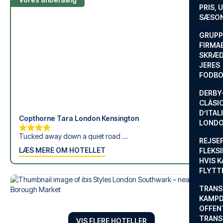
om en fodboldtur.
PRIS, 
SÆSON
GRUPP
FIRMA
SKRÆD
JERES
FODBO
DERBY-
CLÁSI
D’ITAL
Copthorne Tara London Kensington
LONDO
Tucked away down a quiet road ...
REJSE
LÆS MERE OM HOTELLET
FLEKSI
HVIS 
FLYTT
TRANS
KAMPD
OFFEN
TRANS
VIS FLERE HOTELLER