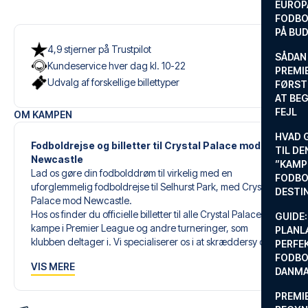
EUROP
FODBO
PÅ BU
4,9 stjerner på Trustpilot
SÅDAN
Kundeservice hver dag kl. 10-22
PREMIE
Udvalg af forskellige billettyper
FØRST
AT BEG
FEJL
OM KAMPEN
HVAD 
Fodboldrejse og billetter til Crystal Palace mod
TIL DE
Newcastle
”KAMP
Lad os gøre din fodbolddrøm til virkelig med en
FODBO
uforglemmelig fodboldrejse til Selhurst Park, med Crystal
DESTI
Palace mod Newcastle.
Hos os finder du officielle billetter til alle Crystal Palaces
GUIDE:
kampe i Premier League og andre turneringer, som
PLANL
klubben deltager i. Vi specialiserer os i at skræddersy den
PERFE
perfekte fodboldrejse, der matcher dine individuelle
FODBO
VIS MERE
ønsker og behov.
DANM
PREMI
Vores skræddersyede fodboldrejser til Crystal Palace er