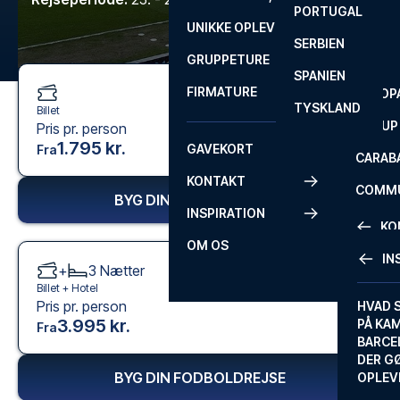
PORTUGAL
ROM
PRIMEI
UNIKKE OPLEVELSER
ANDRE
SERBIEN
SEVILLA
SCOTT
GRUPPETURE
PREMI
SPANIEN
FIRMATURE
EUROP
TYSKLAND
Billet
FA CUP
Pris pr. person
1.795 kr.
GAVEKORT
Fra
CARAB
KONTAKT
COMMU
BYG DIN FODBOLDREJSE
INSPIRATION
CONFE
KO
OM OS
IN
+
3
Nætter
KONTA
Billet +
Hotel
Pris pr. person
FAQ
HVAD 
3.995 kr.
PÅ KA
Fra
BILLET
BARCE
GARAN
DER G
BYG DIN FODBOLDREJSE
OPLEV
ETA-A