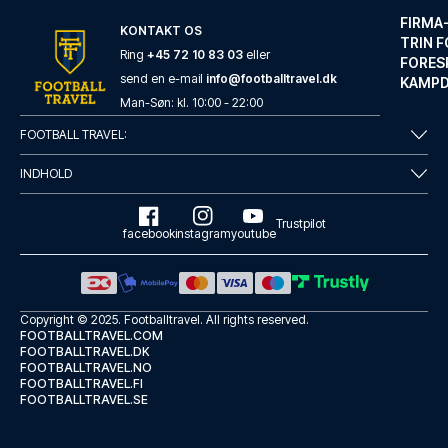
FIRMA
KONTAKT OS
TRIN F
Ring
+45 72 10 83 03
eller
FORES
send en e-mail
info@footballtravel.dk
KAMP
Marlin Apartments London Bridge - Empire Square
Man
-
Søn
: kl.
10:00
-
22:00
FraMarlin Apartments London Br...
FOOTBALL TRAVEL:
LÆS MERE OM HOTELLET
INDHOLD
Trustpilot
facebook
instagram
youtube
Copyright © 2025.
Footballtravel
. All rights reserved.
FOOTBALLTRAVEL.COM
FOOTBALLTRAVEL.DK
FOOTBALLTRAVEL.NO
FOOTBALLTRAVEL.FI
FOOTBALLTRAVEL.SE