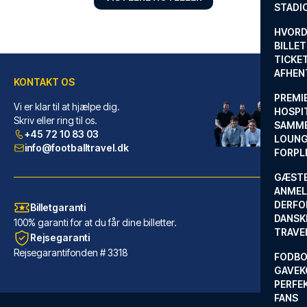
STADI
HVORD
BILLET
TICKET
AFHEN
KONTAKT OS
PREMI
Vi er klar til at hjælpe dig.
HOSPIT
ibis Styles London Southwark – near Borough Market
Skriv eller ring til os.
SAMME
+45 72 10 83 03
LOUNG
Ibis Styles London Southwark –...
info@footballtravel.dk
FORPL
LÆS MERE OM HOTELLET
GÆST
ANMEL
DERFO
Billetgaranti
DANSK
100% garanti for at du får dine billetter.
TRAVE
Rejsegaranti
Rejsegarantifonden # 3318
FODBO
GAVEK
PERFEK
FANS