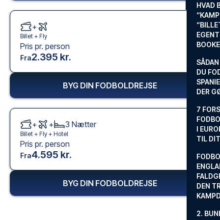
HVAD 
“KAMP
“BILL
+
EGENTL
Billet +
Fly
BOOKE
Pris pr. person
2.395 kr.
Fra
SÅDAN
DU FO
SPANIE
BYG DIN FODBOLDREJSE
DER G
7 FORS
FODBO
+
+
3
Nætter
I EURO
Billet +
Fly
+
Hotel
TIL DI
Pris pr. person
4.595 kr.
Fra
FODBO
ENGLA
FALDG
BYG DIN FODBOLDREJSE
DEN TR
KAMP
2. BUN