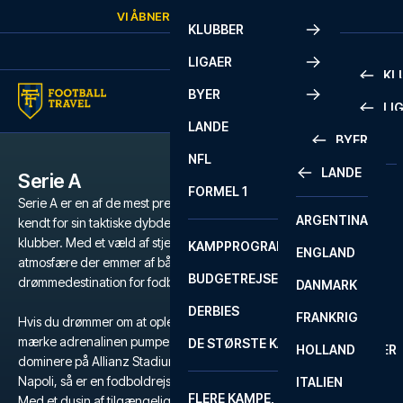
Skip to content
VI ÅBNER IGEN
LØRDAG
KL.
10:00
KLUBBER
LIGAER
KL
BYER
LI
PREMIE
LANDE
BYER
LA LIG
PREMIE
NFL
LANDE
Serie A
BARCELONA
SERIE A
LA LIG
FORMEL 1
Serie A er en af de mest prestigefyldte fodboldligaer i verden,
ARGENTINA
LISSABON
BUNDES
SERIE A
kendt for sin taktiske dybde, passionerede fans og ikoniske
klubber. Med et væld af stjerner, historiske rivalopgør og en
KAMPPROGRAM
ENGLAND
LIVERPOOL
EREDIV
CHAMP
atmosfære der emmer af både historie og intensitet, er Serie A en
BUDGETREJSER
drømmedestination for fodboldfans verden over.
DANMARK
LONDON
CHAMP
1 BUND
DERBIES
FRANKRIG
MADRID
LIGUE 1
2 BUND
Hvis du drømmer om at opleve den unikke stemning på San Siro,
mærke adrenalinen pumpe på Stadio Olimpico, se Juventus
DE STØRSTE KAMPE
HOLLAND
MANCHESTER
PRIMEI
CHAMP
dominere på Allianz Stadium eller gå i Maradonas fodspor i
Napoli, så er en fodboldrejse til Serie A den ultimative oplevelse.
ITALIEN
MILANO
SCOTT
LIGUE 1
FLERE KAMPE, ÉN TUR
PREMI
Med et dusin af tilgængelige klubber, har du mulighed for at