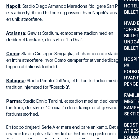
HOTEL
Napoli
:
Stadio Diego Armando Maradona (tidligere San Paolo),
BILLE
et stadion fyldt med historie og passion, hvor Napoli's fans skaber
en unik atmosfære.
HVAD 
‘OFFIC
Atalanta
:
Gewiss Stadium, et moderne stadion med en
BILLET
dedikeret fanskare, der støtter "La Dea".
UNDGÅ
BILLE
Como
:
Stadio Giuseppe Sinigaglia, et charmerende stadion med
HOSPIT
en intim atmosfære, hvor Como kæmper for at vende tilbage til
PÅ
toppen af italiensk fodbold.
FODBO
HVAD F
Bologna
:
Stadio Renato Dall'Ara, et historisk stadion med en stolt
PENGE
tradition, hjemsted for "Rossoblù".
FAMILI
Parma
:
Stadio Ennio Tardini, et stadion med en dedikeret
MEST 
fanskare, der støtter "Crociati" i deres kamp for at genvinde
KAMPE
SEKTI
fordums storhed.
BEDST
En fodboldrejse til Serie A er mere end bare en kamp. Det er en
AT BES
chance for at opleve Italiens kultur, historie og gastronomi. Besøg
FODBO