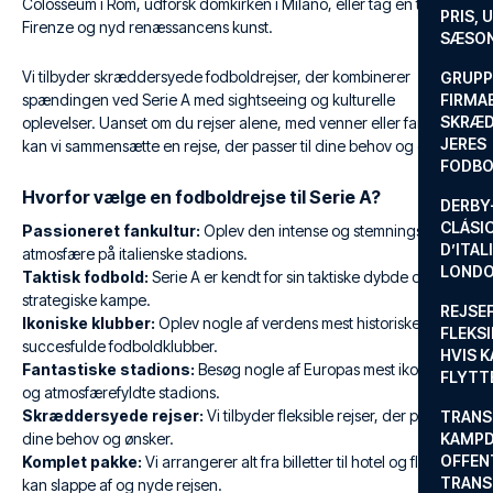
Colosseum i Rom, udforsk domkirken i Milano, eller tag en tur til
PRIS, 
Firenze og nyd renæssancens kunst.
SÆSON
Vi tilbyder skræddersyede fodboldrejser, der kombinerer
GRUPP
spændingen ved Serie A med sightseeing og kulturelle
FIRMA
SKRÆD
oplevelser. Uanset om du rejser alene, med venner eller familie,
JERES
kan vi sammensætte en rejse, der passer til dine behov og ønsker.
FODBO
Hvorfor vælge en fodboldrejse til Serie A?
DERBY-
CLÁSI
Passioneret fankultur:
Oplev den intense og stemningsfyldte
D’ITAL
atmosfære på italienske stadions.
LONDO
Taktisk fodbold:
Serie A er kendt for sin taktiske dybde og
strategiske kampe.
REJSE
Ikoniske klubber:
Oplev nogle af verdens mest historiske og
FLEKSI
succesfulde fodboldklubber.
HVIS 
Fantastiske stadions:
Besøg nogle af Europas mest ikoniske
FLYTT
og atmosfærefyldte stadions.
Skræddersyede rejser:
Vi tilbyder fleksible rejser, der passer til
TRANS
dine behov og ønsker.
KAMPD
OFFEN
Komplet pakke:
Vi arrangerer alt fra billetter til hotel og fly, så du
TRANS
kan slappe af og nyde rejsen.