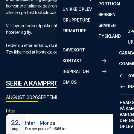
PORTUGAL
ROM
PRIMEI
kombinere italiensk gastronomi og kultur med sporten over dem
UNIKKE OPLEVELSER
ANDRE
alle i en perfekt fodboldpakke til Serie A.
SERBIEN
SEVILLA
SCOTT
GRUPPETURE
PREMI
SPANIEN
Vi tilbyder fodboldpakker til Serie A med billetter, udvalgte
FIRMATURE
EUROP
hoteller og fly.
TYSKLAND
FA CUP
Leder du efter en klub, du ikke kan finde?
GAVEKORT
Tøv ikke med at kontakte os
her
eller på
+45 72 10 83 03
.
CARAB
KONTAKT
COMMU
INSPIRATION
CONFE
KO
SERIE A KAMPPROGRAM
OM OS
IN
KONTA
AUGUST 2026
SEPTEMBER 2026
OKTOBER 2026
NOVEMBER
FAQ
HVAD 
PÅ KA
Filter
BILLET
BARCE
GARAN
DER G
22.
Inter - Monza
OPLEV
Pris per person
Fra
595 kr.
aug.
ETA-A