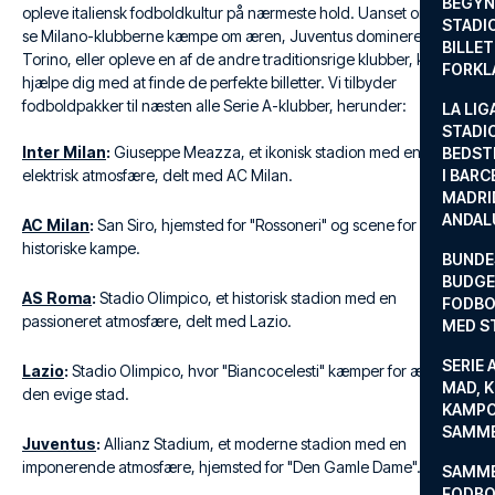
BEGYND
opleve italiensk fodboldkultur på nærmeste hold. Uanset om du vil
STADI
se Milano-klubberne kæmpe om æren, Juventus dominere i
BILLE
Torino, eller opleve en af de andre traditionsrige klubber, kan vi
FORKL
hjælpe dig med at finde de perfekte billetter. Vi tilbyder
fodboldpakker til næsten alle Serie A-klubber, herunder:
LA LIG
STADI
Inter Milan
:
Giuseppe Meazza, et ikonisk stadion med en
BEDST
elektrisk atmosfære, delt med AC Milan.
I BARC
MADRI
ANDAL
AC Milan
:
San Siro, hjemsted for "Rossoneri" og scene for utallige
historiske kampe.
BUNDE
BUDGET
AS Roma
:
Stadio Olimpico, et historisk stadion med en
FODBO
passioneret atmosfære, delt med Lazio.
MED S
SERIE 
Lazio
:
Stadio Olimpico, hvor "Biancocelesti" kæmper for æren i
MAD, 
den evige stad.
KAMPO
SAMME
Juventus
:
Allianz Stadium, et moderne stadion med en
imponerende atmosfære, hjemsted for "Den Gamle Dame".
SAMME
FODBO