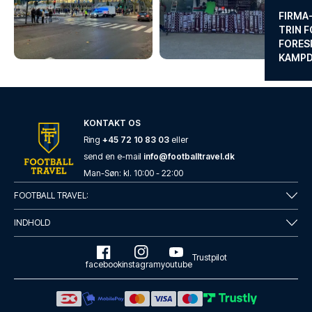
FIRMA
TRIN F
FORES
KAMP
KONTAKT OS
Ring
+45 72 10 83 03
eller
send en e-mail
info@footballtravel.dk
Man
-
Søn
: kl.
10:00
-
22:00
FOOTBALL TRAVEL:
INDHOLD
Trustpilot
facebook
instagram
youtube