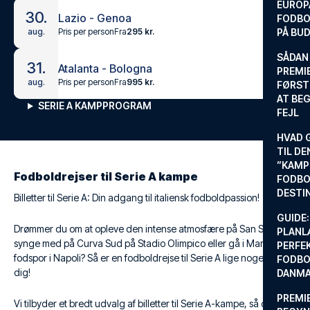
EUROP
30.
Lazio - Genoa
FODBO
Pris per person
Fra
295 kr.
aug.
PÅ BU
SÅDAN
31.
Atalanta - Bologna
PREMIE
Pris per person
Fra
995 kr.
aug.
FØRST
AT BEG
SERIE A KAMPPROGRAM
FEJL
HVAD 
TIL DE
”KAMP
Fodboldrejser til Serie A kampe
FODBO
DESTI
Billetter til Serie A: Din adgang til italiensk fodboldpassion!
GUIDE:
Drømmer du om at opleve den intense atmosfære på San Siro,
PLANL
synge med på Curva Sud på Stadio Olimpico eller gå i Maradonas
PERFE
fodspor i Napoli? Så er en fodboldrejse til Serie A lige noget for
FODBO
dig!
DANM
PREMI
Vi tilbyder et bredt udvalg af billetter til Serie A-kampe, så du kan