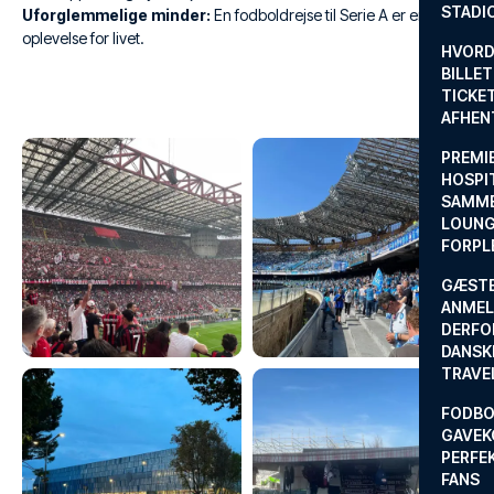
STADI
Uforglemmelige minder:
En fodboldrejse til Serie A er en
oplevelse for livet.
HVORD
BILLET
TICKET
AFHEN
PREMI
HOSPIT
SAMME
LOUNG
FORPL
GÆST
ANMEL
DERFO
DANSK
TRAVE
FODBO
GAVEK
PERFEK
FANS