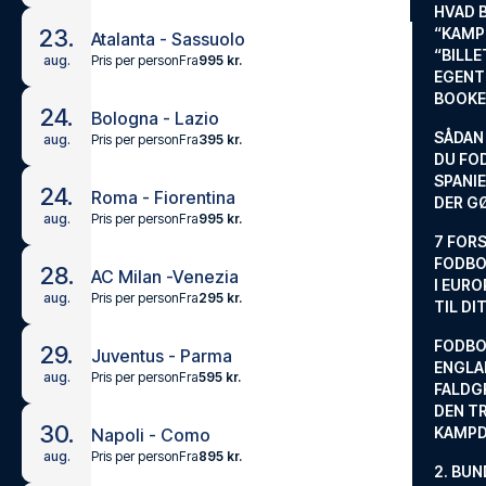
HVAD 
23.
“KAMP
Atalanta - Sassuolo
“BILL
Pris per person
Fra
995 kr.
aug.
EGENTL
BOOKE
24.
Bologna - Lazio
SÅDAN
Pris per person
Fra
395 kr.
aug.
DU FO
SPANIE
24.
Roma - Fiorentina
DER G
Pris per person
Fra
995 kr.
aug.
7 FORS
FODBO
28.
AC Milan -Venezia
I EURO
Pris per person
Fra
295 kr.
aug.
TIL DI
FODBO
29.
Juventus - Parma
ENGLA
Pris per person
Fra
595 kr.
aug.
FALDG
DEN TR
30.
KAMP
Napoli - Como
Pris per person
Fra
895 kr.
aug.
2. BUN