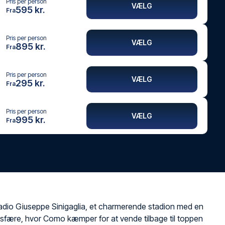
Pris per person
VÆLG
595 kr.
Fra
Pris per person
VÆLG
895 kr.
Fra
Pris per person
VÆLG
295 kr.
Fra
Pris per person
VÆLG
995 kr.
Fra
dio Giuseppe Sinigaglia, et charmerende stadion med en
sfære, hvor Como kæmper for at vende tilbage til toppen