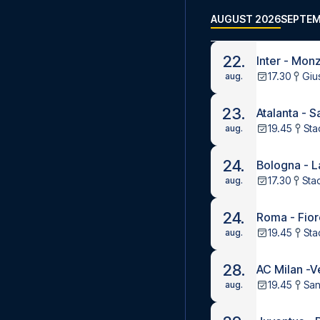
AUGUST 2026
SEPTEM
22.
Inter - Mon
17.30
Giu
aug.
23.
Atalanta - 
19.45
Sta
aug.
24.
Bologna - L
17.30
Sta
aug.
24.
Roma - Fior
19.45
Sta
aug.
28.
AC Milan -V
19.45
San
aug.