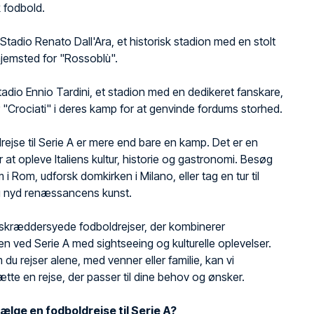
k fodbold.
Stadio Renato Dall'Ara, et historisk stadion med en stolt
 hjemsted for "Rossoblù".
adio Ennio Tardini, et stadion med en dedikeret fanskare,
r "Crociati" i deres kamp for at genvinde fordums storhed.
rejse til Serie A er mere end bare en kamp. Det er en
 at opleve Italiens kultur, historie og gastronomi. Besøg
i Rom, udforsk domkirken i Milano, eller tag en tur til
g nyd renæssancens kunst.
r skræddersyede fodboldrejser, der kombinerer
 ved Serie A med sightseeing og kulturelle oplevelser.
du rejser alene, med venner eller familie, kan vi
e en rejse, der passer til dine behov og ønsker.
ælge en fodboldrejse til Serie A?