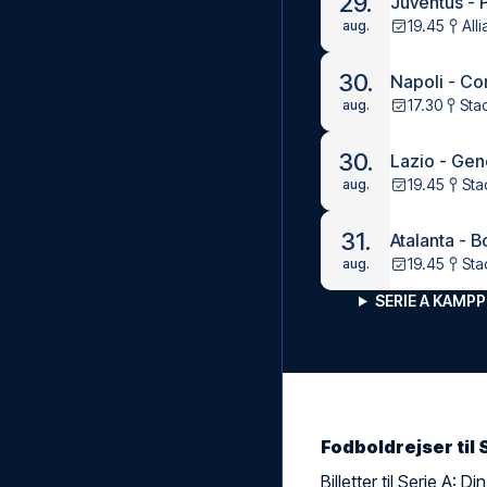
29.
Juventus -
19.45
All
aug.
30.
Napoli - C
17.30
Sta
aug.
30.
Lazio - Ge
19.45
Sta
aug.
31.
Atalanta - 
19.45
Sta
aug.
SERIE A KAM
Fodboldrejser til
Billetter til Serie A: 