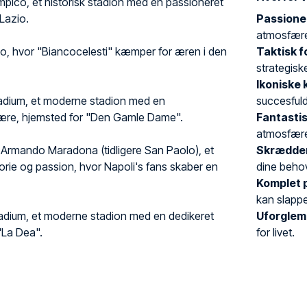
mpico, et historisk stadion med en passioneret
Lazio.
Passioner
atmosfære 
o, hvor "Biancocelesti" kæmper for æren i den
Taktisk f
strategis
Ikoniske 
tadium, et moderne stadion med en
succesfuld
re, hjemsted for "Den Gamle Dame".
Fantastis
atmosfære
Armando Maradona (tidligere San Paolo), et
Skrædder
torie og passion, hvor Napoli's fans skaber en
dine beho
Komplet 
kan slappe
dium, et moderne stadion med en dedikeret
Uforglem
"La Dea".
for livet.