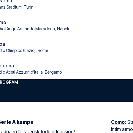
 Parma
ianz Stadium, Turin
omo
dio Diego Armando Maradona, Napoli
noa
dio Olimpico (Lazio), Rome
Bologna
dio Atleti Azzurri d'Italia, Bergamo
PPROGRAM
 Serie A kampe
Como
:
Sta
intim atmo
Din adgang til italiensk fodboldpassion!