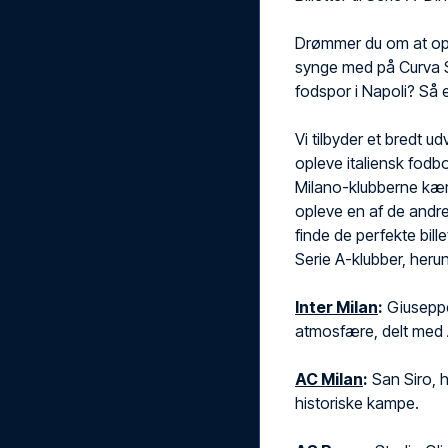
Drømmer du om at op
synge med på Curva S
fodspor i Napoli? Så er
Vi tilbyder et bredt ud
opleve italiensk fodb
Milano-klubberne kæm
opleve en af de andre 
finde de perfekte bille
Serie A-klubber, heru
Inter Milan
:
Giuseppe
atmosfære, delt med 
AC Milan
:
San Siro, h
historiske kampe.