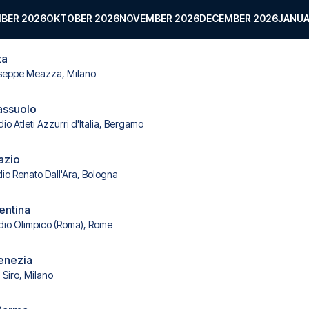
BER 2026
OKTOBER 2026
NOVEMBER 2026
DECEMBER 2026
JANUA
za
seppe Meazza, Milano
Sassuolo
dio Atleti Azzurri d'Italia, Bergamo
azio
dio Renato Dall'Ara, Bologna
entina
dio Olimpico (Roma), Rome
enezia
 Siro, Milano