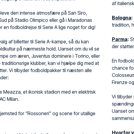
af italiens
leve den intense atmosfære på San Siro,
Bologna
:
ud på Stadio Olimpico eller gå i Maradonas
tradition,
 en fodboldrejse til Serie A lige noget for dig!
Parma
:
St
valg af billetter til Serie A-kampe, så du kan
der støtte
oldkultur på nærmeste hold. Uanset om du vil se
pe om æren, Juventus dominere i Torino, eller
En fodbold
traditionsrige klubber, kan vi hjælpe dig med at
chance for
tter. Vi tilbyder fodboldpakker til næsten alle
Colosseum 
nder:
Firenze o
 Meazza, et ikonisk stadion med en elektrisk
Vi tilbyde
AC Milan.
spændingen
Uanset om 
jemsted for "Rossoneri" og scene for utallige
sammensætt
Hvorfor v