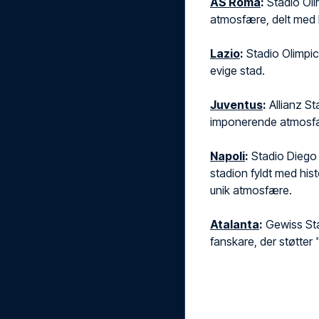
AS Roma
:
Stadio Oli
atmosfære, delt med 
Lazio
:
Stadio Olimpic
evige stad.
Juventus
:
Allianz S
imponerende atmosfæ
Napoli
:
Stadio Diego 
stadion fyldt med his
unik atmosfære.
Atalanta
:
Gewiss Sta
fanskare, der støtter 