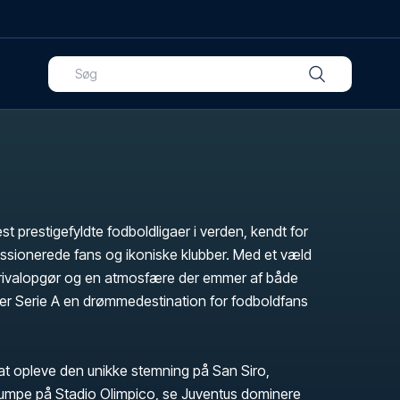
st prestigefyldte fodboldligaer i verden, kendt for
assionerede fans og ikoniske klubber. Med et væld
ke rivalopgør og en atmosfære der emmer af både
t, er Serie A en drømmedestination for fodboldfans
t opleve den unikke stemning på San Siro,
umpe på Stadio Olimpico, se Juventus dominere