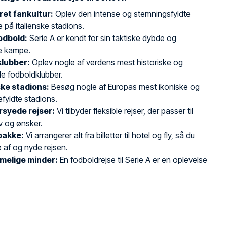
et fankultur:
Oplev den intense og stemningsfyldte
på italienske stadions.
odbold:
Serie A er kendt for sin taktiske dybde og
ke kampe.
klubber:
Oplev nogle af verdens mest historiske og
e fodboldklubber.
ke stadions:
Besøg nogle af Europas mest ikoniske og
fyldte stadions.
syede rejser:
Vi tilbyder fleksible rejser, der passer til
v og ønsker.
pakke:
Vi arrangerer alt fra billetter til hotel og fly, så du
 af og nyde rejsen.
melige minder:
En fodboldrejse til Serie A er en oplevelse