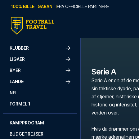
Skip to content
100% BILLETGARANTI
FRA OFFICIELLE PARTNERE
KLUBBER
LIGAER
Serie A
BYER
Serie A er en af de me
LANDE
sin taktiske dybde, p
NFL
af stjerner, historis
FORMEL 1
historie og intensite
verden over.
KAMPPROGRAM
Hvis du drømmer om a
BUDGETREJSER
mærke adrenalinen p