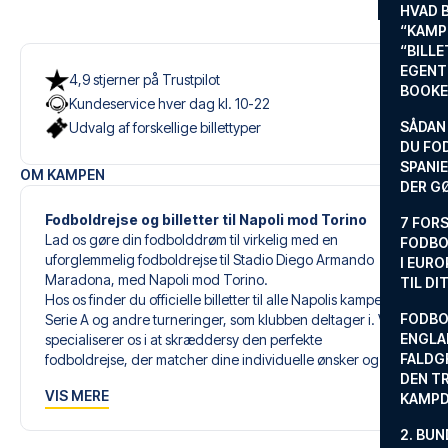
HVAD 
“KAMP
“BILL
EGENTL
4,9 stjerner på Trustpilot
BOOKE
Kundeservice hver dag kl. 10-22
SÅDAN
Udvalg af forskellige billettyper
DU FO
SPANIE
OM KAMPEN
DER G
Fodboldrejse og billetter til Napoli mod Torino
7 FORS
Lad os gøre din fodbolddrøm til virkelig med en
FODBO
uforglemmelig fodboldrejse til Stadio Diego Armando
I EURO
Maradona, med Napoli mod Torino.
TIL DI
Hos os finder du officielle billetter til alle Napolis kampe i
FODBO
Serie A og andre turneringer, som klubben deltager i. Vi
ENGLA
specialiserer os i at skræddersy den perfekte
FALDG
fodboldrejse, der matcher dine individuelle ønsker og
DEN TR
behov.
VIS MERE
KAMP
Vores skræddersyede fodboldrejser til Napoli er designet
2. BUN
til at give dig en uforglemmelig oplevelse. Du