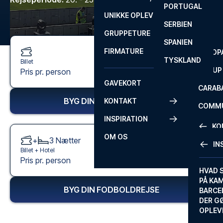
PORTUGAL
ROM
PRIMEI
UNIKKE OPLEVELSER
ANDRE
SERBIEN
SEVILLA
SCOTT
GRUPPETURE
PREMI
SPANIEN
FIRMATURE
EUROP
TYSKLAND
Billet
FA CUP
495 kr.
Pris pr. person
Fra
GAVEKORT
CARAB
BYG DIN FODBOLDREJSE
KONTAKT
COMMU
INSPIRATION
CONFE
KO
OM OS
+
3
Nætter
IN
Billet +
Hotel
KONTA
1.595 kr.
Pris pr. person
Fra
FAQ
HVAD 
PÅ KA
BILLET
BYG DIN FODBOLDREJSE
BARCE
GARAN
DER G
OPLEV
ETA-A