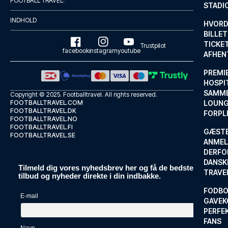
FOOTBALL TRAVEL:
STADI
LÆS MERE OM HOTELLET
INDHOLD
HVORD
BILLET
TICKET
Trustpilot
facebook
instagram
youtube
AFHEN
PREMI
HOSPIT
SAMME
Copyright © 2025.
Footballtravel
. All rights reserved.
FOOTBALLTRAVEL.COM
LOUNG
FOOTBALLTRAVEL.DK
FORPL
FOOTBALLTRAVEL.NO
FOOTBALLTRAVEL.FI
GÆST
FOOTBALLTRAVEL.SE
ANMEL
DERFO
DANSK
Tilmeld dig vores nyhedsbrev her og få de bedste
TRAVE
Hotel San Michele
tilbud og nyheder direkte i din indbakke.
FODBO
Med et ophold ved Hotel San Mi...
E-mail
GAVEK
LÆS MERE OM HOTELLET
PERFEK
FANS