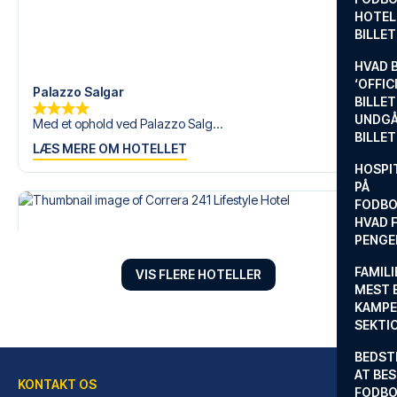
HOTEL
BILLE
HVAD 
‘OFFIC
Palazzo Salgar
BILLET
UNDGÅ
Med et ophold ved Palazzo Salg...
BILLE
LÆS MERE OM HOTELLET
HOSPIT
PÅ
FODBO
HVAD F
PENGE
FAMILI
VIS FLERE HOTELLER
MEST 
KAMPE
SEKTI
BEDST
AT BES
KONTAKT OS
FODBO