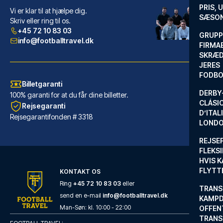
PRIS, 
Vi er klar til at hjælpe dig.
Correra 241 Lifestyle Hotel
SÆSON
Skriv eller ring til os.
+45 72 10 83 03
Med et ophold hos Correra 241 ...
GRUPP
info@footballtravel.dk
FIRMA
LÆS MERE OM HOTELLET
SKRÆD
JERES
FODBO
Billetgaranti
DERBY-
100% garanti for at du får dine billetter.
CLÁSI
Rejsegaranti
D’ITAL
Rejsegarantifonden # 3318
LONDO
REJSE
FLEKSI
HVIS 
FLYTT
KONTAKT OS
Ring
+45 72 10 83 03
eller
TRANS
send en e-mail
info@footballtravel.dk
KAMPD
Hotel San Pietro
Man
-
Søn
: kl.
10:00
-
22:00
OFFEN
TRANS
Med et ophold hos Hotel San Pi...