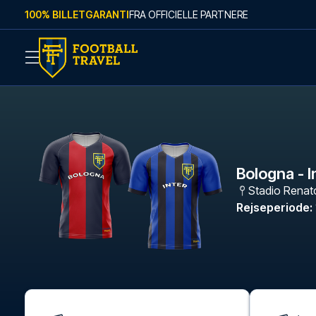
Skip to content
100% BILLETGARANTI
FRA OFFICIELLE PARTNERE
Bologna - I
Stadio Renato
Rejseperiode
: