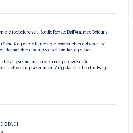
mmelig fodboldrejse til Stadio Renato Dall'Ara, med Bologna
pe i Serie A og andre turneringer, som klubben deltager i. Vi
jse, der matcher dine individuelle ønsker og behov.
t til at give dig en uforglemmelig oplevelse. Du
 til netop dine præferencer. Vælg blandt et bredt udvalg
get og fleksible fly, der passer dig bedst.
 du kommer til at sidde, og hvad billettypen indeholder, hvis
llet, hvor der er mere inkluderet end selve billetten. Det kan
er. Hvis dette er inkluderet, vil det tydeligt fremgå, når
ologna , der passer til enhver smag og ethvert budget. Fra
oteller og prisvenlige alternativer – vi har noget for
,C,B,D1,C1
 og pris. Det eneste du skal gøre er at vælge det hotel der
ON
m vi ikke tilbyder, så kontakt os, og vi vil se, hvad vi kan