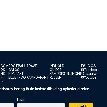
.COM
FOOTBALL TRAVEL:
INDHOLD
FØLG OS
.DK
OM OS
GUIDES
Facebook
.NO
KONTAKT
KAMPOPSTILLINGER
Instagram
FI
BILLET- OG KAMPGARANTI
REJSER
Youtube
.SE
edsbrev her og få de bedste tilbud og nyheder direkte
Navn