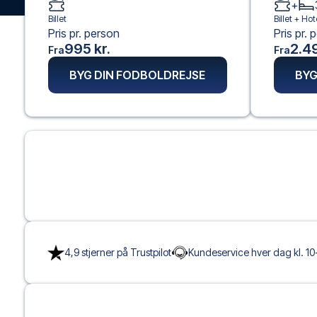
+
Billet
Billet +
Hot
Pris pr. person
Pris pr. 
995 kr.
2.49
Fra
Fra
BYG DIN FODBOLDREJSE
BYG
4,9 stjerner på Trustpilot
Kundeservice hver dag kl. 10