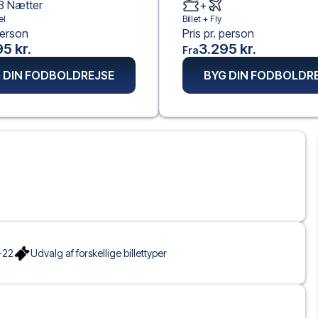
3
Nætter
+
el
Billet +
Fly
person
Pris pr. person
5 kr.
3.295 kr.
Fra
 DIN FODBOLDREJSE
BYG DIN FODBOLDR
-22
Udvalg af forskellige billettyper