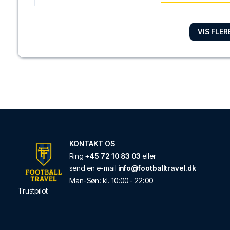
VIS FLE
Art Hotel Commerci
Med et ophold ved Art
LÆS MERE OM HOT
Hotel Palace
Hotel Palace ligger i 
LÆS MERE OM HOT
KONTAKT OS
Ring
+45 72 10 83 03
eller
send en e-mail
info@footballtravel.dk
Albergo Panorama
Man
-
Søn
: kl.
10:00
-
22:00
Trustpilot
Albergo Panorama ligg
LÆS MERE OM HOT