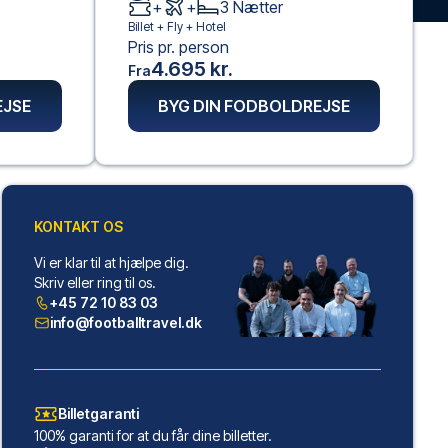
+
+
3
Nætter
Billet +
Fly
+
Hotel
Pris pr. person
4.695 kr.
Fra
EJSE
BYG DIN FODBOLDREJSE
KONTAKT OS
Vi er klar til at hjælpe dig.
Skriv eller ring til os.
+45 72 10 83 03
info@footballtravel.dk
Billetgaranti
100% garanti for at du får dine billetter.