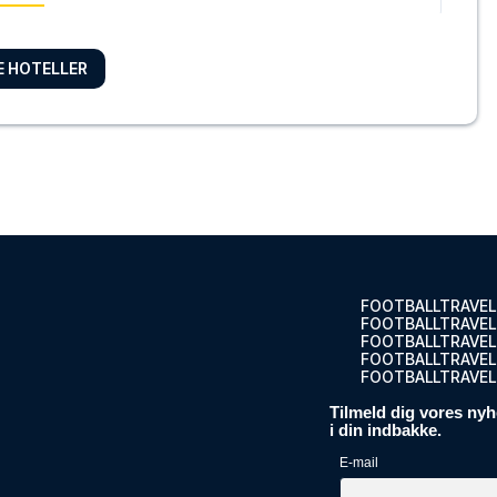
RE HOTELLER
anti
 Hotel Co...
ELLET
midten a...
ELLET
FOOTBALLTRAVEL
FOOTBALLTRAVEL
FOOTBALLTRAVEL
FOOTBALLTRAVEL.
FOOTBALLTRAVEL
Tilmeld dig vores nyh
er i midt...
i din indbakke.
ELLET
E-mail