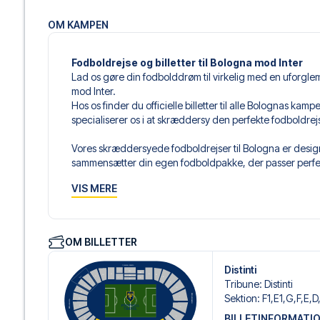
OM KAMPEN
Fodboldrejse og billetter til Bologna mod Inter
Lad os gøre din fodbolddrøm til virkelig med en uforgle
mod Inter.
Hos os finder du officielle billetter til alle Bolognas kam
specialiserer os i at skræddersy den perfekte fodboldre
Vores skræddersyede fodboldrejser til Bologna er designe
sammensætter din egen fodboldpakke, der passer perfekt
af fodboldbilletter, udvalgte hotel til enhver smag og bud
VIS MERE
Når du vælger din billettype, kan du se i hvilken sektion,
det er en hospitality-billet. En hospitality-billet, er en bi
eksempelvis være loungeadgang og/eller mad og drikkevar
OM BILLETTER
du vælger billettypen, og på dine rejsedokumenter.
Distinti
Vi tilbyder et bredt udvalg af håndplukkede hoteller i B
Tribune
:
Distinti
luksuriøse 5-stjernede hoteller til charmerende boutiqueh
Sektion
:
F1,E1,G,F,E,D
enhver rejsende. Vi tager højde for beliggenhed, komfort
BILLETINFORMATI
passer dig bedst. Hvis du foretrækker et specifikt hotel, so