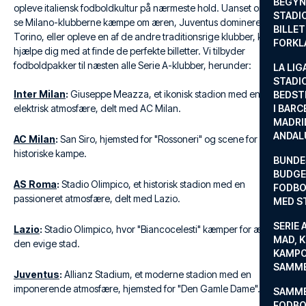
BEGYND
opleve italiensk fodboldkultur på nærmeste hold. Uanset om du vil
STADI
se Milano-klubberne kæmpe om æren, Juventus dominere i
BILLE
Torino, eller opleve en af de andre traditionsrige klubber, kan vi
FORKL
hjælpe dig med at finde de perfekte billetter. Vi tilbyder
fodboldpakker til næsten alle Serie A-klubber, herunder:
LA LIG
STADI
Inter Milan
:
Giuseppe Meazza, et ikonisk stadion med en
BEDST
elektrisk atmosfære, delt med AC Milan.
I BARC
MADRI
ANDAL
AC Milan
:
San Siro, hjemsted for "Rossoneri" og scene for utallige
historiske kampe.
BUNDE
BUDGET
AS Roma
:
Stadio Olimpico, et historisk stadion med en
FODBO
passioneret atmosfære, delt med Lazio.
MED S
SERIE 
Lazio
:
Stadio Olimpico, hvor "Biancocelesti" kæmper for æren i
MAD, 
den evige stad.
KAMPO
SAMME
Juventus
:
Allianz Stadium, et moderne stadion med en
imponerende atmosfære, hjemsted for "Den Gamle Dame".
SAMME
FODBO