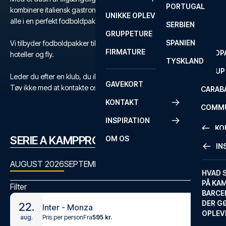
PORTUGAL
ROM
PRIMEI
kombinere italiensk gastronomi og kultur med sporten over dem
UNIKKE OPLEVELSER
ANDRE
alle i en perfekt fodboldpakke til Serie A.
SERBIEN
SEVILLA
SCOTT
GRUPPETURE
PREMI
SPANIEN
Vi tilbyder fodboldpakker til Serie A med billetter, udvalgte
FIRMATURE
EUROP
hoteller og fly.
TYSKLAND
FA CUP
Leder du efter en klub, du ikke kan finde?
GAVEKORT
Tøv ikke med at kontakte os
her
eller på
+45 72 10 83 03
.
CARAB
KONTAKT
COMMU
INSPIRATION
CONFE
KO
SERIE A KAMPPROGRAM
OM OS
IN
KONTA
AUGUST 2026
SEPTEMBER 2026
OKTOBER 2026
NOVEMBER
FAQ
HVAD 
PÅ KA
Filter
BILLET
BARCE
GARAN
DER G
22.
Inter - Monza
OPLEV
Pris per person
Fra
595 kr.
aug.
ETA-A