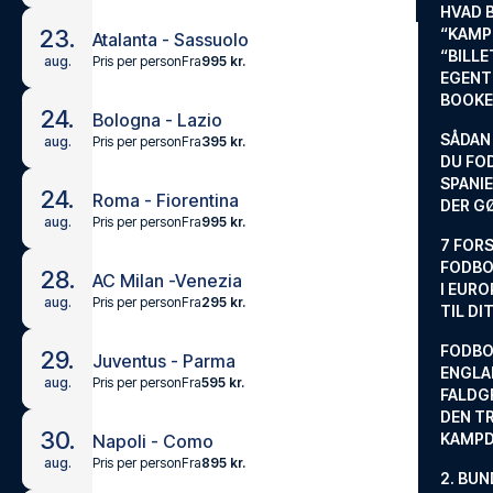
HVAD 
23.
“KAMP
Atalanta - Sassuolo
“BILL
Pris per person
Fra
995 kr.
aug.
EGENTL
BOOKE
24.
Bologna - Lazio
SÅDAN
Pris per person
Fra
395 kr.
aug.
DU FO
SPANIE
24.
Roma - Fiorentina
DER G
Pris per person
Fra
995 kr.
aug.
7 FORS
FODBO
28.
AC Milan -Venezia
I EURO
Pris per person
Fra
295 kr.
aug.
TIL DI
FODBO
29.
Juventus - Parma
ENGLA
Pris per person
Fra
595 kr.
aug.
FALDG
DEN TR
30.
KAMP
Napoli - Como
Pris per person
Fra
895 kr.
aug.
2. BUN