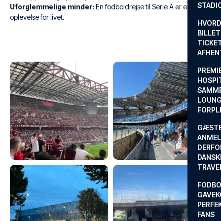
STADI
Uforglemmelige minder:
En fodboldrejse til Serie A er en
oplevelse for livet.
HVORD
BILLET
TICKET
AFHEN
PREMI
HOSPIT
SAMME
LOUNG
FORPL
GÆST
ANMEL
DERFO
DANSK
TRAVE
FODBO
GAVEK
PERFEK
FANS