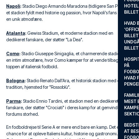
HOTEL
Napoli
:
Stadio Diego Armando Maradona (tidligere San Paolo),
BILLE
et stadion fyldt med historie og passion, hvor Napoli's fans skaber
en unik atmosfære.
HVAD 
‘OFFIC
Atalanta
:
Gewiss Stadium, et moderne stadion med en
BILLET
dedikeret fanskare, der støtter "La Dea".
UNDGÅ
BILLE
Como
:
Stadio Giuseppe Sinigaglia, et charmerende stadion med
HOSPIT
en intim atmosfære, hvor Como kæmper for at vende tilbage til
PÅ
toppen af italiensk fodbold.
FODBO
HVAD F
Bologna
:
Stadio Renato Dall'Ara, et historisk stadion med en stolt
PENGE
tradition, hjemsted for "Rossoblù".
FAMILI
Parma
:
Stadio Ennio Tardini, et stadion med en dedikeret
MEST 
fanskare, der støtter "Crociati" i deres kamp for at genvinde
KAMPE
SEKTI
fordums storhed.
BEDST
En fodboldrejse til Serie A er mere end bare en kamp. Det er en
AT BES
chance for at opleve Italiens kultur, historie og gastronomi. Besøg
FODBO