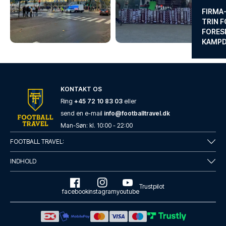
FIRMA
TRIN F
FORES
KAMP
KONTAKT OS
Ring
+45 72 10 83 03
eller
send en e-mail
info@footballtravel.dk
Man
-
Søn
: kl.
10:00
-
22:00
FOOTBALL TRAVEL:
INDHOLD
Trustpilot
facebook
instagram
youtube