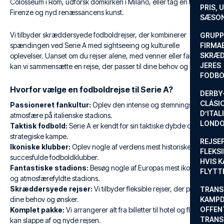
Colosseum i Rom, udforsk domkirken i Milano, eller tag en tur til
PRIS, 
Firenze og nyd renæssancens kunst.
SÆSON
Vi tilbyder skræddersyede fodboldrejser, der kombinerer
GRUPP
spændingen ved Serie A med sightseeing og kulturelle
FIRMA
SKRÆD
oplevelser. Uanset om du rejser alene, med venner eller familie,
JERES
kan vi sammensætte en rejse, der passer til dine behov og ønsker.
FODBO
Hvorfor vælge en fodboldrejse til Serie A?
DERBY-
CLÁSI
Passioneret fankultur:
Oplev den intense og stemningsfyldte
D’ITAL
atmosfære på italienske stadions.
LONDO
Taktisk fodbold:
Serie A er kendt for sin taktiske dybde og
strategiske kampe.
REJSE
Ikoniske klubber:
Oplev nogle af verdens mest historiske og
FLEKSI
succesfulde fodboldklubber.
HVIS 
Fantastiske stadions:
Besøg nogle af Europas mest ikoniske
FLYTT
og atmosfærefyldte stadions.
Skræddersyede rejser:
Vi tilbyder fleksible rejser, der passer til
TRANS
dine behov og ønsker.
KAMPD
OFFEN
Komplet pakke:
Vi arrangerer alt fra billetter til hotel og fly, så du
TRANS
kan slappe af og nyde rejsen.