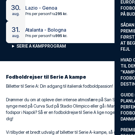
EUROP
30.
Lazio - Genoa
FODBO
Pris per person
Fra
295 kr.
aug.
PÅ BU
SÅDAN
31.
Atalanta - Bologna
PREMIE
Pris per person
Fra
995 kr.
aug.
FØRST
AT BEG
SERIE A KAMPPROGRAM
FEJL
HVAD 
TIL DE
”KAMP
Fodboldrejser til Serie A kampe
FODBO
DESTI
Billetter til Serie A: Din adgang til italiensk fodboldpassion!
GUIDE:
Drømmer du om at opleve den intense atmosfære på San Siro,
PLANL
synge med på Curva Sud på Stadio Olimpico eller gå i Maradonas
PERFE
fodspor i Napoli? Så er en fodboldrejse til Serie A lige noget for
FODBO
dig!
DANM
PREMI
Vi tilbyder et bredt udvalg af billetter til Serie A-kampe, så du kan