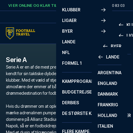
Skip to content
VI ER ONLINE OG KLAR TIL AT HJÆLPE DIG.
RING
+45 72 10 83 03
KLUBBER
LIGAER
KL
BYER
LI
PREMIE
LANDE
BYER
LA LIG
PREMIE
NFL
LANDE
Serie A
BARCELONA
SERIE A
LA LIG
FORMEL 1
Serie A er en af de mest prestigefyldte fodboldligaer i verden,
ARGENTINA
LISSABON
BUNDES
SERIE A
kendt for sin taktiske dybde, passionerede fans og ikoniske
klubber. Med et væld af stjerner, historiske rivalopgør og en
KAMPPROGRAM
ENGLAND
LIVERPOOL
EREDIV
CHAMP
atmosfære der emmer af både historie og intensitet, er Serie A en
BUDGETREJSER
drømmedestination for fodboldfans verden over.
DANMARK
LONDON
CHAMP
1 BUND
DERBIES
FRANKRIG
MADRID
LIGUE 1
2 BUND
Hvis du drømmer om at opleve den unikke stemning på San Siro,
mærke adrenalinen pumpe på Stadio Olimpico, se Juventus
DE STØRSTE KAMPE
HOLLAND
MANCHESTER
PRIMEI
CHAMP
dominere på Allianz Stadium eller gå i Maradonas fodspor i
Napoli, så er en fodboldrejse til Serie A den ultimative oplevelse.
ITALIEN
MILANO
SCOTT
LIGUE 1
FLERE KAMPE, ÉN TUR
PREMI
Med et dusin af tilgængelige klubber, har du mulighed for at