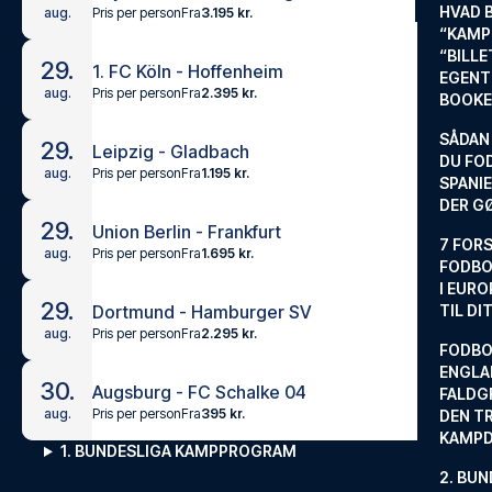
HVAD 
Pris per person
Fra
3.195 kr.
aug.
“KAMP
“BILL
29.
1. FC Köln - Hoffenheim
EGENTL
Pris per person
Fra
2.395 kr.
aug.
BOOKE
SÅDAN
29.
Leipzig - Gladbach
DU FO
Pris per person
Fra
1.195 kr.
aug.
SPANIE
DER G
29.
Union Berlin - Frankfurt
7 FORS
Pris per person
Fra
1.695 kr.
aug.
FODBO
I EURO
29.
Dortmund - Hamburger SV
TIL DI
Pris per person
Fra
2.295 kr.
aug.
FODBO
ENGLA
30.
Augsburg - FC Schalke 04
FALDG
Pris per person
Fra
395 kr.
aug.
DEN TR
KAMP
1. BUNDESLIGA KAMPPROGRAM
2. BUN