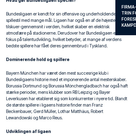
Hvad gør Bundesligaen speciel?
FIRMA
TRIN F
Bundesligaen er kendt for sin offensive og underholdende
FORES
spillestil med mange mål. Ligaen har også en af de højeste
KAMP
tilskuer-gennemsnit i verden, hvilket skaber en elektrisk
atmosfære på stadionerne. Derudover har Bundesligaen et stærkt
fokus på talentudvikling, hvilket betyder, at mange af verdens
bedste spillere har fået deres gennembrud i Tyskland.
Dominerende hold og spillere
Bayern München har været den mest succesrige klub i
Bundesligaens historie med et imponerende antal mesterskaber.
Borussia Dortmund og Borussia Mönchengladbach har også haft
stærke perioder, mens klubber som RB Leipzig og Bayer
Leverkusen har etableret sig som konkurrenter i nyere tid. Blandt
de største spillere i ligaens historie finder man Franz
Beckenbauer, Gerd Müller, Lothar Matthäus, Robert
Lewandowski og Marco Reus.
Udviklingen af ligaen