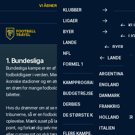
Skip to content
VI ÅBNER IGEN
FREDAG
KL.
10:00
KLUBBER
LIGAER
KL
BYER
LI
PREMIE
LANDE
BYER
LA LIG
PREMIE
NFL
LANDE
1. Bundesliga
BARCELONA
SERIE A
LA LIG
FORMEL 1
Bundesliga kampe er en af de mest intense og stemningsfulde
ARGENTINA
LISSABON
BUNDES
SERIE A
fodboldligaer i verden. Med et væld af store og historiske klubber,
ikoniske stadioner og en atmosfære der er svær at matche, er det
KAMPPROGRAM
ENGLAND
LIVERPOOL
EREDIV
CHAMP
en drøm for mange fodboldfans at få fingrene i Bundesliga-
BUDGETREJSER
billetter.
DANMARK
LONDON
CHAMP
1 BUND
DERBIES
FRANKRIG
MADRID
LIGUE 1
2 BUND
Hvis du drømmer om at se magien udfolde sig på grønsværen og
tribunerne, så er en fodboldrejse til Bundesligaen den ultimative
DE STØRSTE KAMPE
HOLLAND
MANCHESTER
PRIMEI
CHAMP
oplevelse. Mærk suset på lægterne, når klubberne kæmper for 3
point, og forkæl dig selv med tyske specialiteter som bratwurst
ITALIEN
MILANO
SCOTT
LIGUE 1
FLERE KAMPE, ÉN TUR
PREMI
eller currywurst og sluk tørsten med Bier vom Fass.