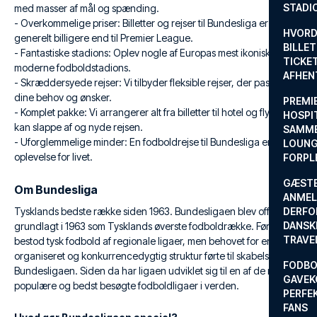
STADI
med masser af mål og spænding.
- Overkommelige priser: Billetter og rejser til Bundesliga er
HVORD
generelt billigere end til Premier League.
BILLET
- Fantastiske stadions: Oplev nogle af Europas mest ikoniske og
TICKET
moderne fodboldstadions.
AFHEN
- Skræddersyede rejser: Vi tilbyder fleksible rejser, der passer til
dine behov og ønsker.
PREMI
- Komplet pakke: Vi arrangerer alt fra billetter til hotel og fly, så du
HOSPIT
kan slappe af og nyde rejsen.
SAMME
- Uforglemmelige minder: En fodboldrejse til Bundesliga er en
LOUNG
oplevelse for livet.
FORPL
GÆST
Om Bundesliga
ANMEL
Tysklands bedste række siden 1963. Bundesligaen blev officielt
DERFO
DANSK
grundlagt i 1963 som Tysklands øverste fodboldrække. Før dette
TRAVE
bestod tysk fodbold af regionale ligaer, men behovet for en mere
organiseret og konkurrencedygtig struktur førte til skabelsen af
FODBO
Bundesligaen. Siden da har ligaen udviklet sig til en af de mest
GAVEK
populære og bedst besøgte fodboldligaer i verden.
PERFEK
FANS