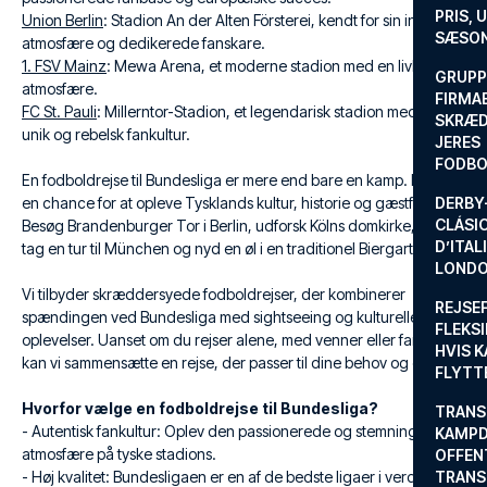
PRIS, 
Union Berlin
: Stadion An der Alten Försterei, kendt for sin intime
SÆSON
atmosfære og dedikerede fanskare.
1. FSV Mainz
: Mewa Arena, et moderne stadion med en livlig
GRUPP
atmosfære.
FIRMA
FC St. Pauli
: Millerntor-Stadion, et legendarisk stadion med en
SKRÆD
unik og rebelsk fankultur.
JERES
FODBO
En fodboldrejse til Bundesliga er mere end bare en kamp. Det er
en chance for at opleve Tysklands kultur, historie og gæstfrihed.
DERBY-
CLÁSI
Besøg Brandenburger Tor i Berlin, udforsk Kölns domkirke, eller
D’ITAL
tag en tur til München og nyd en øl i en traditionel Biergarten.
LONDO
Vi tilbyder skræddersyede fodboldrejser, der kombinerer
REJSE
spændingen ved Bundesliga med sightseeing og kulturelle
FLEKSI
oplevelser. Uanset om du rejser alene, med venner eller familie,
HVIS 
kan vi sammensætte en rejse, der passer til dine behov og ønsker.
FLYTT
Hvorfor vælge en fodboldrejse til Bundesliga?
TRANS
- Autentisk fankultur: Oplev den passionerede og stemningsfyldte
KAMPD
atmosfære på tyske stadions.
OFFEN
- Høj kvalitet: Bundesligaen er en af de bedste ligaer i verden
TRANS