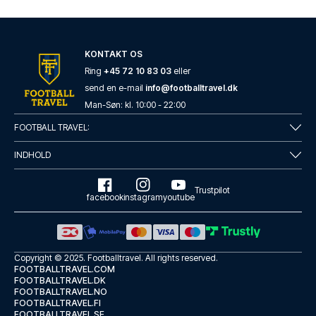
KONTAKT OS
Ring
+45 72 10 83 03
eller
send en e-mail
info@footballtravel.dk
Man
-
Søn
: kl.
10:00
-
22:00
FOOTBALL TRAVEL:
INDHOLD
Trustpilot
facebook
instagram
youtube
Copyright © 2025.
Footballtravel
. All rights reserved.
FOOTBALLTRAVEL.COM
FOOTBALLTRAVEL.DK
FOOTBALLTRAVEL.NO
FOOTBALLTRAVEL.FI
FOOTBALLTRAVEL.SE