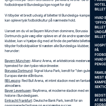
HOTEL
fodboldrejse til Bundesliga lige noget for dig!
BILLE
Vi tilbyder et bredt udvalg af billetter til Bundesliga-kampe, så du
HVAD 
kan opleve tysk fodboldkultur på nærmeste hold.
‘OFFIC
BILLET
Uanset om du vil se Bayern München dominere, Borussia
UNDGÅ
Dortmunds gule væg eller opleve en af de andre spændende
BILLE
klubber, kan vi hjælpe dig med at finde de perfekte billetter. Vi
HOSPIT
tilbyder fodboldpakker til næsten alle Bundesliga-klubber,
PÅ
herunder:
FODBO
HVAD F
Bayern München
: Allianz Arena, et arkitektonisk mesterværk og
PENGE
hjemsted for den tyske rekordmester.
Borussia Dortmund
: Signal Iduna Park, kendt for "den gule væg" –
FAMILI
Europas største ståtribune.
MEST 
RB Leipzig
: Red Bull Arena, et intimt stadion med en fantastisk
KAMPE
atmosfære.
SEKTI
Bayer Leverkusen
: BayArena, et moderne stadion med en lang
BEDST
historie i Bundesligaen.
AT BES
Eintracht Frankfurt
: Deutsche Bank Park, kendt for sin
FODBO
passionerede fanbase og europæiske succes.