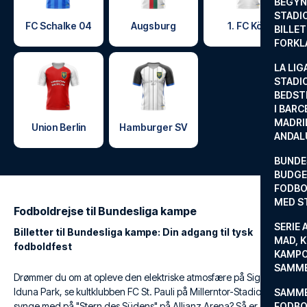
BEGYND
STADI
FC Schalke 04
Augsburg
1. FC Köln
BILLE
FORKL
LA LIG
STADI
BEDST
I BARC
MADRI
Union Berlin
Hamburger SV
ANDAL
BUNDE
BUDGET
FODBO
MED S
Fodboldrejse til Bundesliga kampe
SERIE 
Billetter til Bundesliga kampe: Din adgang til tysk
MAD, 
fodboldfest
KAMPO
SAMME
Drømmer du om at opleve den elektriske atmosfære på Signal
Iduna Park, se kultklubben FC St. Pauli på Millerntor-Stadion eller
SAMME
synge med på "Stern des Südens" på Allianz Arena? Så er en
FODBO