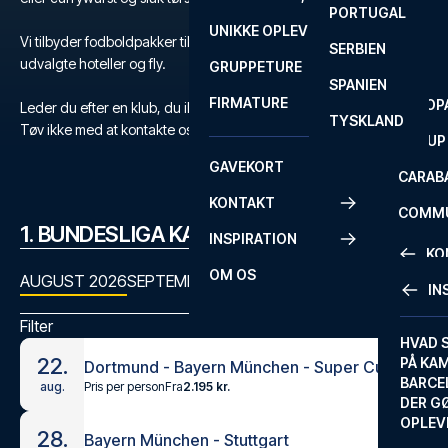
PORTUGAL
ROM
PRIMEI
UNIKKE OPLEVELSER
ANDRE
Vi tilbyder fodboldpakker til Bundesliga med billetter, nøje
SERBIEN
SEVILLA
SCOTT
udvalgte hoteller og fly.
GRUPPETURE
PREMI
SPANIEN
FIRMATURE
EUROP
Leder du efter en klub, du ikke kan finde?
TYSKLAND
Tøv ikke med at kontakte os
her
eller på
+45 72 10 83 03
.
FA CUP
GAVEKORT
CARAB
KONTAKT
COMMU
1. BUNDESLIGA KAMPPROGRAM
INSPIRATION
CONFE
KO
OM OS
AUGUST 2026
SEPTEMBER 2026
OKTOBER 2026
NOVEMBER
IN
KONTA
Filter
FAQ
HVAD 
22.
PÅ KA
Dortmund - Bayern München - Super Cup German Final
BILLET
BARCE
Pris per person
Fra
2.195 kr.
aug.
GARAN
DER G
OPLEV
28.
ETA-A
Bayern München - Stuttgart