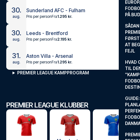
EUROP
FODBO
30.
Sunderland AFC - Fulham
PÅ BU
Pris per person
Fra
1.295 kr.
aug.
SÅDAN
30.
PREMIE
Leeds - Brentford
FØRST
Pris per person
Fra
2.195 kr.
aug.
AT BEG
FEJL
31.
Aston Villa - Arsenal
HVAD 
Pris per person
Fra
1.295 kr.
aug.
TIL DE
PREMIER LEAGUE KAMPPROGRAM
”KAMP
FODBO
DESTI
GUIDE:
PREMIER LEAGUE KLUBBER
PLANL
PERFE
FODBO
DANM
PREMI