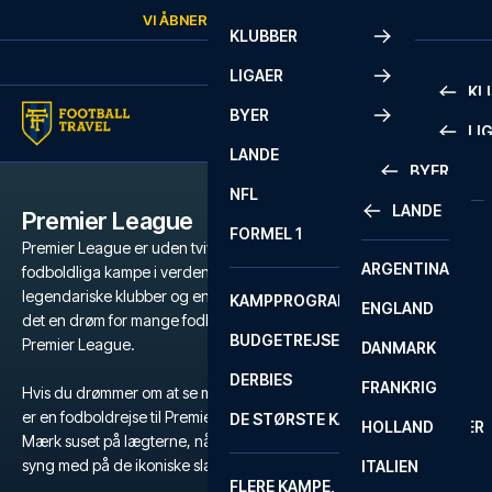
Skip to content
VI ÅBNER IGEN
LØRDAG
KL.
10:00
KLUBBER
LIGAER
KL
BYER
LI
PREMIE
LANDE
BYER
LA LIG
PREMIE
NFL
LANDE
Premier League
BARCELONA
SERIE A
LA LIG
FORMEL 1
Premier League er uden tvivl de mest populære og intense
ARGENTINA
LISSABON
BUNDES
SERIE A
fodboldliga kampe i verden. Med et væld af verdensstjerner,
legendariske klubber og en atmosfære der er svær at matche, er
KAMPPROGRAM
ENGLAND
LIVERPOOL
EREDIV
CHAMP
det en drøm for mange fodboldfans at få fingrene i billetter til
BUDGETREJSER
Premier League.
DANMARK
LONDON
CHAMP
1 BUND
DERBIES
FRANKRIG
MADRID
LIGUE 1
2 BUND
Hvis du drømmer om at se magien udfolde sig på grønsværen, så
er en fodboldrejse til Premier League den ultimative oplevelse.
DE STØRSTE KAMPE
HOLLAND
MANCHESTER
PRIMEI
CHAMP
Mærk suset på lægterne, når dit favorithold kæmper for sejren, og
syng med på de ikoniske slagsange, der runger gennem stadion.
ITALIEN
MILANO
SCOTT
LIGUE 1
FLERE KAMPE, ÉN TUR
PREMI