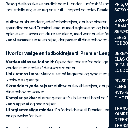
Besøg de ikoniske seværdigheder i London, udforsk Manchesters
PRIS, 
industrielle arv, eller tag en tur til Liverpool og oplev Beatles-byen.
SÆSON
GRUPP
Vi tilbyder skræddersyede fodboldrejser, der kombinerer
FIRMA
spændingen ved Premier League med sightseeing og kulturelle
SKRÆD
oplevelser. Uanset om du rejser alene, med venner eller familie,
JERES
kan vi sammensætte en rejse, der passer til dine behov og ønsker.
FODBO
Hvorfor vælge en fodboldrejse til Premier League?
DERBY-
CLÁSI
Verdensklasse fodbold:
Oplev den bedste fodboldliga i
D’ITAL
verden med nogle af de største stjerner.
LONDO
Unik atmosfære:
Mærk suset på lægterne og syng med på de
ikoniske slagsange.
REJSE
Skræddersyede rejser:
Vi tilbyder fleksible rejser, der passer til
FLEKSI
dine behov og ønsker.
HVIS 
Komplet pakke:
Vi arrangerer alt fra billetter til hotel og fly, så du
FLYTT
kan slappe af og nyde rejsen.
TRANS
Uforglemmelige minder:
En fodboldrejse til Premier League er
KAMPD
en oplevelse for livet.
OFFEN
TRANS