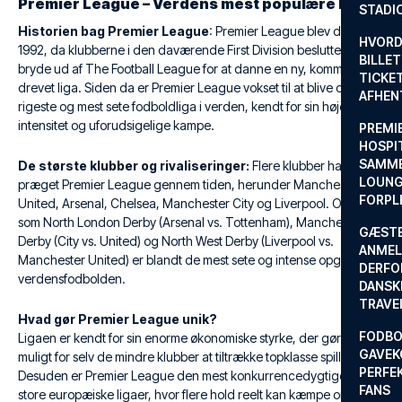
Premier League – Verdens mest populære liga
STADI
Historien bag Premier League
: Premier League blev dannet i
HVORD
1992, da klubberne i den daværende First Division besluttede at
BILLET
bryde ud af The Football League for at danne en ny, kommercielt
TICKET
drevet liga. Siden da er Premier League vokset til at blive den
AFHEN
rigeste og mest sete fodboldliga i verden, kendt for sin høje
intensitet og uforudsigelige kampe.
PREMI
HOSPIT
SAMME
De største klubber og rivaliseringer:
Flere klubber har
LOUNG
præget Premier League gennem tiden, herunder Manchester
FORPL
United, Arsenal, Chelsea, Manchester City og Liverpool. Opgør
som North London Derby (Arsenal vs. Tottenham), Manchester
GÆST
Derby (City vs. United) og North West Derby (Liverpool vs.
ANMEL
Manchester United) er blandt de mest sete og intense opgør i
DERFO
verdensfodbolden.
DANSK
TRAVE
Hvad gør Premier League unik?
FODBO
Ligaen er kendt for sin enorme økonomiske styrke, der gør det
GAVEK
muligt for selv de mindre klubber at tiltrække topklasse spillere.
PERFEK
Desuden er Premier League den mest konkurrencedygtige af de
FANS
store europæiske ligaer, hvor flere hold reelt kan kæmpe om titlen