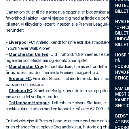
HOTEL
BILLE
Uanset om du er til de største rivalopgør eller blot ønsker at se dit
favorithold i aktion, kan vi hjælpe dig med at finde de perfekte
HVAD 
billetter. Vi tilbyder billetter til næsten alle Premier League-klubber,
‘OFFIC
herunder:
BILLET
UNDGÅ
-
Liverpool FC:
Anfield, kendt for sin elektriske atmosfære og
BILLE
"You'll Never Walk Alone".
-
Manchester United
:
Old Trafford, "Drømmenes Teater", hvor
HOSPIT
legender som Beckham og Ronaldo har spillet.
PÅ
-
Manchester City
:
Etihad Stadium, hjemsted for dette
FODBO
HVAD F
årtusindes mest dominerende Premier League-hold.
PENGE
-
Arsenal FC
:
Emirates Stadium, et moderne stadion med en
passioneret fanskare.
FAMILI
-
Chelsea FC
:
Stamford Bridge, hvor du kan se topspillere dyste
MEST 
om æren i det vestlige London.
KAMPE
-
Tottenham Hotspur
:
Tottenham Hotspur Stadium, et
SEKTI
spektakulært stadion med en kapacitet på over 62.000 tilskuere.
BEDST
En fodboldrejse til Premier League er mere end bare en kamp. Det
AT BES
er en chance for at opleve Englands kultur, historie og charme.
FODBO