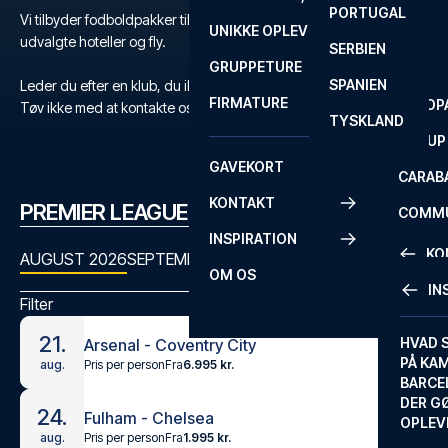
PORTUGAL
ROM
PRIMEI
Vi tilbyder fodboldpakker til Premier League med billetter,
UNIKKE OPLEVELSER
ANDRE
udvalgte hoteller og fly.
SERBIEN
SEVILLA
SCOTT
GRUPPETURE
PREMI
SPANIEN
Leder du efter en klub, du ikke kan finde?
FIRMATURE
EUROP
Tøv ikke med at kontakte os
her
eller på
+45 72 10 83 03
.
TYSKLAND
FA CUP
GAVEKORT
CARAB
KONTAKT
PREMIER LEAGUE KAMPPROGRAM
COMMU
INSPIRATION
CONFE
KO
AUGUST 2026
SEPTEMBER 2026
OKTOBER 2026
NOVEMBER
OM OS
IN
Filter
KONTA
21.
FAQ
HVAD 
Arsenal - Coventry City
PÅ KA
Pris per person
Fra
6.995 kr.
aug.
BILLET
BARCE
GARAN
DER G
24.
Fulham - Chelsea
OPLEV
ETA-A
Pris per person
Fra
1.995 kr.
aug.