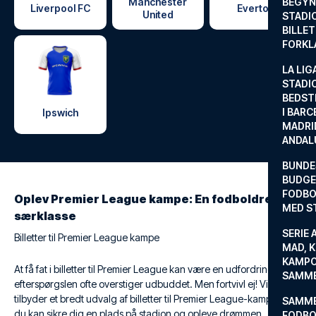
Manchester
BEGYND
Liverpool FC
Everton
United
STADI
BILLE
FORKL
LA LIG
STADI
BEDST
I BARC
Ipswich
MADRI
ANDAL
BUNDE
BUDGET
FODBO
Oplev Premier League kampe: En fodboldrejse i
MED S
særklasse
SERIE 
Billetter til Premier League kampe
MAD, 
KAMPO
At få fat i billetter til Premier League kan være en udfordring, da
SAMME
efterspørgslen ofte overstiger udbuddet. Men fortvivl ej! Vi
tilbyder et bredt udvalg af billetter til Premier League-kampe, så
SAMME
du kan sikre dig en plads på stadion og opleve drømmen.
FODBO