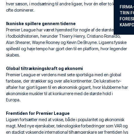
hver sæson, i modsætning til andre ligaer, hvor én eller to klubber
FIRMA
ofte dominerer.
TRIN F
FORES
Ikoniske spillere gennem tiderne
KAMP
Premier League har været hjemsted for nogle af de største spillere
i fodboldhistorien, herunder Thierry Henry, Cristiano Ronaldo,
Alan Shearer, Wayne Rooney og Kevin De Bruyne. Ligaens fysiske
spillestil og høje tempo har gjort den til en platform, hvor legender
skabes.
Global tiltrækningskraft og økonomi
Premier League er verdens mest sete sportsliga med en global
fanbase, der strækker sig over alle kontinenter. De lukrative tv-
aftaler har gjort ligaen til en økonomisk gigant, hvor klubberne har
økonomiske muskler til at konkurrere med de største hold i
Europa.
Fremtiden for Premier League
Ligaen fortsætter med at vokse, både i popularitet og økonomisk
magt. Med nye ejerskaber, teknologiske forbedringer som VAR og
en stadigt voksende international tilhængerskare ser fremtiden lys