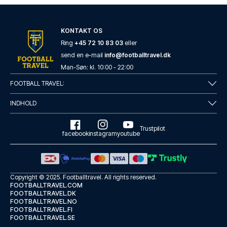
KONTAKT OS
Ring
+45 72 10 83 03
eller
send en e-mail
info@footballtravel.dk
Man
-
Søn
: kl.
10:00
-
22:00
FOOTBALL TRAVEL:
INDHOLD
Trustpilot
facebook
instagram
youtube
Copyright © 2025.
Footballtravel
. All rights reserved.
FOOTBALLTRAVEL.COM
FOOTBALLTRAVEL.DK
FOOTBALLTRAVEL.NO
FOOTBALLTRAVEL.FI
FOOTBALLTRAVEL.SE