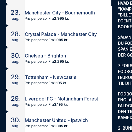
HVAD 
“KAMP
23.
Manchester City - Bournemouth
“BILL
Pris per person
Fra
2.995 kr.
aug.
EGENTL
BOOKE
28.
Crystal Palace - Manchester City
SÅDAN
Pris per person
Fra
1.995 kr.
aug.
DU FO
SPANIE
30.
DER G
Chelsea - Brighton
Pris per person
Fra
2.295 kr.
aug.
7 FORS
FODBO
29.
Tottenham - Newcastle
I EURO
Pris per person
Fra
1.195 kr.
aug.
TIL DI
FODBO
29.
Liverpool FC - Nottingham Forest
ENGLA
Pris per person
Fra
3.195 kr.
aug.
FALDG
DEN TR
KAMP
30.
Manchester United - Ipswich
Pris per person
Fra
1.395 kr.
aug.
2. BUN