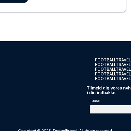
, som lig...
ELLET
ourg
ourg, so...
ELLET
FOOTBALLTRAVEL
FOOTBALLTRAVEL
FOOTBALLTRAVEL
FOOTBALLTRAVEL.
FOOTBALLTRAVEL
péra
Tilmeld dig vores nyh
sidhome Pa...
i din indbakke.
ELLET
E-mail
Elysées
 Maison Ch...
Copyright © 2025.
Footballtravel
. All rights reserved.