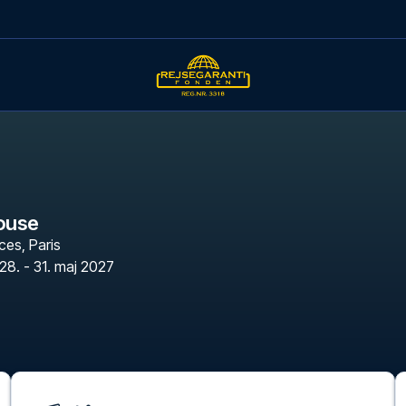
ouse
nces
,
Paris
28. - 31. maj 2027