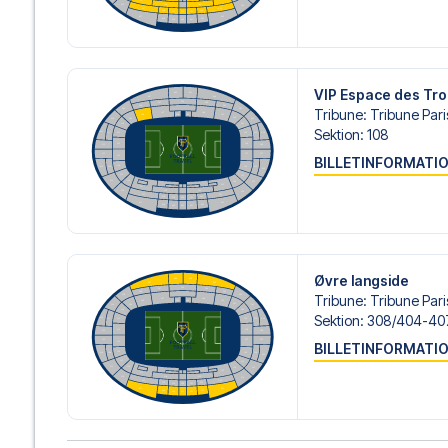
Vi tilbyder fodboldpakker til PSG både med og uden fly, 
ønsker dette.
Hvis du derimod vælger en af vores komplette pakker ink
om check-in procedurer og flydetaljer sammen med dine 
VIP Espace des Tr
og fokusere på at nyde fodboldoplevelsen.
Tribune
:
Tribune Pari
Sektion
:
108
Sikker booking og personlig service
Din sikkerhed og oplevelse er vores højeste prioritet. Vi 
BILLETINFORMATI
din fodboldpakke og står klar med personlig service båd
eller
her
, hvis du har brug for hjælp til at bestille rejsen.
Er du klar til at rejse til Paris og opleve stjernerne fra P
hjælpe dig med at realisere din drøm om en fodboldtur.
Øvre langside
Tribune
:
Tribune Paris
Sektion
:
308/​404-40
BILLETINFORMATI