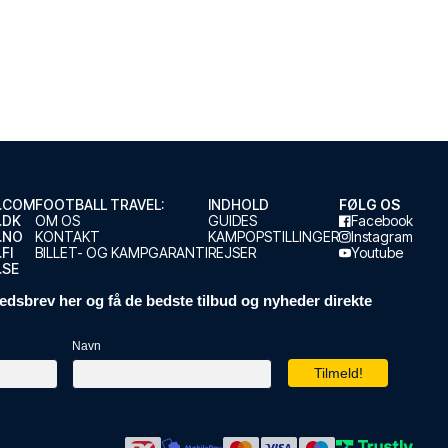
.COM
FOOTBALL TRAVEL:
INDHOLD
FØLG OS
.DK
OM OS
GUIDES
Facebook
.NO
KONTAKT
KAMPOPSTILLINGER
Instagram
FI
BILLET- OG KAMPGARANTI
REJSER
Youtube
.SE
edsbrev her og få de bedste tilbud og nyheder direkte
Navn