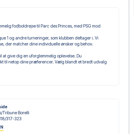
emmelig fodboldrejse til Parc des Princes, med PSG mod
 Ligue 1 og andre turneringer, som klubben deltager i. Vi
jse, der matcher dine individuelle ønsker og behov.
l at give dig en uforglemmelig oplevelse. Du
 til netop dine præferencer. Vælg blandt et bredt udvalg
get og fleksible fly, der passer dig bedst.
 du kommer til at sidde, og hvad billettypen indeholder, hvis
llet, hvor der er mere inkluderet end selve billetten. Det kan
er. Hvis dette er inkluderet, vil det tydeligt fremgå, når
side
ris, der passer til enhver smag og ethvert budget. Fra
/​Tribune Borelli
oteller og prisvenlige alternativer – vi har noget for
118/​317-323
 og pris. Det eneste du skal gøre er at vælge det hotel der
ON
m vi ikke tilbyder, så kontakt os, og vi vil se, hvad vi kan