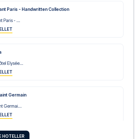
nt Paris - Handwritten Collection
Paris - ...
ELLET
a
el Elysée...
ELLET
Saint Germain
nt Germai...
ELLET
RE HOTELLER