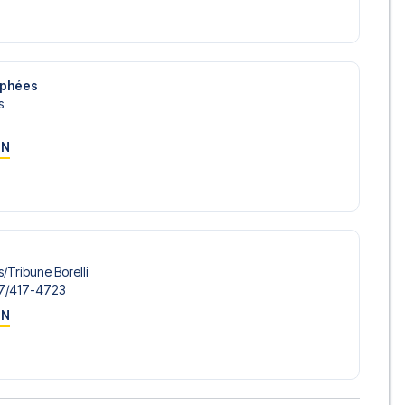
så du selv kan vælge at stå for flyplanlægningen, hvis du
lusive fly, vil du modtage al den nødvendige information
rejsedokumenter, så du kan rejse afsted med ro i sindet
ophées
s
sørger for en problemfri bestillingsproces i forbindelse med
ON
e før og under rejsen. Vi er tilgængelige på
72108303
SG på Parc des Princes i Ligue 1? Kontakt os i dag, og lad os
/​Tribune Borelli
7/​417-4723
ON