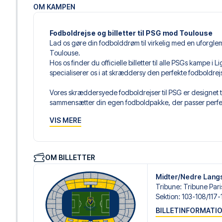
OM KAMPEN
Fodboldrejse og billetter til PSG mod Toulouse
Lad os gøre din fodbolddrøm til virkelig med en uforgl
Toulouse.
Hos os finder du officielle billetter til alle PSGs kampe i
specialiserer os i at skræddersy den perfekte fodboldre
Vores skræddersyede fodboldrejser til PSG er designet ti
sammensætter din egen fodboldpakke, der passer perfekt
af fodboldbilletter, udvalgte hotel til enhver smag og bud
VIS MERE
Når du vælger din billettype, kan du se i hvilken sektion,
det er en hospitality-billet. En hospitality-billet, er en bi
eksempelvis være loungeadgang og/eller mad og drikkevar
OM BILLETTER
du vælger billettypen, og på dine rejsedokumenter.
Midter/Nedre Lang
Vi tilbyder et bredt udvalg af håndplukkede hoteller i Pa
Tribune
:
Tribune Paris
luksuriøse 5-stjernede hoteller til charmerende boutiqueh
Sektion
:
103-108/​117-
enhver rejsende. Vi tager højde for beliggenhed, komfort
BILLETINFORMATI
passer dig bedst. Hvis du foretrækker et specifikt hotel, so
gøre.