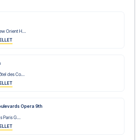
w Orient H...
ELLET
s
tel des Co...
ELLET
Boulevards Opera 9th
 Paris G...
ELLET