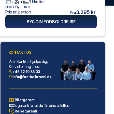
+
+
3
Nætter
Billet +
Fly
+
Hotel
3.295 kr.
Pris pr. person
Fra
BYG DIN FODBOLDREJSE
KONTAKT OS
Vi er klar til at hjælpe dig.
Skriv eller ring til os.
+45 72 10 83 03
info@footballtravel.dk
Billetgaranti
100% garanti for at du får dine billetter.
Rejsegaranti