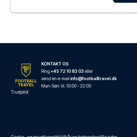
Fra Alexandrine Opera
LÆS MERE OM HOT
Hotel Liège Strasb
Fra Hotel Liège Strasb
LÆS MERE OM HOT
KONTAKT OS
Ring
+45 72 10 83 03
eller
send en e-mail
info@footballtravel.dk
Residhome Paris O
Man
-
Søn
: kl.
10:00
-
22:00
Trustpilot
Med et ophold ved Re
LÆS MERE OM HOT
La Maison Champs 
Med et ophold ved La
Cookie- og privatlivspolitik
Vilkår og betingelser
Alle sider