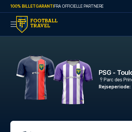
Skip to content
100% BILLETGARANTI
FRA OFFICIELLE PARTNERE
PSG - Toul
Parc des Pri
Rejseperiode
: