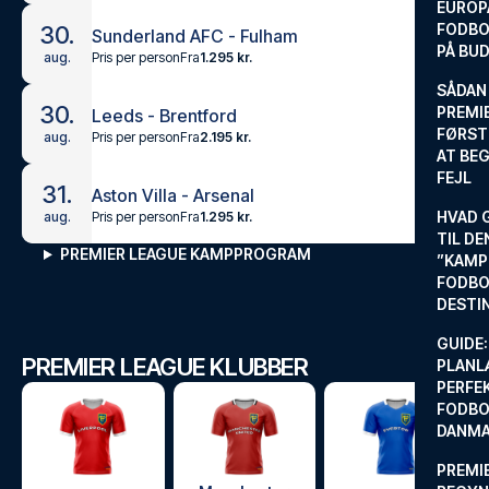
EUROP
FODBO
30.
Sunderland AFC - Fulham
PÅ BU
Pris per person
Fra
1.295 kr.
aug.
SÅDAN
30.
PREMIE
Leeds - Brentford
FØRST
Pris per person
Fra
2.195 kr.
aug.
AT BEG
FEJL
31.
Aston Villa - Arsenal
HVAD 
Pris per person
Fra
1.295 kr.
aug.
TIL DE
PREMIER LEAGUE KAMPPROGRAM
”KAMP
FODBO
DESTI
GUIDE:
PREMIER LEAGUE KLUBBER
PLANL
PERFE
FODBO
DANM
PREMI