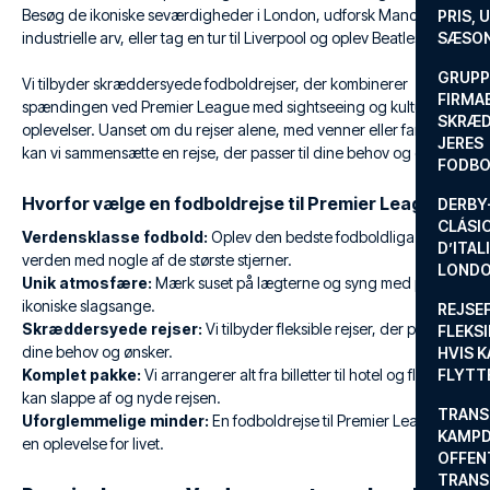
Besøg de ikoniske seværdigheder i London, udforsk Manchesters
PRIS, 
industrielle arv, eller tag en tur til Liverpool og oplev Beatles-byen.
SÆSON
GRUPP
Vi tilbyder skræddersyede fodboldrejser, der kombinerer
FIRMA
spændingen ved Premier League med sightseeing og kulturelle
SKRÆD
oplevelser. Uanset om du rejser alene, med venner eller familie,
JERES
kan vi sammensætte en rejse, der passer til dine behov og ønsker.
FODBO
Hvorfor vælge en fodboldrejse til Premier League?
DERBY-
CLÁSI
Verdensklasse fodbold:
Oplev den bedste fodboldliga i
D’ITAL
verden med nogle af de største stjerner.
LONDO
Unik atmosfære:
Mærk suset på lægterne og syng med på de
ikoniske slagsange.
REJSE
Skræddersyede rejser:
Vi tilbyder fleksible rejser, der passer til
FLEKSI
dine behov og ønsker.
HVIS 
Komplet pakke:
Vi arrangerer alt fra billetter til hotel og fly, så du
FLYTT
kan slappe af og nyde rejsen.
TRANS
Uforglemmelige minder:
En fodboldrejse til Premier League er
KAMPD
en oplevelse for livet.
OFFEN
TRANS