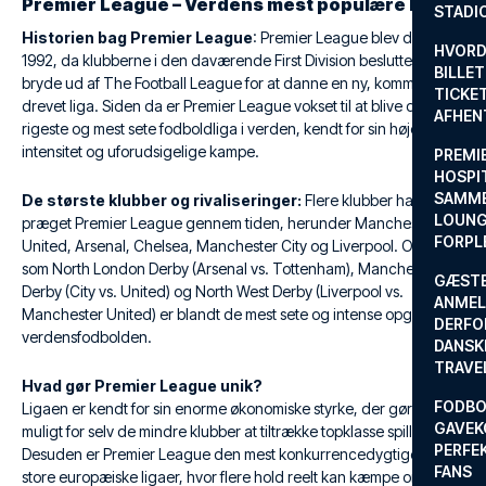
Premier League – Verdens mest populære liga
STADI
Historien bag Premier League
: Premier League blev dannet i
HVORD
1992, da klubberne i den daværende First Division besluttede at
BILLET
bryde ud af The Football League for at danne en ny, kommercielt
TICKET
drevet liga. Siden da er Premier League vokset til at blive den
AFHEN
rigeste og mest sete fodboldliga i verden, kendt for sin høje
intensitet og uforudsigelige kampe.
PREMI
HOSPIT
SAMME
De største klubber og rivaliseringer:
Flere klubber har
LOUNG
præget Premier League gennem tiden, herunder Manchester
FORPL
United, Arsenal, Chelsea, Manchester City og Liverpool. Opgør
som North London Derby (Arsenal vs. Tottenham), Manchester
GÆST
Derby (City vs. United) og North West Derby (Liverpool vs.
ANMEL
Manchester United) er blandt de mest sete og intense opgør i
DERFO
verdensfodbolden.
DANSK
TRAVE
Hvad gør Premier League unik?
FODBO
Ligaen er kendt for sin enorme økonomiske styrke, der gør det
GAVEK
muligt for selv de mindre klubber at tiltrække topklasse spillere.
PERFEK
Desuden er Premier League den mest konkurrencedygtige af de
FANS
store europæiske ligaer, hvor flere hold reelt kan kæmpe om titlen