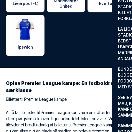
Manchester
BEGYND
Liverpool FC
Everton
United
STADI
BILLE
FORKL
LA LIG
STADI
BEDST
I BARC
Ipswich
MADRI
ANDAL
BUNDE
BUDGET
FODBO
Oplev Premier League kampe: En fodboldrejse i
MED S
særklasse
SERIE 
Billetter til Premier League kampe
MAD, 
KAMPO
At få fat i billetter til Premier League kan være en udfordring, da
SAMME
efterspørgslen ofte overstiger udbuddet. Men fortvivl ej! Vi
tilbyder et bredt udvalg af billetter til Premier League-kampe, så
SAMME
du kan sikre dig en plads på stadion og opleve drømmen.
FODBO