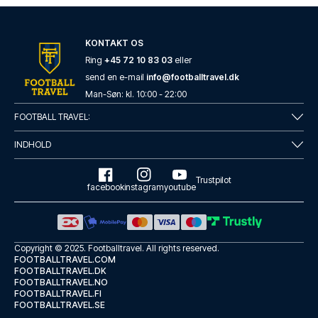
KONTAKT OS
Ring
+45 72 10 83 03
eller
send en e-mail
info@footballtravel.dk
Man
-
Søn
: kl.
10:00
-
22:00
FOOTBALL TRAVEL:
INDHOLD
Trustpilot
facebook
instagram
youtube
Copyright © 2025.
Footballtravel
. All rights reserved.
FOOTBALLTRAVEL.COM
FOOTBALLTRAVEL.DK
FOOTBALLTRAVEL.NO
FOOTBALLTRAVEL.FI
FOOTBALLTRAVEL.SE