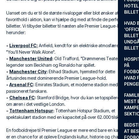
HOTEL
BILLE
Uanset om du er til de største rivalopgør eller blot ønsker at se dit
favorithold i aktion, kan vi hjælpe dig med at finde de perfekte
HVAD 
billetter. Vi tilbyder billetter til næsten alle Premier League-klubber,
‘OFFIC
herunder:
BILLET
UNDGÅ
-
Liverpool FC:
Anfield, kendt for sin elektriske atmosfære og
BILLE
"You'll Never Walk Alone".
-
Manchester United
:
Old Trafford, "Drømmenes Teater", hvor
HOSPIT
legender som Beckham og Ronaldo har spillet.
PÅ
-
Manchester City
:
Etihad Stadium, hjemsted for dette
FODBO
HVAD F
årtusindes mest dominerende Premier League-hold.
PENGE
-
Arsenal FC
:
Emirates Stadium, et moderne stadion med en
passioneret fanskare.
FAMILI
-
Chelsea FC
:
Stamford Bridge, hvor du kan se topspillere dyste
MEST 
om æren i det vestlige London.
KAMPE
-
Tottenham Hotspur
:
Tottenham Hotspur Stadium, et
SEKTI
spektakulært stadion med en kapacitet på over 62.000 tilskuere.
BEDST
En fodboldrejse til Premier League er mere end bare en kamp. Det
AT BES
er en chance for at opleve Englands kultur, historie og charme.
FODBO