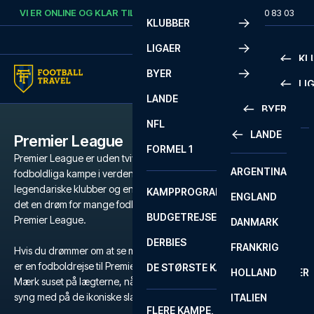
Skip to content
VI ER ONLINE OG KLAR TIL AT HJÆLPE DIG.
RING
+45 72 10 83 03
KLUBBER
LIGAER
KL
BYER
LI
PREMIE
LANDE
BYER
LA LIG
PREMIE
NFL
LANDE
Premier League
BARCELONA
SERIE A
LA LIG
FORMEL 1
Premier League er uden tvivl de mest populære og intense
ARGENTINA
LISSABON
BUNDES
SERIE A
fodboldliga kampe i verden. Med et væld af verdensstjerner,
legendariske klubber og en atmosfære der er svær at matche, er
KAMPPROGRAM
ENGLAND
LIVERPOOL
EREDIV
CHAMP
det en drøm for mange fodboldfans at få fingrene i billetter til
BUDGETREJSER
Premier League.
DANMARK
LONDON
CHAMP
1 BUND
DERBIES
FRANKRIG
MADRID
LIGUE 1
2 BUND
Hvis du drømmer om at se magien udfolde sig på grønsværen, så
er en fodboldrejse til Premier League den ultimative oplevelse.
DE STØRSTE KAMPE
HOLLAND
MANCHESTER
PRIMEI
CHAMP
Mærk suset på lægterne, når dit favorithold kæmper for sejren, og
syng med på de ikoniske slagsange, der runger gennem stadion.
ITALIEN
MILANO
SCOTT
LIGUE 1
FLERE KAMPE, ÉN TUR
PREMI