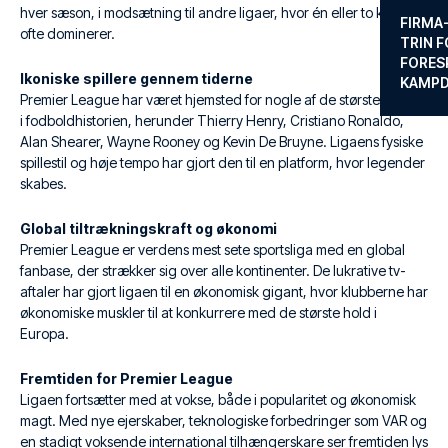
hver sæson, i modsætning til andre ligaer, hvor én eller to klubber
FIRMA
ofte dominerer.
TRIN F
FORES
Ikoniske spillere gennem tiderne
KAMP
Premier League har været hjemsted for nogle af de største spillere
i fodboldhistorien, herunder Thierry Henry, Cristiano Ronaldo,
Alan Shearer, Wayne Rooney og Kevin De Bruyne. Ligaens fysiske
spillestil og høje tempo har gjort den til en platform, hvor legender
skabes.
Global tiltrækningskraft og økonomi
Premier League er verdens mest sete sportsliga med en global
fanbase, der strækker sig over alle kontinenter. De lukrative tv-
aftaler har gjort ligaen til en økonomisk gigant, hvor klubberne har
økonomiske muskler til at konkurrere med de største hold i
Europa.
Fremtiden for Premier League
Ligaen fortsætter med at vokse, både i popularitet og økonomisk
magt. Med nye ejerskaber, teknologiske forbedringer som VAR og
en stadigt voksende international tilhængerskare ser fremtiden lys