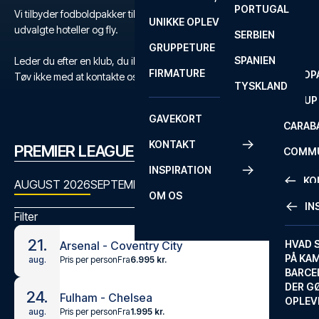
PORTUGAL
ROM
PRIMEI
Vi tilbyder fodboldpakker til Premier League med billetter,
UNIKKE OPLEVELSER
ANDRE
udvalgte hoteller og fly.
SERBIEN
SEVILLA
SCOTT
GRUPPETURE
PREMI
SPANIEN
Leder du efter en klub, du ikke kan finde?
FIRMATURE
EUROP
Tøv ikke med at kontakte os
her
eller på
+45 72 10 83 03
.
TYSKLAND
FA CUP
GAVEKORT
CARAB
KONTAKT
PREMIER LEAGUE KAMPPROGRAM
COMMU
INSPIRATION
CONFE
KO
AUGUST 2026
SEPTEMBER 2026
OKTOBER 2026
NOVEMBER
OM OS
IN
Filter
KONTA
21.
FAQ
HVAD 
Arsenal - Coventry City
PÅ KA
Pris per person
Fra
6.995 kr.
aug.
BILLET
BARCE
GARAN
DER G
24.
Fulham - Chelsea
OPLEV
ETA-A
Pris per person
Fra
1.995 kr.
aug.