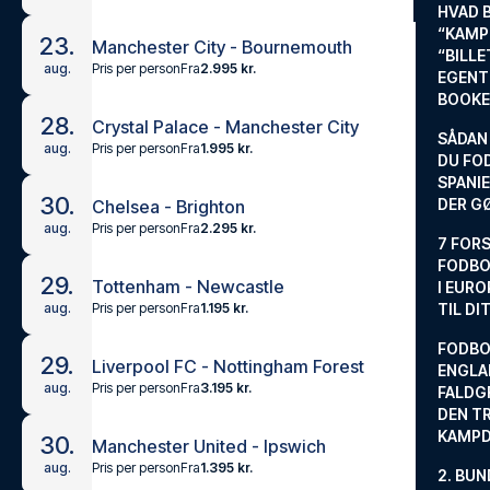
HVAD 
“KAMP
23.
Manchester City - Bournemouth
“BILL
Pris per person
Fra
2.995 kr.
aug.
EGENTL
BOOKE
28.
Crystal Palace - Manchester City
SÅDAN
Pris per person
Fra
1.995 kr.
aug.
DU FO
SPANIE
30.
DER G
Chelsea - Brighton
Pris per person
Fra
2.295 kr.
aug.
7 FORS
FODBO
29.
Tottenham - Newcastle
I EURO
Pris per person
Fra
1.195 kr.
aug.
TIL DI
FODBO
29.
Liverpool FC - Nottingham Forest
ENGLA
Pris per person
Fra
3.195 kr.
aug.
FALDG
DEN TR
KAMP
30.
Manchester United - Ipswich
Pris per person
Fra
1.395 kr.
aug.
2. BUN