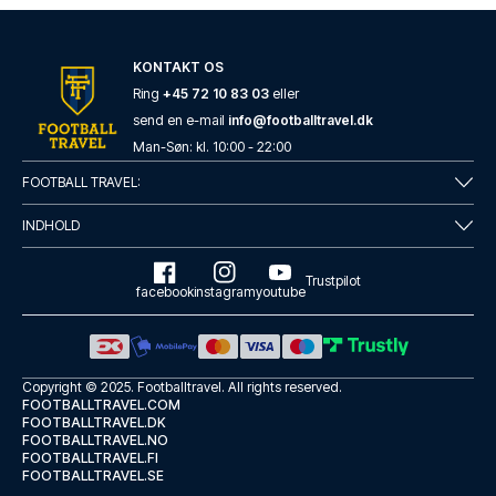
KONTAKT OS
Ring
+45 72 10 83 03
eller
send en e-mail
info@footballtravel.dk
Man
-
Søn
: kl.
10:00
-
22:00
FOOTBALL TRAVEL:
INDHOLD
Trustpilot
facebook
instagram
youtube
Copyright © 2025.
Footballtravel
. All rights reserved.
FOOTBALLTRAVEL.COM
FOOTBALLTRAVEL.DK
FOOTBALLTRAVEL.NO
FOOTBALLTRAVEL.FI
FOOTBALLTRAVEL.SE