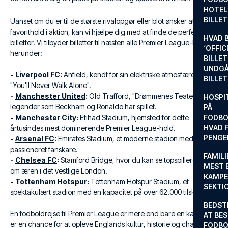
HOTEL
BILLE
Uanset om du er til de største rivalopgør eller blot ønsker at se dit
favorithold i aktion, kan vi hjælpe dig med at finde de perfekte
HVAD 
billetter. Vi tilbyder billetter til næsten alle Premier League-klubber,
‘OFFIC
herunder:
BILLET
UNDGÅ
-
Liverpool FC:
Anfield, kendt for sin elektriske atmosfære og
BILLE
"You'll Never Walk Alone".
-
Manchester United
:
Old Trafford, "Drømmenes Teater", hvor
HOSPIT
legender som Beckham og Ronaldo har spillet.
PÅ
-
Manchester City
:
Etihad Stadium, hjemsted for dette
FODBO
HVAD F
årtusindes mest dominerende Premier League-hold.
PENGE
-
Arsenal FC
:
Emirates Stadium, et moderne stadion med en
passioneret fanskare.
FAMILI
-
Chelsea FC
:
Stamford Bridge, hvor du kan se topspillere dyste
MEST 
om æren i det vestlige London.
KAMPE
-
Tottenham Hotspur
:
Tottenham Hotspur Stadium, et
SEKTI
spektakulært stadion med en kapacitet på over 62.000 tilskuere.
BEDST
En fodboldrejse til Premier League er mere end bare en kamp. Det
AT BES
er en chance for at opleve Englands kultur, historie og charme.
FODBO