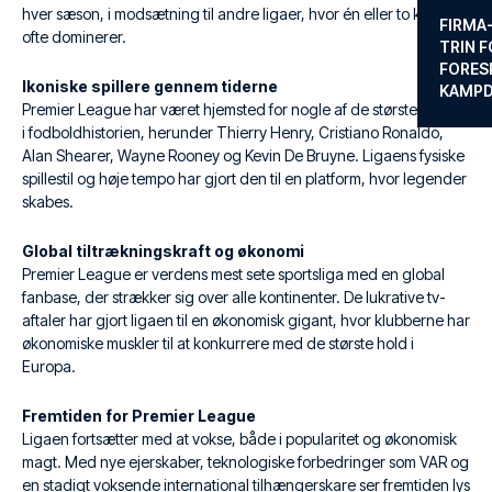
hver sæson, i modsætning til andre ligaer, hvor én eller to klubber
FIRMA
ofte dominerer.
TRIN F
FORES
Ikoniske spillere gennem tiderne
KAMP
Premier League har været hjemsted for nogle af de største spillere
i fodboldhistorien, herunder Thierry Henry, Cristiano Ronaldo,
Alan Shearer, Wayne Rooney og Kevin De Bruyne. Ligaens fysiske
spillestil og høje tempo har gjort den til en platform, hvor legender
skabes.
Global tiltrækningskraft og økonomi
Premier League er verdens mest sete sportsliga med en global
fanbase, der strækker sig over alle kontinenter. De lukrative tv-
aftaler har gjort ligaen til en økonomisk gigant, hvor klubberne har
økonomiske muskler til at konkurrere med de største hold i
Europa.
Fremtiden for Premier League
Ligaen fortsætter med at vokse, både i popularitet og økonomisk
magt. Med nye ejerskaber, teknologiske forbedringer som VAR og
en stadigt voksende international tilhængerskare ser fremtiden lys