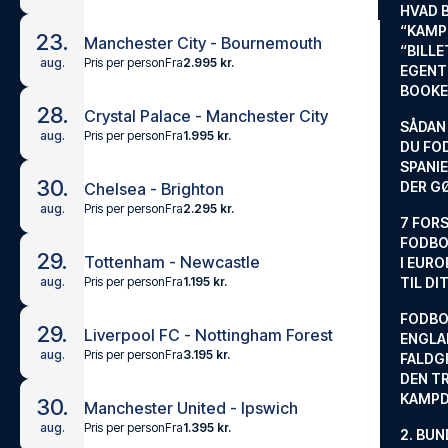
HVAD 
“KAMP
23.
Manchester City - Bournemouth
“BILL
Pris per person
Fra
2.995 kr.
aug.
EGENTL
BOOKE
28.
Crystal Palace - Manchester City
SÅDAN
Pris per person
Fra
1.995 kr.
aug.
DU FO
SPANIE
30.
DER G
Chelsea - Brighton
Pris per person
Fra
2.295 kr.
aug.
7 FORS
FODBO
29.
Tottenham - Newcastle
I EURO
Pris per person
Fra
1.195 kr.
aug.
TIL DI
FODBO
29.
Liverpool FC - Nottingham Forest
ENGLA
Pris per person
Fra
3.195 kr.
aug.
FALDG
DEN TR
KAMP
30.
Manchester United - Ipswich
Pris per person
Fra
1.395 kr.
aug.
2. BUN