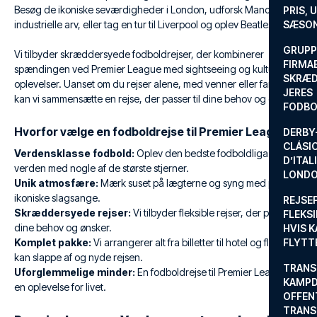
Besøg de ikoniske seværdigheder i London, udforsk Manchesters
PRIS, 
industrielle arv, eller tag en tur til Liverpool og oplev Beatles-byen.
SÆSON
GRUPP
Vi tilbyder skræddersyede fodboldrejser, der kombinerer
FIRMA
spændingen ved Premier League med sightseeing og kulturelle
SKRÆD
oplevelser. Uanset om du rejser alene, med venner eller familie,
JERES
kan vi sammensætte en rejse, der passer til dine behov og ønsker.
FODBO
Hvorfor vælge en fodboldrejse til Premier League?
DERBY-
CLÁSI
Verdensklasse fodbold:
Oplev den bedste fodboldliga i
D’ITAL
verden med nogle af de største stjerner.
LONDO
Unik atmosfære:
Mærk suset på lægterne og syng med på de
ikoniske slagsange.
REJSE
Skræddersyede rejser:
Vi tilbyder fleksible rejser, der passer til
FLEKSI
dine behov og ønsker.
HVIS 
Komplet pakke:
Vi arrangerer alt fra billetter til hotel og fly, så du
FLYTT
kan slappe af og nyde rejsen.
TRANS
Uforglemmelige minder:
En fodboldrejse til Premier League er
KAMPD
en oplevelse for livet.
OFFEN
TRANS