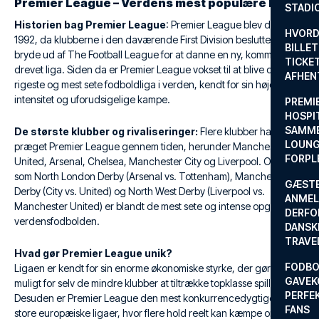
Premier League – Verdens mest populære liga
STADI
Historien bag Premier League
: Premier League blev dannet i
HVORD
1992, da klubberne i den daværende First Division besluttede at
BILLET
bryde ud af The Football League for at danne en ny, kommercielt
TICKET
drevet liga. Siden da er Premier League vokset til at blive den
AFHEN
rigeste og mest sete fodboldliga i verden, kendt for sin høje
intensitet og uforudsigelige kampe.
PREMI
HOSPIT
SAMME
De største klubber og rivaliseringer:
Flere klubber har
LOUNG
præget Premier League gennem tiden, herunder Manchester
FORPL
United, Arsenal, Chelsea, Manchester City og Liverpool. Opgør
som North London Derby (Arsenal vs. Tottenham), Manchester
GÆST
Derby (City vs. United) og North West Derby (Liverpool vs.
ANMEL
Manchester United) er blandt de mest sete og intense opgør i
DERFO
verdensfodbolden.
DANSK
TRAVE
Hvad gør Premier League unik?
FODBO
Ligaen er kendt for sin enorme økonomiske styrke, der gør det
GAVEK
muligt for selv de mindre klubber at tiltrække topklasse spillere.
PERFEK
Desuden er Premier League den mest konkurrencedygtige af de
FANS
store europæiske ligaer, hvor flere hold reelt kan kæmpe om titlen