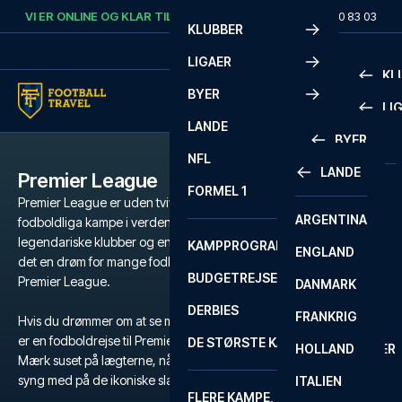
Skip to content
VI ER ONLINE OG KLAR TIL AT HJÆLPE DIG.
RING
+45 72 10 83 03
KLUBBER
LIGAER
KL
BYER
LI
PREMIE
LANDE
BYER
LA LIG
PREMIE
NFL
LANDE
Premier League
BARCELONA
SERIE A
LA LIG
FORMEL 1
Premier League er uden tvivl de mest populære og intense
ARGENTINA
LISSABON
BUNDES
SERIE A
fodboldliga kampe i verden. Med et væld af verdensstjerner,
legendariske klubber og en atmosfære der er svær at matche, er
KAMPPROGRAM
ENGLAND
LIVERPOOL
EREDIV
CHAMP
det en drøm for mange fodboldfans at få fingrene i billetter til
BUDGETREJSER
Premier League.
DANMARK
LONDON
CHAMP
1 BUND
DERBIES
FRANKRIG
MADRID
LIGUE 1
2 BUND
Hvis du drømmer om at se magien udfolde sig på grønsværen, så
er en fodboldrejse til Premier League den ultimative oplevelse.
DE STØRSTE KAMPE
HOLLAND
MANCHESTER
PRIMEI
CHAMP
Mærk suset på lægterne, når dit favorithold kæmper for sejren, og
syng med på de ikoniske slagsange, der runger gennem stadion.
ITALIEN
MILANO
SCOTT
LIGUE 1
FLERE KAMPE, ÉN TUR
PREMI