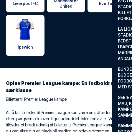
Manchester
BEGYND
Liverpool FC
Everton
United
STADI
BILLE
FORKL
LA LIG
STADI
BEDST
I BARC
Ipswich
MADRI
ANDAL
BUNDE
BUDGET
FODBO
Oplev Premier League kampe: En fodboldrejse i
MED S
særklasse
SERIE 
Billetter til Premier League kampe
MAD, 
KAMPO
At få fat i billetter til Premier League kan være en udfordring, da
SAMME
efterspørgslen ofte overstiger udbuddet. Men fortvivl ej! Vi
tilbyder et bredt udvalg af billetter til Premier League-kampe, så
SAMME
du kan sikre dig en plads på stadion og opleve drømmen.
FODBO