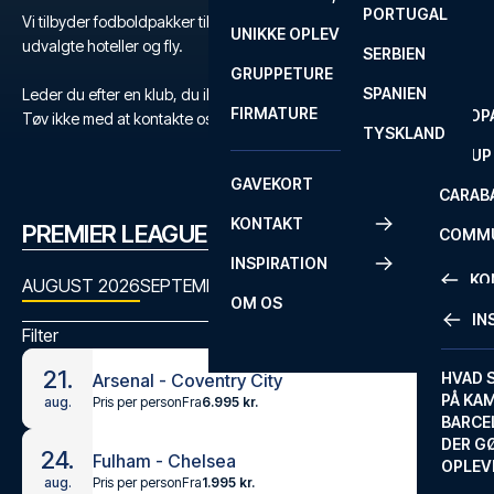
PORTUGAL
ROM
PRIMEI
Vi tilbyder fodboldpakker til Premier League med billetter,
UNIKKE OPLEVELSER
ANDRE
udvalgte hoteller og fly.
SERBIEN
SEVILLA
SCOTT
GRUPPETURE
PREMI
SPANIEN
Leder du efter en klub, du ikke kan finde?
FIRMATURE
EUROP
Tøv ikke med at kontakte os
her
eller på
+45 72 10 83 03
.
TYSKLAND
FA CUP
GAVEKORT
CARAB
KONTAKT
PREMIER LEAGUE KAMPPROGRAM
COMMU
INSPIRATION
CONFE
KO
AUGUST 2026
SEPTEMBER 2026
OKTOBER 2026
NOVEMBER
OM OS
IN
Filter
KONTA
21.
FAQ
HVAD 
Arsenal - Coventry City
PÅ KA
Pris per person
Fra
6.995 kr.
aug.
BILLET
BARCE
GARAN
DER G
24.
Fulham - Chelsea
OPLEV
ETA-A
Pris per person
Fra
1.995 kr.
aug.