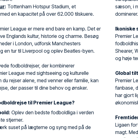
ur
:
Tottenham Hotspur Stadium, et
sæson, i m
med en kapacitet på over 62.000 tilskuere.
dominerer
remier League er mere end bare en kamp. Det er
Ikoniske 
ve Englands kultur, historie og charme. Besøg
Premier Le
heder i London, udforsk Manchesters
fodboldhis
 tag en tur til Liverpool og oplev Beatles-byen.
Shearer, W
og høje te
yede fodboldrejser, der kombinerer
er League med sightseeing og kulturelle
Global ti
 du rejser alene, med venner eller familie, kan
Premier Le
se, der passer til dine behov og ønsker.
fanbase, d
har gjort 
odboldrejse til Premier League?
økonomiske
old:
Oplev den bedste fodboldliga i verden
Fremtide
e stjerner.
Ligaen for
rk suset på lægterne og syng med på de
magt. Med