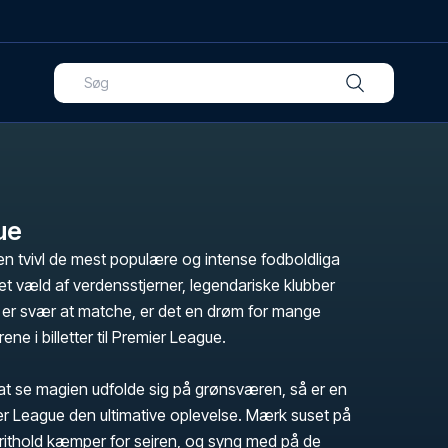
ue
n tvivl de mest populære og intense fodboldliga
t væld af verdensstjerner, legendariske klubber
er svær at matche, er det en drøm for mange
ene i billetter til Premier League.
t se magien udfolde sig på grønsværen, så er en
ier League den ultimative oplevelse. Mærk suset på
orithold kæmper for sejren, og syng med på de