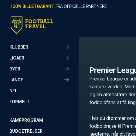
Skip to content
100% BILLETGARANTI
FRA OFFICIELLE PARTNERE
KLUBBER
LIGAER
Premier Leag
BYER
Premier League er ude
LANDE
kampe i verden. Med e
NFL
og en atmosfære der 
FORMEL 1
fodboldfans at få fingr
Hvis du drømmer om a
KAMPPROGRAM
fodboldrejse til Prem
BUDGETREJSER
lægterne, når dit fav