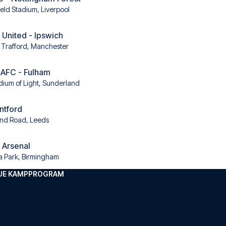
ield Stadium, Liverpool
United - Ipswich
 Trafford, Manchester
 AFC - Fulham
dium of Light, Sunderland
ntford
and Road, Leeds
- Arsenal
la Park, Birmingham
GUE KAMPPROGRAM