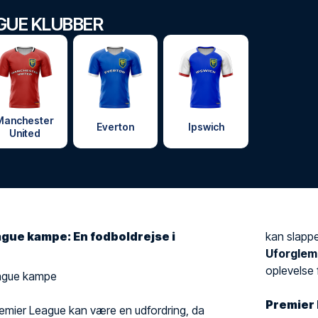
GUE KLUBBER
Manchester
Everton
Ipswich
United
gue kampe: En fodboldrejse i
kan slappe
Uforglem
oplevelse f
League kampe
Premier 
il Premier League kan være en udfordring, da