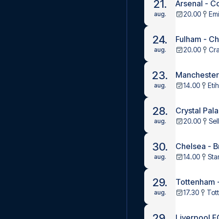
21.
Arsenal - C
20.00
Emi
aug.
24.
Fulham - C
20.00
Cr
aug.
23.
Manchester
14.00
Eti
aug.
28.
Crystal Pal
20.00
Sel
aug.
30.
Chelsea - B
14.00
Sta
aug.
29.
Tottenham 
17.30
Tot
aug.
29.
Liverpool F