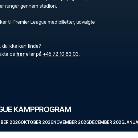
der runger gennem stadion.
ker til Premier League med billetter, udvalgte
, du ikke kan finde?
akte os
her
eller på
+45 72 10 83 03
.
AGUE KAMPPROGRAM
BER 2026
OKTOBER 2026
NOVEMBER 2026
DECEMBER 2026
JANUA