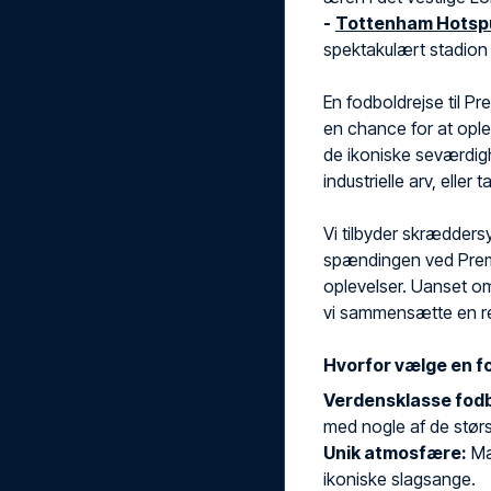
-
Tottenham Hotsp
spektakulært stadion 
En fodboldrejse til P
en chance for at ople
de ikoniske seværdig
industrielle arv, eller
Vi tilbyder skrædders
spændingen ved Premi
oplevelser. Uanset om
vi sammensætte en rej
Hvorfor vælge en f
Verdensklasse fodb
med nogle af de størst
Unik atmosfære:
Mæ
ikoniske slagsange.