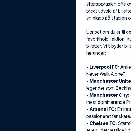
efterspørgslen ofte ov
bredt udvalg af billet
en plads på stadion 
Uanset om du er til de
favorithold i aktion, 
billetter. Vi tilbyder b
herunder:
-
Liverpool FC:
Anfie
Never Walk Alone".
-
Manchester Unit
legender som Beckham
-
Manchester City
:
mest dominerende Pr
-
Arsenal FC
:
Emirat
passioneret fanskare
-
Chelsea FC
:
Stamfo
æren i det vestlige L