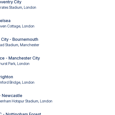
oventry City
rates Stadium, London
helsea
aven Cottage, London
 City - Bournemouth
had Stadium, Manchester
ace - Manchester City
hurst Park, London
righton
mford Bridge, London
- Newcastle
tenham Hotspur Stadium, London
C - Nottingham Forest