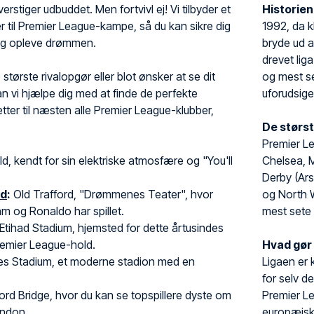
erstiger udbuddet. Men fortvivl ej! Vi tilbyder et
Historie
ter til Premier League-kampe, så du kan sikre dig
1992, da k
og opleve drømmen.
bryde ud a
drevet lig
 største rivalopgør eller blot ønsker at se dit
og mest se
kan vi hjælpe dig med at finde de perfekte
uforudsige
illetter til næsten alle Premier League-klubber,
De størst
Premier L
ld, kendt for sin elektriske atmosfære og "You'll
Chelsea, 
Derby (Ars
ed
:
Old Trafford, "Drømmenes Teater", hvor
og North W
 og Ronaldo har spillet.
mest sete
Etihad Stadium, hjemsted for dette årtusindes
emier League-hold.
Hvad gør
es Stadium, et moderne stadion med en
Ligaen er 
.
for selv d
rd Bridge, hvor du kan se topspillere dyste om
Premier L
ondon.
europæiske