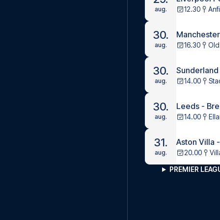
12.30
Anf
aug.
30.
Manchester 
16.30
Old
aug.
30.
Sunderland
14.00
Sta
aug.
30.
Leeds - Bre
14.00
Ell
aug.
31.
Aston Villa 
20.00
Vil
aug.
PREMIER LEA