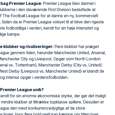
n bag Premier League
: Premier League blev dannet i
lubberne i den daværende First Division besluttede at
f The Football League for at danne en ny, kommercielt
a. Siden da er Premier League vokset til at blive den rigeste
te fodboldliga i verden, kendt for sin høje intensitet og
lige kampe.
e klubber og rivaliseringer:
Flere klubber har præget
eague gennem tiden, herunder Manchester United, Arsenal,
Manchester City og Liverpool. Opgør som North London
enal vs. Tottenham), Manchester Derby (City vs. United)
est Derby (Liverpool vs. Manchester United) er blandt de
 og intense opgør i verdensfodbolden.
 Premier League unik?
kendt for sin enorme økonomiske styrke, der gør det muligt
e mindre klubber at tiltrække topklasse spillere. Desuden er
eague den mest konkurrencedygtige af de store
 ligaer, hvor flere hold reelt kan kæmpe om titlen hver