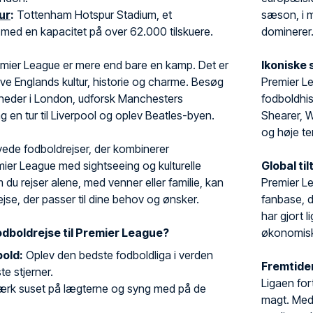
ur
:
Tottenham Hotspur Stadium, et
sæson, i m
med en kapacitet på over 62.000 tilskuere.
dominerer
remier League er mere end bare en kamp. Det er
Ikoniske 
ve Englands kultur, historie og charme. Besøg
Premier Le
heder i London, udforsk Manchesters
fodboldhis
 tag en tur til Liverpool og oplev Beatles-byen.
Shearer, W
og høje te
yede fodboldrejser, der kombinerer
er League med sightseeing og kulturelle
Global ti
 du rejser alene, med venner eller familie, kan
Premier Le
se, der passer til dine behov og ønsker.
fanbase, d
har gjort 
odboldrejse til Premier League?
økonomiske
old:
Oplev den bedste fodboldliga i verden
Fremtide
e stjerner.
Ligaen for
rk suset på lægterne og syng med på de
magt. Med