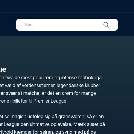
ue
n tvivl de mest populære og intense fodboldliga
t væld af verdensstjerner, legendariske klubber
er svær at matche, er det en drøm for mange
ene i billetter til Premier League.
t se magien udfolde sig på grønsværen, så er en
ier League den ultimative oplevelse. Mærk suset på
orithold kæmper for sejren, og syng med på de