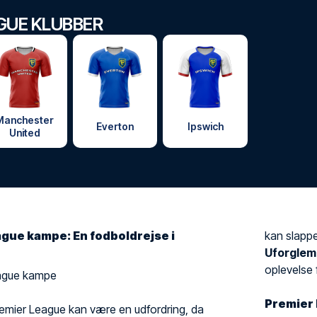
GUE KLUBBER
Manchester
Everton
Ipswich
United
gue kampe: En fodboldrejse i
kan slappe
Uforglem
oplevelse f
League kampe
Premier 
il Premier League kan være en udfordring, da