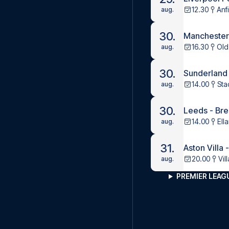
12.30
Anf
aug.
30.
Manchester 
16.30
Old
aug.
30.
Sunderland
14.00
Sta
aug.
30.
Leeds - Bre
14.00
Ell
aug.
31.
Aston Villa 
20.00
Vil
aug.
PREMIER LEA