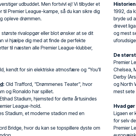
erstiger udbuddet. Men fortvivl ej! Vi tilbyder et
Historie
ter til Premier League-kampe, så du kan sikre dig
1992, da k
og opleve drømmen.
bryde ud a
drevet lig
 største rivalopgør eller blot ønsker at se dit
og mest se
kan vi hjælpe dig med at finde de perfekte
uforudsige
illetter til næsten alle Premier League-klubber,
De størst
Premier L
ld, kendt for sin elektriske atmosfære og "You'll
Chelsea, 
Derby (Ars
ed
:
Old Trafford, "Drømmenes Teater", hvor
og North W
 og Ronaldo har spillet.
mest sete
Etihad Stadium, hjemsted for dette årtusindes
emier League-hold.
Hvad gør
es Stadium, et moderne stadion med en
Ligaen er 
.
for selv d
rd Bridge, hvor du kan se topspillere dyste om
Premier L
ondon.
europæiske