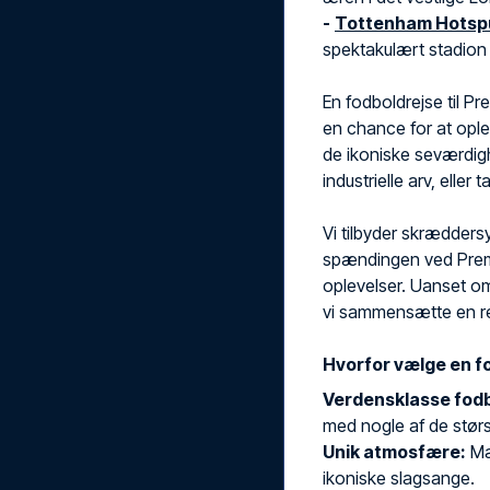
-
Tottenham Hotsp
spektakulært stadion 
En fodboldrejse til P
en chance for at ople
de ikoniske seværdig
industrielle arv, eller
Vi tilbyder skrædders
spændingen ved Premi
oplevelser. Uanset om
vi sammensætte en rej
Hvorfor vælge en f
Verdensklasse fodb
med nogle af de størst
Unik atmosfære:
Mæ
ikoniske slagsange.