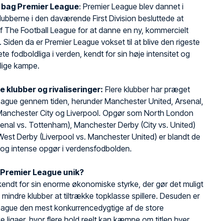
n bag Premier League
: Premier League blev dannet i
lubberne i den daværende First Division besluttede at
f The Football League for at danne en ny, kommercielt
a. Siden da er Premier League vokset til at blive den rigeste
te fodboldliga i verden, kendt for sin høje intensitet og
lige kampe.
e klubber og rivaliseringer:
Flere klubber har præget
eague gennem tiden, herunder Manchester United, Arsenal,
Manchester City og Liverpool. Opgør som North London
enal vs. Tottenham), Manchester Derby (City vs. United)
est Derby (Liverpool vs. Manchester United) er blandt de
 og intense opgør i verdensfodbolden.
 Premier League unik?
kendt for sin enorme økonomiske styrke, der gør det muligt
e mindre klubber at tiltrække topklasse spillere. Desuden er
eague den mest konkurrencedygtige af de store
 ligaer, hvor flere hold reelt kan kæmpe om titlen hver