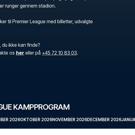
der runger gennem stadion.
ker til Premier League med billetter, udvalgte
, du ikke kan finde?
akte os
her
eller på
+45 72 10 83 03
.
AGUE KAMPPROGRAM
BER 2026
OKTOBER 2026
NOVEMBER 2026
DECEMBER 2026
JANUA