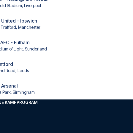
ield Stadium, Liverpool
United - Ipswich
 Trafford, Manchester
 AFC - Fulham
dium of Light, Sunderland
ntford
and Road, Leeds
- Arsenal
la Park, Birmingham
GUE KAMPPROGRAM