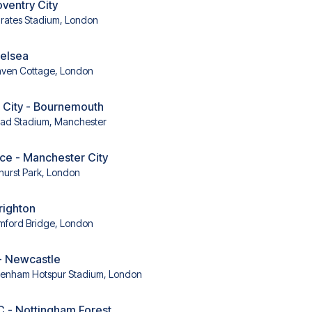
oventry City
rates Stadium, London
helsea
aven Cottage, London
 City - Bournemouth
had Stadium, Manchester
ace - Manchester City
hurst Park, London
righton
mford Bridge, London
- Newcastle
tenham Hotspur Stadium, London
C - Nottingham Forest