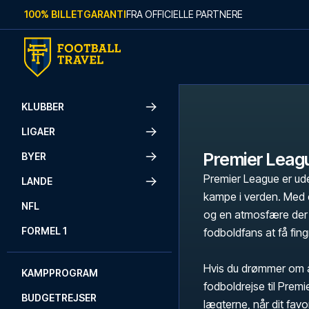
Skip to content
100% BILLETGARANTI
FRA OFFICIELLE PARTNERE
KLUBBER
LIGAER
Premier Leag
BYER
Premier League er ude
LANDE
kampe i verden. Med e
NFL
og en atmosfære der 
FORMEL 1
fodboldfans at få fingr
Hvis du drømmer om a
KAMPPROGRAM
fodboldrejse til Prem
BUDGETREJSER
lægterne, når dit fav