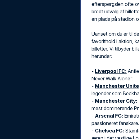
efterspørgslen ofte ov
bredt udvalg af billet
en plads på stadion 
Uanset om du er til de
favorithold i aktion, 
billetter. Vi tilbyder b
herunder:
-
Liverpool FC:
Anfie
Never Walk Alone".
-
Manchester Unit
legender som Beckham
-
Manchester City
:
mest dominerende Pr
-
Arsenal FC
:
Emirat
passioneret fanskare
-
Chelsea FC
:
Stamfo
æren i det vestlige L