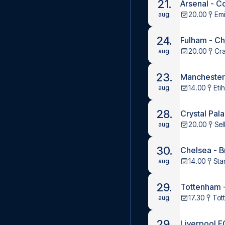
21.
Arsenal - C
20.00
Emi
aug.
24.
Fulham - C
20.00
Cr
aug.
23.
Manchester
14.00
Eti
aug.
28.
Crystal Pal
20.00
Sel
aug.
30.
Chelsea - B
14.00
Sta
aug.
29.
Tottenham 
17.30
Tot
aug.
29.
Liverpool F