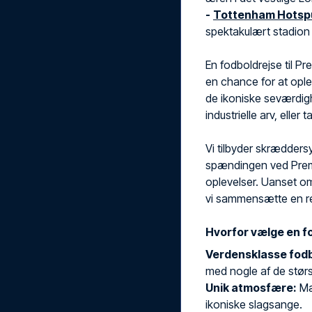
-
Tottenham Hotsp
spektakulært stadion 
En fodboldrejse til P
en chance for at ople
de ikoniske seværdig
industrielle arv, eller
Vi tilbyder skrædders
spændingen ved Premi
oplevelser. Uanset om
vi sammensætte en rej
Hvorfor vælge en f
Verdensklasse fodb
med nogle af de størst
Unik atmosfære:
Mæ
ikoniske slagsange.