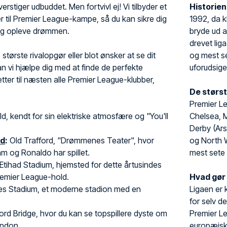
erstiger udbuddet. Men fortvivl ej! Vi tilbyder et
Historie
ter til Premier League-kampe, så du kan sikre dig
1992, da k
og opleve drømmen.
bryde ud a
drevet lig
 største rivalopgør eller blot ønsker at se dit
og mest se
kan vi hjælpe dig med at finde de perfekte
uforudsige
illetter til næsten alle Premier League-klubber,
De størst
Premier L
ld, kendt for sin elektriske atmosfære og "You'll
Chelsea, 
Derby (Ars
ed
:
Old Trafford, "Drømmenes Teater", hvor
og North W
 og Ronaldo har spillet.
mest sete
Etihad Stadium, hjemsted for dette årtusindes
emier League-hold.
Hvad gør
es Stadium, et moderne stadion med en
Ligaen er 
.
for selv d
rd Bridge, hvor du kan se topspillere dyste om
Premier L
ondon.
europæiske