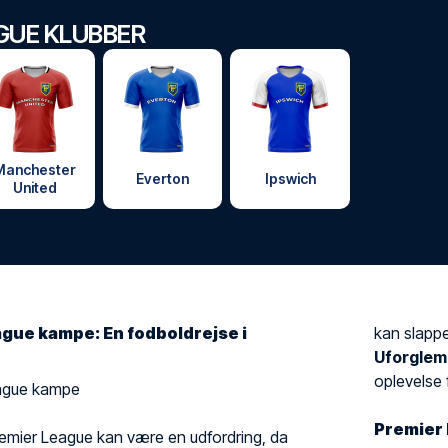
GUE KLUBBER
Manchester
Everton
Ipswich
United
gue kampe: En fodboldrejse i
kan slappe
Uforglem
oplevelse f
League kampe
Premier 
il Premier League kan være en udfordring, da