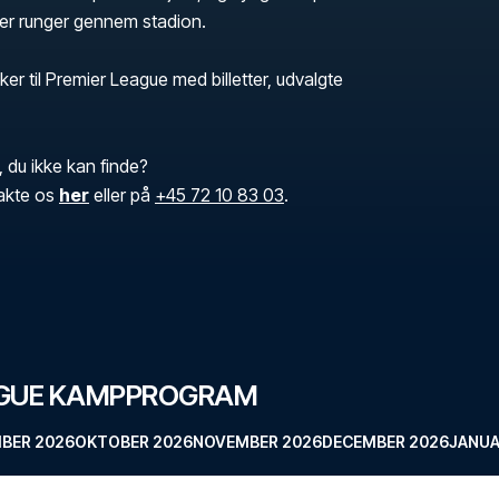
der runger gennem stadion.
ker til Premier League med billetter, udvalgte
, du ikke kan finde?
akte os
her
eller på
+45 72 10 83 03
.
AGUE KAMPPROGRAM
BER 2026
OKTOBER 2026
NOVEMBER 2026
DECEMBER 2026
JANUA