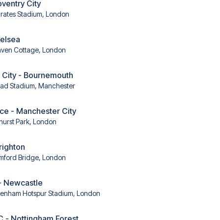
oventry City
rates Stadium, London
helsea
aven Cottage, London
 City - Bournemouth
had Stadium, Manchester
ace - Manchester City
hurst Park, London
righton
mford Bridge, London
- Newcastle
tenham Hotspur Stadium, London
C - Nottingham Forest