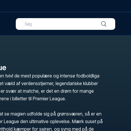
ue
n tvivl de mest populære og intense fodboldliga
t væld af verdensstjerner, legendariske klubber
er svær at matche, er det en drøm for mange
ene i billetter til Premier League.
t se magien udfolde sig på grønsværen, så er en
ier League den ultimative oplevelse. Mærk suset på
orithold kæmper for sejren, og syng med på de