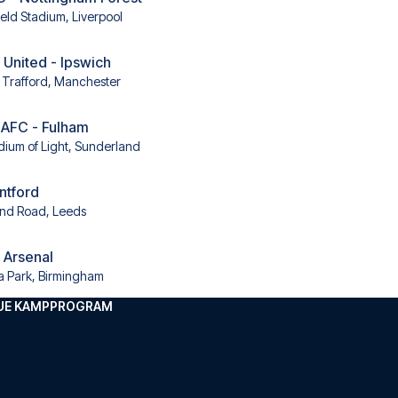
ield Stadium, Liverpool
United - Ipswich
 Trafford, Manchester
 AFC - Fulham
dium of Light, Sunderland
ntford
and Road, Leeds
- Arsenal
la Park, Birmingham
GUE KAMPPROGRAM