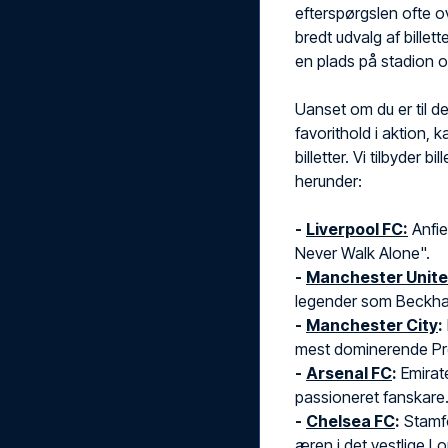
efterspørgslen ofte ov
bredt udvalg af billet
en plads på stadion 
Uanset om du er til de
favorithold i aktion, 
billetter. Vi tilbyder b
herunder:
-
Liverpool FC:
Anfie
Never Walk Alone".
-
Manchester Unit
legender som Beckham
-
Manchester City
:
mest dominerende Pr
-
Arsenal FC
:
Emirat
passioneret fanskare
-
Chelsea FC
:
Stamfo
æren i det vestlige L