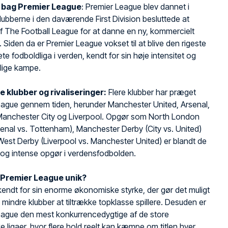
n bag Premier League
: Premier League blev dannet i
lubberne i den daværende First Division besluttede at
f The Football League for at danne en ny, kommercielt
a. Siden da er Premier League vokset til at blive den rigeste
te fodboldliga i verden, kendt for sin høje intensitet og
lige kampe.
e klubber og rivaliseringer:
Flere klubber har præget
eague gennem tiden, herunder Manchester United, Arsenal,
Manchester City og Liverpool. Opgør som North London
enal vs. Tottenham), Manchester Derby (City vs. United)
est Derby (Liverpool vs. Manchester United) er blandt de
 og intense opgør i verdensfodbolden.
 Premier League unik?
kendt for sin enorme økonomiske styrke, der gør det muligt
e mindre klubber at tiltrække topklasse spillere. Desuden er
eague den mest konkurrencedygtige af de store
 ligaer, hvor flere hold reelt kan kæmpe om titlen hver