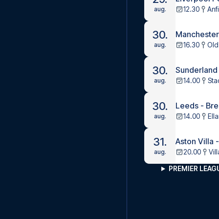
12.30
Anf
aug.
30.
Manchester 
16.30
Old
aug.
30.
Sunderland
14.00
Sta
aug.
30.
Leeds - Bre
14.00
Ell
aug.
31.
Aston Villa 
20.00
Vil
aug.
PREMIER LEA