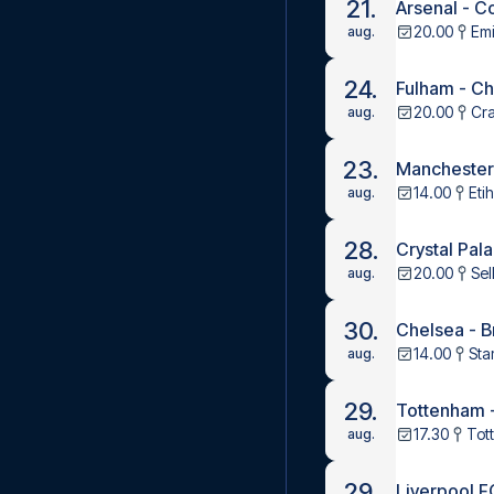
21.
Arsenal - C
20.00
Emi
aug.
24.
Fulham - C
20.00
Cr
aug.
23.
Manchester
14.00
Eti
aug.
28.
Crystal Pal
20.00
Sel
aug.
30.
Chelsea - B
14.00
Sta
aug.
29.
Tottenham 
17.30
Tot
aug.
29.
Liverpool F