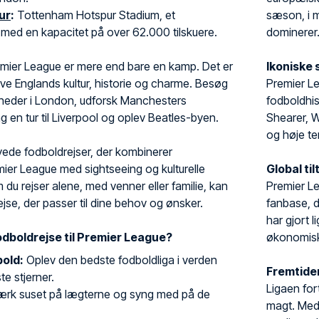
ur
:
Tottenham Hotspur Stadium, et
sæson, i m
med en kapacitet på over 62.000 tilskuere.
dominerer
remier League er mere end bare en kamp. Det er
Ikoniske 
ve Englands kultur, historie og charme. Besøg
Premier Le
heder i London, udforsk Manchesters
fodboldhis
 tag en tur til Liverpool og oplev Beatles-byen.
Shearer, W
og høje te
yede fodboldrejser, der kombinerer
er League med sightseeing og kulturelle
Global ti
 du rejser alene, med venner eller familie, kan
Premier Le
se, der passer til dine behov og ønsker.
fanbase, d
har gjort 
odboldrejse til Premier League?
økonomiske
old:
Oplev den bedste fodboldliga i verden
Fremtide
e stjerner.
Ligaen for
rk suset på lægterne og syng med på de
magt. Med