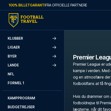
Skip to content
100% BILLETGARANTI
FRA OFFICIELLE PARTNERE
KLUBBER
LIGAER
Premier Leag
BYER
Premier League er ude
LANDE
kampe i verden. Med e
NFL
og en atmosfære der 
FORMEL 1
fodboldfans at få fingr
Hvis du drømmer om a
KAMPPROGRAM
fodboldrejse til Prem
BUDGETREJSER
lægterne, når dit fav