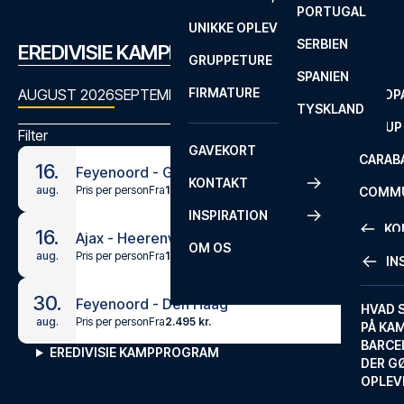
PORTUGAL
ROM
PRIMEI
UNIKKE OPLEVELSER
ANDRE
SERBIEN
SEVILLA
SCOTT
EREDIVISIE KAMPPROGRAM
GRUPPETURE
PREMI
SPANIEN
FIRMATURE
AUGUST 2026
SEPTEMBER 2026
OKTOBER 2026
NOVEMBER
EUROP
TYSKLAND
FA CUP
Filter
GAVEKORT
CARAB
16.
Feyenoord - Go Ahead Eagles
KONTAKT
Pris per person
Fra
1.895 kr.
aug.
COMMU
INSPIRATION
CONFE
KO
16.
Ajax - Heerenveen
OM OS
Pris per person
Fra
1.295 kr.
aug.
IN
KONTA
30.
Feyenoord - Den Haag
FAQ
HVAD 
Pris per person
Fra
2.495 kr.
aug.
PÅ KA
BILLET
BARCE
EREDIVISIE KAMPPROGRAM
GARAN
DER G
OPLEV
ETA-A