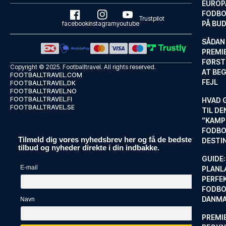
EUROP
FODBO
Trustpilot
PÅ BU
facebook
instagram
youtube
SÅDAN
PREMIE
FØRST
Copyright © 2025.
Footballtravel
. All rights reserved.
AT BEG
FOOTBALLTRAVEL.COM
FEJL
FOOTBALLTRAVEL.DK
FOOTBALLTRAVEL.NO
FOOTBALLTRAVEL.FI
HVAD 
FOOTBALLTRAVEL.SE
TIL DE
”KAMP
FODBO
Tilmeld dig vores nyhedsbrev her og få de bedste
DESTI
tilbud og nyheder direkte i din indbakke.
GUIDE:
E-mail
PLANL
PERFE
FODBO
DANM
Navn
PREMI