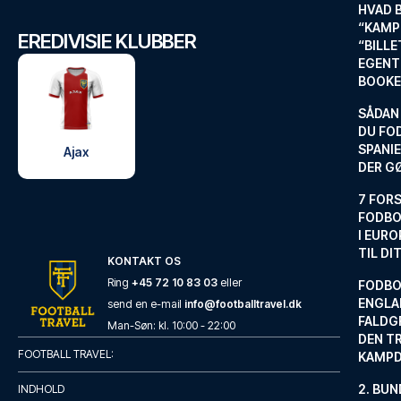
HVAD 
“KAMP
EREDIVISIE KLUBBER
“BILL
EGENTL
BOOKE
SÅDAN
DU FO
SPANIE
Ajax
DER G
7 FORS
FODBO
I EURO
TIL DI
KONTAKT OS
Ring
+45 72 10 83 03
eller
FODBO
ENGLA
send en e-mail
info@footballtravel.dk
FALDG
Man
-
Søn
: kl.
10:00
-
22:00
DEN TR
FOOTBALL TRAVEL:
KAMP
2. BUN
INDHOLD