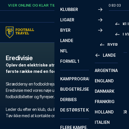
Skip to content
VI ER ONLINE OG KLAR TIL AT HJÆLPE DIG.
RING
+45 72 10 83 03
KLUBBER
LIGAER
KL
BYER
LI
PREMIE
LANDE
BYER
LA LIG
PREMIE
NFL
LANDE
Eredivisie
BARCELONA
SERIE A
LA LIG
FORMEL 1
Oplev den elektriske atmosfære i europæisk fodbold på
ARGENTINA
LISSABON
BUNDES
SERIE A
første række med en fodboldrejse til Eredivisie kampe.
KAMPPROGRAM
ENGLAND
LIVERPOOL
EREDIV
CHAMP
Skræddersy en fodboldrejse efter dine behov til en kamp i
BUDGETREJSER
Eredivisie med vores nøje udvalgte hoteller, officielle
DANMARK
LONDON
CHAMP
1 BUND
fodboldbilletter og flyrejser.
DERBIES
FRANKRIG
MADRID
LIGUE 1
2 BUND
Leder du efter en klub, du ikke kan finde?
DE STØRSTE KAMPE
HOLLAND
MANCHESTER
PRIMEI
CHAMP
Tøv ikke med at kontakte os
her
eller på
+45 72 10 83 03
.
ITALIEN
MILANO
SCOTT
LIGUE 1
FLERE KAMPE, ÉN TUR
PREMI