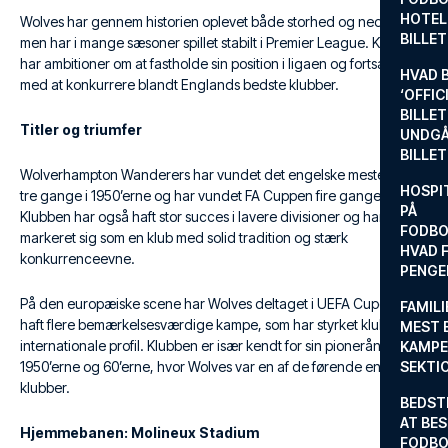
HOTEL
Wolves har gennem historien oplevet både storhed og nedture,
BILLE
men har i mange sæsoner spillet stabilt i Premier League. Klubben
har ambitioner om at fastholde sin position i ligaen og fortsætte
HVAD 
med at konkurrere blandt Englands bedste klubber.
‘OFFIC
BILLET
Titler og triumfer
UNDGÅ
BILLE
Wolverhampton Wanderers har vundet det engelske mesterskab
HOSPIT
tre gange i 1950’erne og har vundet FA Cuppen fire gange.
PÅ
Klubben har også haft stor succes i lavere divisioner og har
FODBO
markeret sig som en klub med solid tradition og stærk
HVAD F
konkurrenceevne.
PENGE
På den europæiske scene har Wolves deltaget i UEFA Cupen og
FAMILI
haft flere bemærkelsesværdige kampe, som har styrket klubbens
MEST 
internationale profil. Klubben er især kendt for sin pionerånd i
KAMPE
1950’erne og 60’erne, hvor Wolves var en af de førende engelske
SEKTI
klubber.
BEDST
AT BES
Hjemmebanen: Molineux Stadium
FODBO