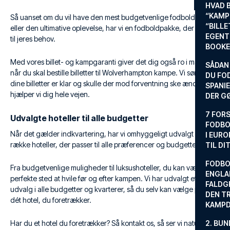
HVAD 
“KAMP
Så uanset om du vil have den mest budgetvenlige fodboldrejse
“BILL
eller den ultimative oplevelse, har vi en fodboldpakke, der passer
EGENTL
til jeres behov.
BOOKE
Med vores billet- og kampgaranti giver det dig også ro i maven
SÅDAN
når du skal bestille billetter til Wolverhampton kampe. Vi sørger for
DU FO
dine billetter er klar og skulle der mod forventning ske ændringer
SPANIE
hjælper vi dig hele vejen.
DER G
7 FORS
Udvalgte hoteller til alle budgetter
FODBO
Når det gælder indkvartering, har vi omhyggeligt udvalgt en
I EURO
række hoteller, der passer til alle præferencer og budgetter.
TIL DI
FODBO
Fra budgetvenlige muligheder til luksushoteller, du kan vælge det
ENGLA
perfekte sted at hvile før og efter kampen. Vi har udvalgt et stort
FALDG
udvalg i alle budgetter og kvarterer, så du selv kan vælge præcis
DEN TR
dét hotel, du foretrækker.
KAMP
Har du et hotel du foretrækker? Så kontakt os, så ser vi naturligvis,
2. BUN