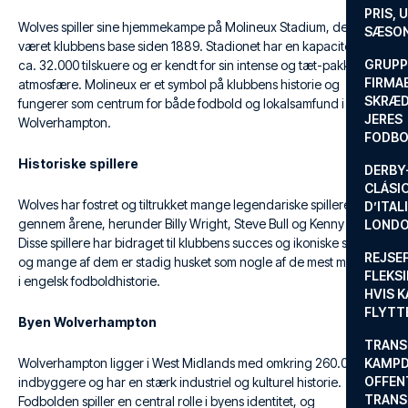
PRIS, 
Wolves spiller sine hjemmekampe på Molineux Stadium, der har
SÆSON
været klubbens base siden 1889. Stadionet har en kapacitet på
GRUPP
ca. 32.000 tilskuere og er kendt for sin intense og tæt-pakkede
FIRMA
atmosfære. Molineux er et symbol på klubbens historie og
SKRÆD
fungerer som centrum for både fodbold og lokalsamfund i
JERES
Wolverhampton.
FODBO
Historiske spillere
DERBY-
CLÁSI
Wolves har fostret og tiltrukket mange legendariske spillere
D’ITAL
gennem årene, herunder Billy Wright, Steve Bull og Kenny Hibbitt.
LONDO
Disse spillere har bidraget til klubbens succes og ikoniske status,
REJSE
og mange af dem er stadig husket som nogle af de mest markante
FLEKSI
i engelsk fodboldhistorie.
HVIS 
FLYTT
Byen Wolverhampton
TRANS
Wolverhampton ligger i West Midlands med omkring 260.000
KAMPD
OFFEN
indbyggere og har en stærk industriel og kulturel historie.
TRANS
Fodbolden spiller en central rolle i byens identitet, og