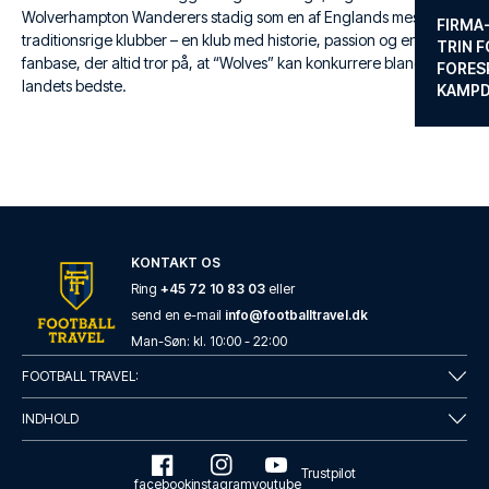
Wolverhampton Wanderers stadig som en af Englands mest
FIRMA
traditionsrige klubber – en klub med historie, passion og en
TRIN F
fanbase, der altid tror på, at “Wolves” kan konkurrere blandt
FORES
landets bedste.
KAMP
KONTAKT OS
Ring
+45 72 10 83 03
eller
send en e-mail
info@footballtravel.dk
Man
-
Søn
: kl.
10:00
-
22:00
FOOTBALL TRAVEL:
INDHOLD
Trustpilot
facebook
instagram
youtube