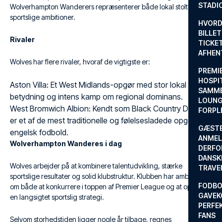
STADI
Wolverhampton Wanderers repræsenterer både lokal stolthed og
sportslige ambitioner.
HVORD
BILLET
Rivaler
TICKET
AFHEN
Wolves har flere rivaler, hvoraf de vigtigste er:
PREMI
HOSPIT
Aston Villa: Et West Midlands-opgør med stor lokal
SAMME
betydning og intens kamp om regional dominans.
LOUNG
West Bromwich Albion: Kendt som Black Country Derby,
FORPL
er et af de mest traditionelle og følelsesladede opgør i
GÆST
engelsk fodbold.
ANMEL
Wolverhampton Wanderes i dag
DERFO
DANSK
Wolves arbejder på at kombinere talentudvikling, stærke
TRAVE
sportslige resultater og solid klubstruktur. Klubben har ambitioner
FODBO
om både at konkurrere i toppen af Premier League og at opbygge
GAVEK
en langsigtet sportslig strategi.
PERFEK
FANS
Selvom storhedstiden ligger nogle år tilbage, regnes