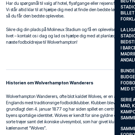
BEGYND
Har du spørgsmål til valg af hotel, flyafgange eller rejsens forløb?
STADI
Vi står altid klar til at hjælpe dig med at finde den bedste løsning,
BILLE
så du får den bedste oplevelse.
FORKL
Sikre dig din plads på Molineux Stadium og få en oplevelse for
LA LIG
livet – kontakt os i dag og lad os hjælpe dig med at planlægge din
STADI
BEDST
næste fodboldrejse til Wolverhampton!
I BARC
MADRI
ANDAL
BUNDE
BUDGET
Historien om Wolverhampton Wanderers
FODBO
MED S
Wolverhampton Wanderers, ofte blot kaldet Wolves, er en af
SERIE 
Englands mest traditionsrige fodboldklubber. Klubben blev
MAD, 
grundlagt den 4. januar 1877 og har siden spillet en central rolle i
KAMPO
byens sportslige identitet. Wolves er kendt for sine gyldne og
SAMME
sorte trøjer samt det ikoniske ulvesymbol, som har givet klubben
kælenavnet “Wolves”.
SAMME
FODBO