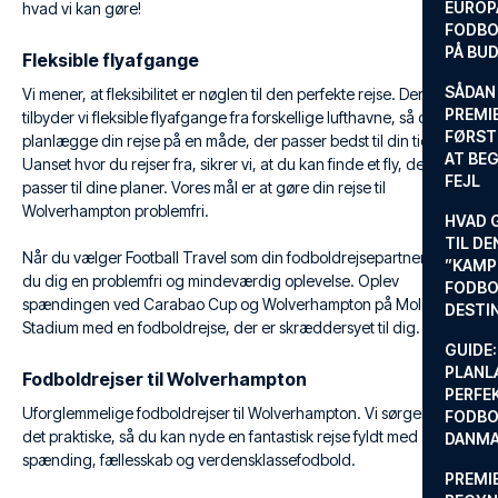
EUROP
hvad vi kan gøre!
FODBO
PÅ BU
Fleksible flyafgange
SÅDAN
Vi mener, at fleksibilitet er nøglen til den perfekte rejse. Derfor
PREMIE
tilbyder vi fleksible flyafgange fra forskellige lufthavne, så du kan
FØRST
planlægge din rejse på en måde, der passer bedst til din tidsplan.
AT BEG
Uanset hvor du rejser fra, sikrer vi, at du kan finde et fly, der
FEJL
passer til dine planer. Vores mål er at gøre din rejse til
Wolverhampton problemfri.
HVAD 
TIL DE
Når du vælger Football Travel som din fodboldrejsepartner, sikrer
”KAMP
du dig en problemfri og mindeværdig oplevelse. Oplev
FODBO
spændingen ved Carabao Cup og Wolverhampton på Molineux
DESTI
Stadium med en fodboldrejse, der er skræddersyet til dig.
GUIDE:
PLANL
Fodboldrejser til Wolverhampton
PERFE
Uforglemmelige fodboldrejser til Wolverhampton. Vi sørger for alt
FODBO
det praktiske, så du kan nyde en fantastisk rejse fyldt med
DANM
spænding, fællesskab og verdensklassefodbold.
PREMI