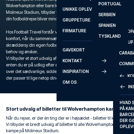
PORTUGAL
ROM
PRIMEI
Wolverhampton eller bare leder efter en unik fodboldoplevelse på
UNIKKE OPLEVELSER
ANDRE
Molineux Stadium, tilbyder vi alt, hvad du behøver for at sikre, at
SERBIEN
SEVILLA
SCOTT
din fodboldrejse bliver mindeværdig.
GRUPPETURE
PREMI
SPANIEN
FIRMATURE
EUROP
Hos Football Travel forstår vi vigtigheden af fleksibilitet og
TYSKLAND
komfort, når du sammensætter din fodboldrejse, og du kan derfor
FA CUP
skræddersy din egen fodboldrejse, så den passer præcis til dine
GAVEKORT
behov og ønsker.
CARAB
Vi tilbyder et stort udvalg af billetter til Wolverhampton, og hvad
KONTAKT
COMMU
enten du er på udkig efter en billig fodboldrejse eller en tur ud
over det sædvanlige, sidder vi klar til at hjælpe dig med den rejse
INSPIRATION
CONFE
KO
der passer til lige netop dine behov.
OM OS
IN
KONTA
FAQ
HVAD 
Stort udvalg af billetter til Wolverhampton kampe
PÅ KA
BILLET
BARCE
Når du rejser, er der én ting der er i højsædet - billetter til kampe.
GARAN
DER G
Vi tilbyder et bredt udvalg af billetter til alle Wolverhampton
OPLEV
ETA-A
kampe på Molineux Stadium.