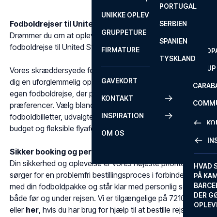
PORTUGAL
ROM
PRIMEI
UNIKKE OPLEVELSER
ANDRE
Fodboldrejser til United States Of America
SERBIEN
SEVILLA
SCOTT
GRUPPETURE
PREMI
Drømmer du om at opleve to kampe på én tur med en
SPANIEN
fodboldrejse til United States Of America?
FIRMATURE
EUROP
TYSKLAND
FA CUP
Vores skræddersyede fodboldrejser er designet til at give
GAVEKORT
dig en uforglemmelig oplevelse. Du sammensætter din
CARAB
egen fodboldrejse, der passer perfekt til netop dine
KONTAKT
COMMU
præferencer. Vælg blandt et bredt udvalg af
INSPIRATION
fodboldbilletter, udvalgte hoteller til enhver smag og
CONFE
KO
budget og fleksible flyafgange, der passer dig bedst.
OM OS
IN
KONTA
Sikker booking og personlig service
Din sikkerhed og oplevelse er vores højeste prioritet. Vi
FAQ
HVAD 
sørger for en problemfri bestillingsproces i forbindelse
PÅ KA
BILLET
BARCE
med din fodboldpakke og står klar med personlig service
GARAN
DER G
både før og under rejsen. Vi er tilgængelige på
72108303
OPLEV
eller
her
, hvis du har brug for hjælp til at bestille rejsen.
ETA-A