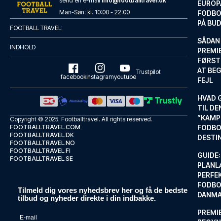
send en e-mail
info@footballtravel.dk
EUROP
Man
-
Søn
: kl.
10:00
-
22:00
FODBO
PÅ BU
FOOTBALL TRAVEL:
SÅDAN
INDHOLD
PREMIE
FØRST
AT BEG
Trustpilot
facebook
instagram
youtube
FEJL
HVAD 
TIL DE
”KAMP
Copyright © 2025.
Footballtravel
. All rights reserved.
FOOTBALLTRAVEL.COM
FODBO
FOOTBALLTRAVEL.DK
DESTI
FOOTBALLTRAVEL.NO
FOOTBALLTRAVEL.FI
GUIDE:
FOOTBALLTRAVEL.SE
PLANL
PERFE
FODBO
Tilmeld dig vores nyhedsbrev her og få de bedste
DANM
tilbud og nyheder direkte i din indbakke.
PREMI
E-mail