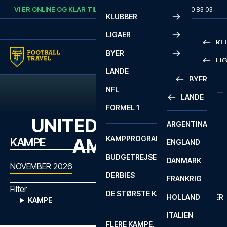
Skip to content
VI ER ONLINE OG KLAR TIL AT HJÆLPE DIG.
RING
+45 72 10 83 03
KLUBBER
LIGAER
KL
BYER
LI
PREMIE
LANDE
BYER
LA LIG
PREMIE
NFL
LANDE
BARCELONA
SERIE A
LA LIG
FORMEL 1
UNITED STATES OF
ARGENTINA
LISSABON
BUNDES
SERIE A
KAMPPROGRAM
AMERICA
KAMPE
ENGLAND
LIVERPOOL
EREDIV
CHAMP
BUDGETREJSER
DANMARK
LONDON
CHAMP
1 BUND
NOVEMBER 2026
DERBIES
FRANKRIG
MADRID
LIGUE 1
2 BUND
Filter
DE STØRSTE KAMPE
HOLLAND
MANCHESTER
PRIMEI
CHAMP
KAMPE
ITALIEN
MILANO
SCOTT
LIGUE 1
FLERE KAMPE, ÉN TUR
PREMI