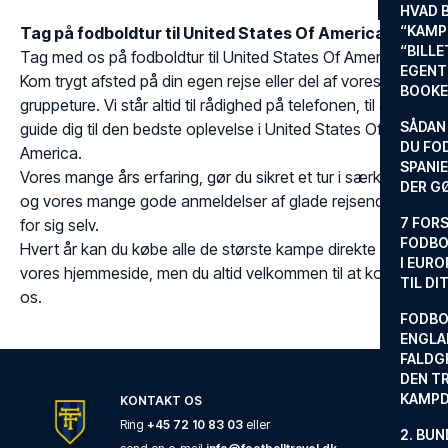
HVAD 
“KAMP
Tag på fodboldtur til United States Of America
“BILL
Tag med os på fodboldtur til United States Of America.
EGENTL
Kom trygt afsted på din egen rejse eller del af vores
BOOKE
gruppeture. Vi står altid til rådighed på telefonen, til at
SÅDAN
guide dig til den bedste oplevelse i United States Of
DU FO
America.
SPANIE
Vores mange års erfaring, gør du sikret et tur i særklasse
DER G
og vores mange gode anmeldelser af glade rejsende taler
7 FORS
for sig selv.
FODBO
Hvert år kan du købe alle de største kampe direkte på
I EURO
vores hjemmeside, men du altid velkommen til at kontakte
TIL DI
os.
FODBO
ENGLA
FALDG
DEN TR
KAMP
KONTAKT OS
Ring
+45 72 10 83 03
eller
2. BUN