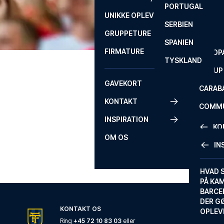
PORTUGAL
ROM
PRIMEI
UNIKKE OPLEVELSER
ANDRE
SERBIEN
SEVILLA
SCOTT
GRUPPETURE
PREMI
SPANIEN
FIRMATURE
EUROP
TYSKLAND
FA CUP
GAVEKORT
CARAB
KONTAKT
COMMU
INSPIRATION
CONFE
KO
OM OS
IN
KONTA
FAQ
HVAD 
PÅ KA
BILLET
BARCE
GARAN
DER G
KONTAKT OS
OPLEV
ETA-A
Ring
+45 72 10 83 03
eller