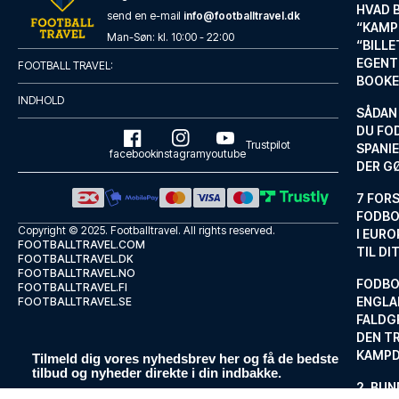
HVAD 
send en e-mail
info@footballtravel.dk
“KAMP
Man
-
Søn
: kl.
10:00
-
22:00
“BILL
EGENTL
FOOTBALL TRAVEL:
BOOKE
INDHOLD
SÅDAN
DU FO
Trustpilot
SPANIE
facebook
instagram
youtube
DER G
7 FORS
FODBO
Copyright © 2025.
Footballtravel
. All rights reserved.
I EURO
FOOTBALLTRAVEL.COM
TIL DI
FOOTBALLTRAVEL.DK
FOOTBALLTRAVEL.NO
FODBO
FOOTBALLTRAVEL.FI
ENGLA
FOOTBALLTRAVEL.SE
FALDG
DEN TR
KAMP
Tilmeld dig vores nyhedsbrev her og få de bedste
tilbud og nyheder direkte i din indbakke.
2. BUN