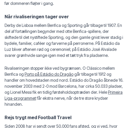
før dommeren fløjter i gang.
Når rivaliseringen tager over
Derby de Lisboa mellem Benfica og Sporting går tilbage til 1907. En
del af fortællingen begynder med otte Benfica-spillere, der
skiftede til det nystiftede Sporting, og den gamle gnist lever stadig i
bydele, familier, caféer og farverne på perronerne. På Estádio da
Luz bliver aftenen rød og ceremoniel; på Estádio José Alvalade
svarer grønhvide sange igen med et tæt tryk fra pladserne.
Rivaliseringen stopper ikke ved bygrænsen. O Clássico mellem
Benfica og
Porto på Estádio do Dragão
går tilbage til 1912 og
handler om hovedstaden mod nord. Estádio do Dragão åbnede 16.
november 2003 med 2-0 mod Barcelona, har cirka 50.033 pladser,
og Lionel Messi fik en tidlig førsteholdsoptræden der. Hele
Primeira
Liga-programmet
får ekstra nerve, når de tre store krydser
hinanden.
Rejs trygt med Football Travel
Siden 2008 har vi sendt over 50.000 fans afsted, og vi ved, hvor