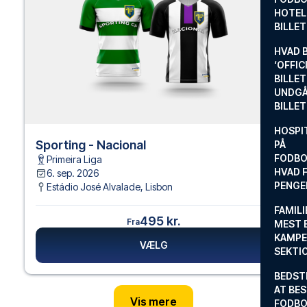
HOTEL
BILLE
HVAD 
‘OFFIC
BILLET
UNDGÅ
BILLE
HOSPIT
Sporting - Nacional
PÅ
FODBO
Primeira Liga
HVAD F
6. sep. 2026
PENGE
Estádio José Alvalade
,
Lisbon
FAMILI
495 kr.
Fra
MEST 
KAMPE
VÆLG
SEKTI
BEDST
AT BES
Vis mere
FODBO