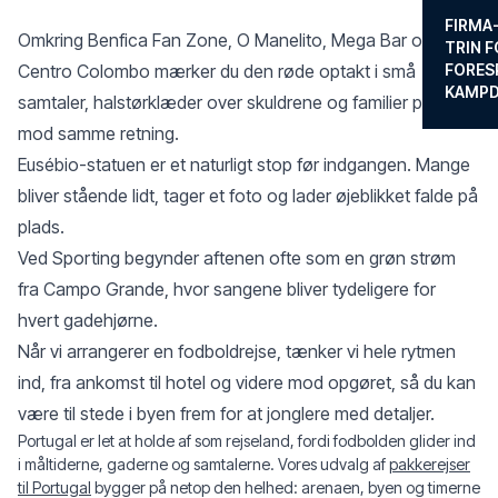
FIRMA
Omkring Benfica Fan Zone, O Manelito, Mega Bar og
TRIN F
Centro Colombo mærker du den røde optakt i små
FORES
KAMP
samtaler, halstørklæder over skuldrene og familier på vej
mod samme retning.
Eusébio-statuen er et naturligt stop før indgangen. Mange
bliver stående lidt, tager et foto og lader øjeblikket falde på
plads.
Ved Sporting begynder aftenen ofte som en grøn strøm
fra Campo Grande, hvor sangene bliver tydeligere for
hvert gadehjørne.
Når vi arrangerer en fodboldrejse, tænker vi hele rytmen
ind, fra ankomst til hotel og videre mod opgøret, så du kan
være til stede i byen frem for at jonglere med detaljer.
Portugal er let at holde af som rejseland, fordi fodbolden glider ind
i måltiderne, gaderne og samtalerne. Vores udvalg af
pakkerejser
til Portugal
bygger på netop den helhed: arenaen, byen og timerne