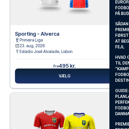
EUROP
FODBO
PÅ BU
SÅDAN
PREMIE
Sporting - Alverca
FØRST
Primeira Liga
AT BEG
23. aug. 2026
FEJL
Estádio José Alvalade
,
Lisbon
HVAD 
TIL DE
495 kr.
Fra
”KAMP
FODBO
VÆLG
DESTI
GUIDE:
PLANL
PERFE
FODBO
DANM
PREMI