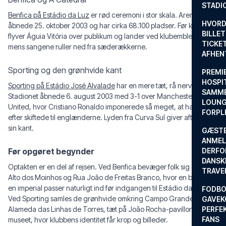
STADI
Benfica på Estádio da Luz
er rød ceremoni i stor skala. Arenaen
HVORD
åbnede 25. oktober 2003 og har cirka 68.100 pladser. Før kickoff
BILLET
flyver Águia Vitória over publikum og lander ved klubemblemet,
TICKET
mens sangene ruller ned fra sæderækkerne.
AFHEN
Sporting og den grønhvide kant
PREMI
HOSPIT
Sporting på Estádio José Alvalade
har en mere tæt, rå nerve.
SAMME
Stadionet åbnede 6. august 2003 med 3-1 over Manchester
LOUNG
United, hvor Cristiano Ronaldo imponerede så meget, at han kort
FORPL
efter skiftede til englænderne. Lyden fra Curva Sul giver aftenen
sin kant.
GÆST
ANMEL
Før opgøret begynder
DERFO
DANSK
Optakten er en del af rejsen. Ved Benfica bevæger folk sig omkring
TRAVE
Alto dos Moinhos og Rua João de Freitas Branco, hvor en bifana og
en imperial passer naturligt ind før indgangen til Estádio da Luz.
FODBO
Ved Sporting samles de grønhvide omkring Campo Grande og
GAVEK
Alameda das Linhas de Torres, tæt på João Rocha-pavillonen og
PERFEK
FANS
museet, hvor klubbens identitet får krop og billeder.