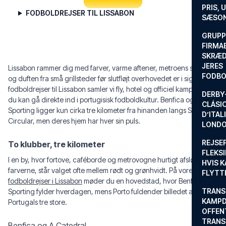
PRIS, 
FODBOLDREJSER TIL LISSABON
SÆSON
GRUPP
FIRMA
SKRÆD
JERES
Lissabon rammer dig med farver, varme aftener, metroens summen
FODBO
og duften fra små grillsteder før slutfløjt overhovedet er i sigte. Med
fodboldrejser til Lissabon samler vi fly, hotel og officiel kampbillet, så
DERBY-
du kan gå direkte ind i portugisisk fodboldkultur. Benfica og
CLÁSI
Sporting ligger kun cirka tre kilometer fra hinanden langs Segunda
D’ITAL
Circular, men deres hjem har hver sin puls.
LONDO
REJSE
To klubber, tre kilometer
FLEKSI
I en by, hvor fortove, caféborde og metrovogne hurtigt afslører
HVIS 
farverne, står valget ofte mellem rødt og grønhvidt. På vores
FLYTT
fodboldrejser i Lissabon
møder du en hovedstad, hvor Benfica og
TRANS
Sporting fylder hverdagen, mens Porto fuldender billedet af
KAMPD
Portugals tre store.
OFFEN
TRANS
Benfica og A Catedral