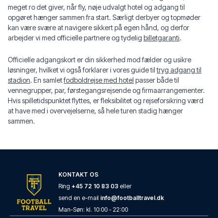
meget ro det giver, når fly, nøje udvalgt hotel og adgang til
opgøret hænger sammen fra start. Særligt derbyer og topmøder
kan være svære at navigere sikkert på egen hånd, og derfor
arbejder vi med officielle partnere og tydelig
billetgaranti
.
Officielle adgangskort er din sikkerhed mod fælder og usikre
løsninger, hvilket vi også forklarer i vores guide til
tryg adgang til
stadion
. En samlet
fodboldrejse med hotel
passer både til
vennegrupper, par, førstegangsrejsende og firmaarrangementer.
Hvis spilletidspunktet flyttes, er fleksibilitet og rejseforsikring værd
at have med i overvejelserne, så hele turen stadig hænger
sammen.
KONTAKT OS
Ring
+45 72 10 83 03
eller
send en e-mail
info@footballtravel.dk
Man
-
Søn
: kl.
10:00
-
22:00