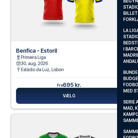
BEGYND
STADI
BILLE
FORKL
LA LIG
STADI
BEDST
I BARC
Benfica - Estoril
MADRI
Primeira Liga
ANDAL
30. aug. 2026
Estádio da Luz
,
Lisbon
BUNDE
BUDGET
695 kr.
FODBO
Fra
MED S
VÆLG
SERIE 
MAD, 
KAMPO
SAMME
SAMME
FODBO