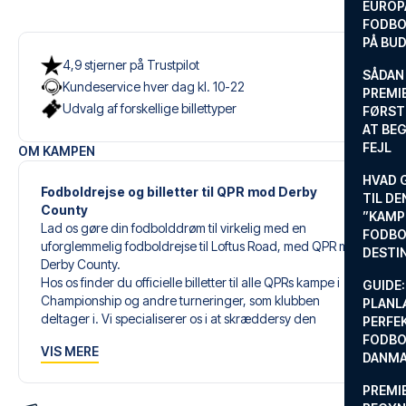
EUROP
FODBO
PÅ BU
4,9 stjerner på Trustpilot
SÅDAN
Kundeservice hver dag kl. 10-22
PREMIE
Udvalg af forskellige billettyper
FØRST
AT BEG
FEJL
OM KAMPEN
HVAD 
Fodboldrejse og billetter til QPR mod Derby
TIL DE
County
”KAMP
Lad os gøre din fodbolddrøm til virkelig med en
FODBO
uforglemmelig fodboldrejse til Loftus Road, med QPR mod
DESTI
Derby County.
Hos os finder du officielle billetter til alle QPRs kampe i
GUIDE:
Championship og andre turneringer, som klubben
PLANL
deltager i. Vi specialiserer os i at skræddersy den
PERFE
perfekte fodboldrejse, der matcher dine individuelle
FODBO
VIS MERE
ønsker og behov.
DANM
PREMI
Vores skræddersyede fodboldrejser til QPR er designet til