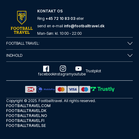
KONTAKT OS
Ring
+45 72 10 83 03
eller
send en e-mail
info@footballtravel.dk
Man
-
Søn
: kl.
10:00
-
22:00
ibis London City - Shoreditch
FOOTBALL TRAVEL:
Fra ibis London City - Shoredi...
INDHOLD
LÆS MERE OM HOTELLET
Trustpilot
facebook
instagram
youtube
Copyright © 2025.
Footballtravel
. All rights reserved.
FOOTBALLTRAVEL.COM
FOOTBALLTRAVEL.DK
FOOTBALLTRAVEL.NO
FOOTBALLTRAVEL.FI
FOOTBALLTRAVEL.SE