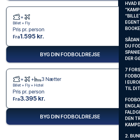
HVAD 
“KAMP
“BILL
+
EGENTL
Billet +
Fly
BOOKE
Pris pr. person
1.595 kr.
Fra
SÅDAN
DU FO
SPANIE
BYG DIN FODBOLDREJSE
DER G
7 FORS
FODBO
+
+
3
Nætter
I EURO
Billet +
Fly
+
Hotel
TIL DI
Pris pr. person
3.395 kr.
Fra
FODBO
ENGLA
FALDG
BYG DIN FODBOLDREJSE
DEN TR
KAMP
2. BUN