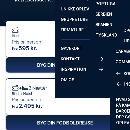
PORTUGAL
ROM
PRIMEI
UNIKKE OPLEVELSER
ANDRE
SERBIEN
SEVILLA
SCOTT
GRUPPETURE
PREMI
SPANIEN
FIRMATURE
EUROP
TYSKLAND
Billet
FA CUP
Pris pr. person
595 kr.
GAVEKORT
Fra
CARAB
KONTAKT
COMMU
BYG DIN FODBOLDREJSE
INSPIRATION
CONFE
KO
OM OS
IN
+
3
Nætter
KONTA
Billet +
Hotel
Pris pr. person
FAQ
HVAD 
2.495 kr.
PÅ KA
Fra
BILLET
BARCE
GARAN
DER G
BYG DIN FODBOLDREJSE
OPLEV
ETA-A