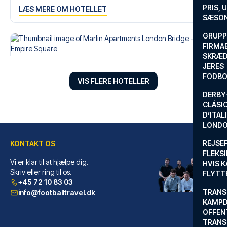
fodboldtur.
PRIS, 
LÆS MERE OM HOTELLET
SÆSON
GRUPP
FIRMA
SKRÆD
JERES
FODBO
VIS FLERE HOTELLER
DERBY-
CLÁSI
D’ITAL
LONDO
REJSE
KONTAKT OS
FLEKSI
Vi er klar til at hjælpe dig.
HVIS 
Marlin Apartments London Bridge - Empire Square
Skriv eller ring til os.
FLYTT
+45 72 10 83 03
FraMarlin Apartments London Br...
TRANS
info@footballtravel.dk
LÆS MERE OM HOTELLET
KAMPD
OFFEN
TRANS