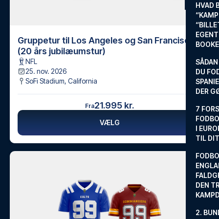
HVAD 
“KAMP
“BILL
EGENTL
Gruppetur til Los Angeles og San Francisco
BOOKE
(20 års jubilæumstur)
NFL
SÅDAN
25. nov. 2026
DU FO
SoFi Stadium
,
California
SPANIE
DER G
21.995 kr.
Fra
7 FORS
FODBO
VÆLG
I EURO
TIL DI
FODBO
ENGLA
FALDG
DEN TR
KAMP
2. BUN