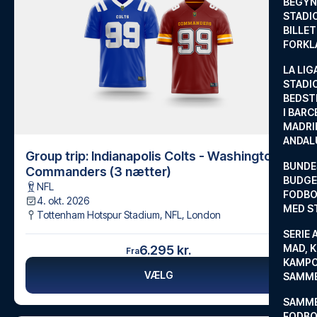
BEGYND
STADI
BILLE
FORKL
LA LIG
STADI
BEDST
I BARC
MADRI
ANDAL
Group trip: Indianapolis Colts - Washington
BUNDE
Commanders (3 nætter)
BUDGET
NFL
FODBO
4. okt. 2026
MED S
Tottenham Hotspur Stadium, NFL
,
London
SERIE 
MAD, 
6.295 kr.
Fra
KAMPO
VÆLG
SAMME
SAMME
FODBO