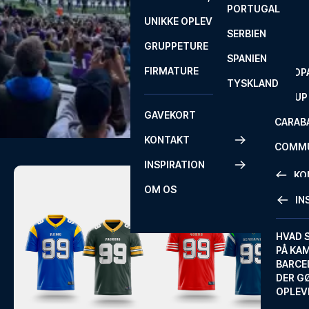
PORTUGAL
ROM
PRIMEI
UNIKKE OPLEVELSER
ANDRE
SERBIEN
SEVILLA
SCOTT
GRUPPETURE
PREMI
SPANIEN
FIRMATURE
EUROP
TYSKLAND
FA CUP
GAVEKORT
CARAB
KONTAKT
COMMU
INSPIRATION
CONFE
KO
OM OS
IN
KONTA
FAQ
HVAD 
PÅ KA
BILLET
BARCE
GARAN
DER G
OPLEV
ETA-A