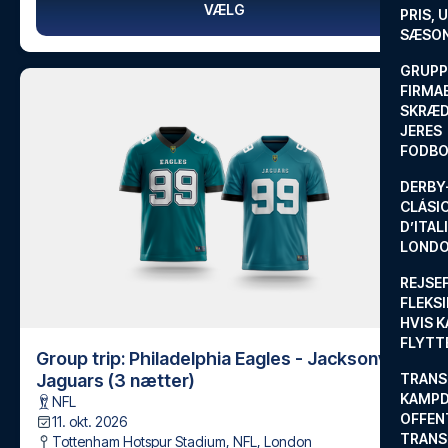
VÆLG
PRIS, 
SÆSON
GRUPP
FIRMA
SKRÆD
JERES
FODBO
DERBY-
CLÁSI
D’ITAL
LONDO
REJSE
FLEKSI
HVIS 
FLYTT
Group trip: Philadelphia Eagles - Jacksonville
Jaguars (3 nætter)
TRANS
KAMPD
NFL
OFFEN
11. okt. 2026
TRANS
Tottenham Hotspur Stadium, NFL
,
London