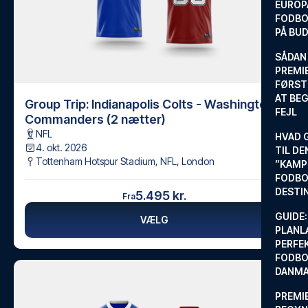
EUROP
FODBO
PÅ BU
SÅDAN
PREMIE
FØRST
AT BEG
Group Trip: Indianapolis Colts - Washington
FEJL
Commanders (2 nætter)
NFL
HVAD 
4. okt. 2026
TIL DE
Tottenham Hotspur Stadium, NFL
,
London
”KAMP
FODBO
DESTI
5.495 kr.
Fra
GUIDE:
VÆLG
PLANL
PERFE
FODBO
DANM
PREMI