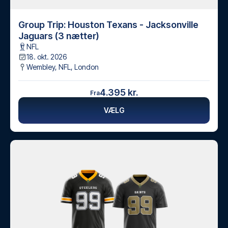
Group Trip: Houston Texans - Jacksonville
Jaguars (3 nætter)
NFL
18. okt. 2026
Wembley, NFL
,
London
4.395 kr.
Fra
VÆLG