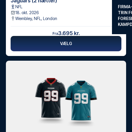
Jaguars (2 nætter)
NFL
FIRMA
18. okt. 2026
TRIN F
Wembley, NFL
,
London
FORES
KAMP
3.695 kr.
Fra
VÆLG