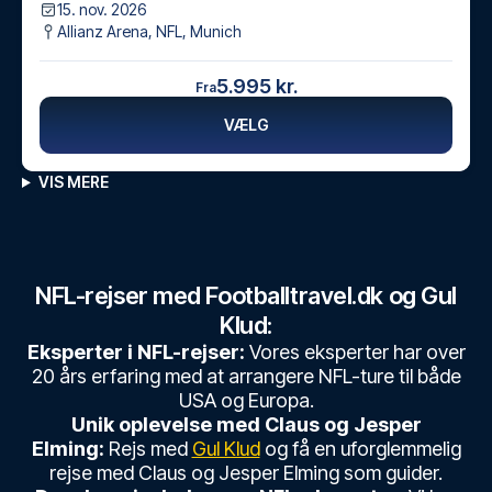
15. nov. 2026
Allianz Arena, NFL
,
Munich
5.995 kr.
Fra
VÆLG
VIS MERE
NFL-rejser med Footballtravel.dk og Gul
Klud:
Eksperter i NFL-rejser:
Vores eksperter har over
20 års erfaring med at arrangere NFL-ture til både
USA og Europa.
Unik oplevelse med Claus og Jesper
Elming:
Rejs med
Gul Klud
og få en uforglemmelig
rejse med Claus og Jesper Elming som guider.