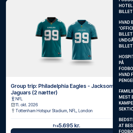
HOTEL
BILLE
HVAD 
‘OFFIC
BILLET
UNDGÅ
BILLE
HOSPIT
PÅ
FODBO
HVAD F
PENGE
Group trip: Philadelphia Eagles - Jacksonville
FAMILI
Jaguars (2 nætter)
MEST 
NFL
KAMPE
11. okt. 2026
SEKTI
Tottenham Hotspur Stadium, NFL
,
London
BEDST
5.695 kr.
AT BES
Fra
FODBO