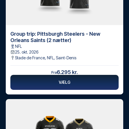
Group trip: Pittsburgh Steelers - New
Orleans Saints (2 nætter)
NFL
25. okt. 2026
Stade de France, NFL
,
Saint-Denis
6.295 kr.
Fra
VÆLG