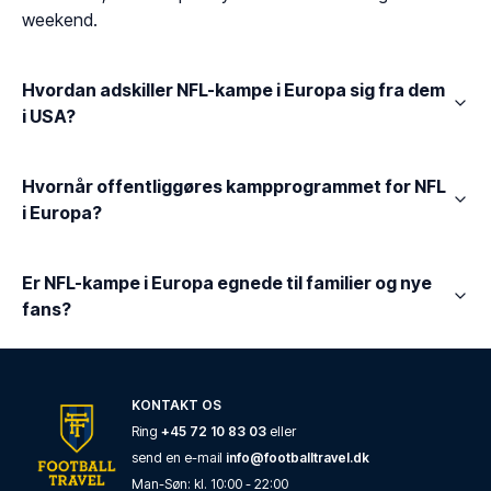
weekend.
Hvordan adskiller NFL-kampe i Europa sig fra dem
i USA?
Hvornår offentliggøres kampprogrammet for NFL
i Europa?
Er NFL-kampe i Europa egnede til familier og nye
fans?
KONTAKT OS
Ring
+45 72 10 83 03
eller
send en e-mail
info@footballtravel.dk
Man
-
Søn
: kl.
10:00
-
22:00