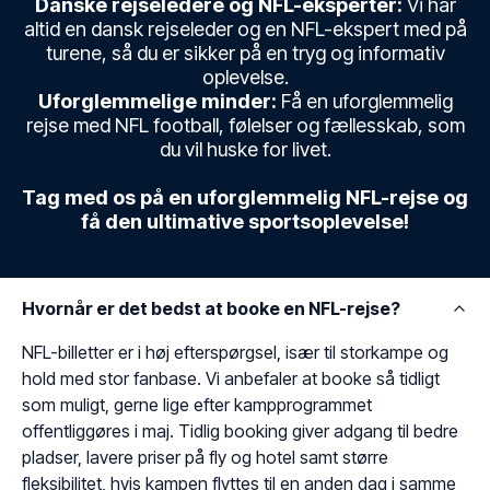
Danske rejseledere og NFL-eksperter:
Vi har
altid en dansk rejseleder og en NFL-ekspert med på
turene, så du er sikker på en tryg og informativ
oplevelse.
Uforglemmelige minder:
Få en uforglemmelig
rejse med NFL football, følelser og fællesskab, som
du vil huske for livet.
Tag med os på en uforglemmelig NFL-rejse og
få den ultimative sportsoplevelse!
Hvornår er det bedst at booke en NFL-rejse?
NFL-billetter er i høj efterspørgsel, især til storkampe og
hold med stor fanbase. Vi anbefaler at booke så tidligt
som muligt, gerne lige efter kampprogrammet
offentliggøres i maj. Tidlig booking giver adgang til bedre
pladser, lavere priser på fly og hotel samt større
fleksibilitet, hvis kampen flyttes til en anden dag i samme