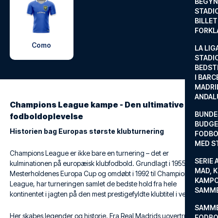
BEGYND
STADI
BILLE
FORKL
Como
LA LIG
STADI
BEDST
I BARC
MADRI
ANDAL
Champions League kampe - Den ultimative
BUNDE
fodboldoplevelse
BUDGET
Historien bag Europas største klubturnering
FODBO
MED S
Champions League er ikke bare en turnering – det er
SERIE 
kulminationen på europæisk klubfodbold. Grundlagt i 1955 som
MAD, 
Mesterholdenes Europa Cup og omdøbt i 1992 til Champions
KAMPO
League, har turneringen samlet de bedste hold fra hele
SAMME
kontinentet i jagten på den mest prestigefyldte klubtitel i verden.
SAMME
Her skabes legender og historie. Fra Real Madrids uovertrufne
FODBO