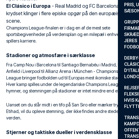
PRIS, 
El Clásico i Europa
- Real Madrid og FC Barcelona har
SÆSON
krydset klinger i flere episke opgør på den europæiske
scene.
GRUPP
Champions League-finalen er i dag en af de mest sete
FIRMA
sportsbegivenheder på verdensplan og en milepæl i enhver
SKRÆD
JERES
spillers karriere.
FODBO
Stadioner og atmosfære i særklasse
DERBY-
CLÁSI
Fra Camp Nou i Barcelona til Santiago Bernabéu i Madrid, fra
D’ITAL
Anfield i Liverpool til Allianz Arena i München - Champions
LONDO
League bringer fodbolden ud til Europas mest ikoniske stadioner.
Hver kamp spilles under de legendariske Champions League-
REJSE
hymner, og stemningen på stadioner er intet mindre end elektrisk.
FLEKSI
HVIS 
Uanset om du står midt i en tifo på San Siro eller mærker trykket på
FLYTT
Etihad, vil du opleve stemning, der ikke findes andre steder i
TRANS
verden.
KAMPD
OFFEN
Stjerner og taktiske dueller i verdensklasse
TRANS