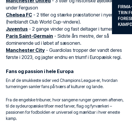
Manchester United
- 3 titler og historiske øjeblikke
FIRMA
under Ferguson
TRIN F
Chelsea FC
- 2 titler og stærke præstationer i nyere tid
FORES
(heriblandt Club World Cup-vindere).
KAMP
Juventus
- 2 gange vinder og fast deltager i turneringen
Paris Saint-Germain
- Sidste års mestre, der så
dominerende ud i løbet af sæsonen.
Manchester City
- Guardiolas tropper der vandt deres
første i 2023, og jagter endnu en triumf i Europæisk regi.
Fans og passion i hele Europa
En af de smukkeste sider ved Champions League er, hvordan
turneringen samler fans på tværs af kulturer og lande.
Fra de engelske tribuner, hvor sangene runger gennem aftenen,
til de sydeuropæiske tifoer med farver, flag og fyrværkeri –
passionen for fodbolden er universel og mærkbar i hver eneste
kamp.