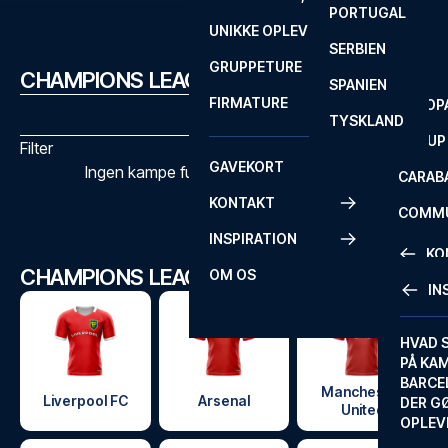
PORTUGAL
ROM
PRIMEI
UNIKKE OPLEVELSER
ANDRE
SERBIEN
SEVILLA
SCOTT
GRUPPETURE
PREMI
CHAMPIONS LEAGUE KAMPPROGRAM
SPANIEN
FIRMATURE
EUROP
TYSKLAND
FA CUP
Filter
GAVEKORT
Ingen kampe fundet med de valgte filtre
CARAB
KONTAKT
COMMU
INSPIRATION
CONFE
KO
CHAMPIONS LEAGUE KLUBBER
OM OS
IN
KONTA
FAQ
HVAD 
PÅ KA
BILLET
BARCE
Manchester
GARAN
Liverpool FC
Arsenal
DER G
United
OPLEV
ETA-A