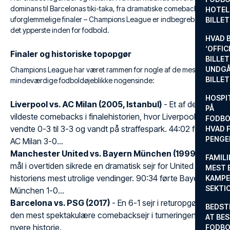
dominans til Barcelonas tiki-taka, fra dramatiske comebacks til
HOTEL
uforglemmelige finaler – Champions League er indbegrebet af
BILLE
det ypperste inden for fodbold.
HVAD 
‘OFFIC
Finaler og historiske topopgør
BILLET
UNDGÅ
Champions League har været rammen for nogle af de mest
BILLE
mindeværdige fodboldøjeblikke nogensinde:
HOSPIT
Liverpool vs. AC Milan (2005, Istanbul)
- Et af de
PÅ
vildeste comebacks i finalehistorien, hvor Liverpool
FODBO
vendte 0-3 til 3-3 og vandt på straffespark. 44:02 førte
HVAD F
PENGE
AC Milan 3-0...
Manchester United vs. Bayern München (1999)
- To
FAMILI
mål i overtiden sikrede en dramatisk sejr for United i en af
MEST 
historiens mest utrolige vendinger. 90:34 førte Bayern
KAMPE
SEKTI
München 1-0...
Barcelona vs. PSG (2017)
- En 6-1 sejr i returopgøret og
BEDST
den mest spektakulære comebacksejr i turneringens
AT BES
nyere historie.
FODBO