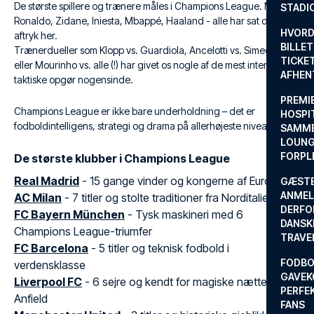
De største spillere og trænere måles i Champions League. Messi,
STADI
Ronaldo, Zidane, Iniesta, Mbappé, Haaland - alle har sat deres
HVORD
aftryk her.
BILLET
Trænerdueller som Klopp vs. Guardiola, Ancelotti vs. Simeone,
TICKET
eller Mourinho vs. alle (!) har givet os nogle af de mest intense
AFHEN
taktiske opgør nogensinde.
PREMI
Champions League er ikke bare underholdning – det er
HOSPIT
fodboldintelligens, strategi og drama på allerhøjeste niveau.
SAMME
LOUNG
FORPL
De største klubber i Champions League
Real Madrid
- 15 gange vinder og kongerne af Europa
GÆST
ANMEL
AC Milan
- 7 titler og stolte traditioner fra Norditalien
DERFO
FC Bayern München
- Tysk maskineri med 6
DANSK
Champions League-triumfer
TRAVE
FC Barcelona
- 5 titler og teknisk fodbold i
FODBO
verdensklasse
GAVEK
Liverpool FC
- 6 sejre og kendt for magiske nætter på
PERFEK
Anfield
FANS