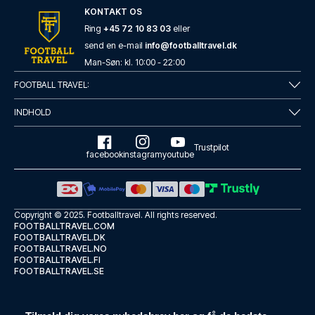
KONTAKT OS
Ring
+45 72 10 83 03
eller
send en e-mail
info@footballtravel.dk
Man
-
Søn
: kl.
10:00
-
22:00
FOOTBALL TRAVEL:
INDHOLD
Trustpilot
facebook
instagram
youtube
Copyright © 2025.
Footballtravel
. All rights reserved.
FOOTBALLTRAVEL.COM
FOOTBALLTRAVEL.DK
FOOTBALLTRAVEL.NO
FOOTBALLTRAVEL.FI
FOOTBALLTRAVEL.SE