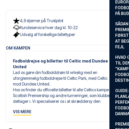
EUROP
FODBO
PÅ BU
4,9 stjerner på Trustpilot
SÅDAN
Kundeservice hver dag kl. 10-22
PREMIE
Udvalg af forskellige billettyper
FØRST
AT BEG
FEJL
OM KAMPEN
HVAD 
Fodboldrejse og billetter til Celtic mod Dundee
TIL DE
United
”KAMP
Lad os gøre din fodbolddrøm til virkelig med en
FODBO
uforglemmelig fodboldrejse til Celtic Park, med Celtic
DESTI
mod Dundee United.
Hos os finder du officielle billetter til alle Celtics kampe i
GUIDE:
Scottish Premiership og andre turneringer, som klubben
PLANL
deltager i. Vi specialiserer os i at skræddersy den
PERFE
perfekte fodboldrejse, der matcher dine individuelle
FODBO
VIS MERE
ønsker og behov.
DANM
PREMI
Vores skræddersyede fodboldrejser til Celtic er designet