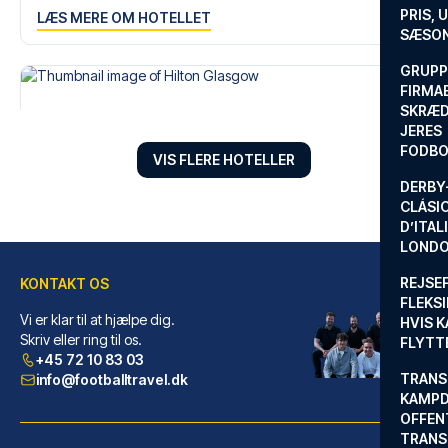
en fodboldtur.
PRIS, 
LÆS MERE OM HOTELLET
SÆSON
GRUPP
FIRMA
SKRÆD
JERES
FODBO
VIS FLERE HOTELLER
DERBY-
CLÁSI
D’ITAL
LONDO
REJSE
KONTAKT OS
FLEKSI
Vi er klar til at hjælpe dig.
HVIS 
Hilton Glasgow
Skriv eller ring til os.
FLYTT
+45 72 10 83 03
Med et ophold ved Hilton Glasg...
TRANS
info@footballtravel.dk
LÆS MERE OM HOTELLET
KAMPD
OFFEN
TRANS