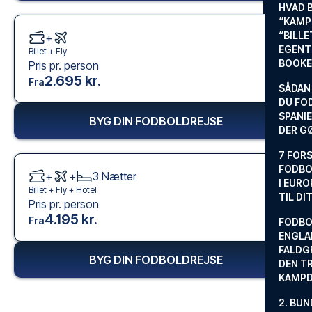
HVAD 
“KAMP
“BILL
+
EGENTL
Billet +
Fly
BOOKE
Pris pr. person
2.695 kr.
Fra
SÅDAN
DU FO
SPANIE
BYG DIN FODBOLDREJSE
DER G
7 FORS
FODBO
+
+
3
Nætter
I EURO
Billet +
Fly
+
Hotel
TIL DI
Pris pr. person
4.195 kr.
Fra
FODBO
ENGLA
FALDG
BYG DIN FODBOLDREJSE
DEN TR
KAMP
2. BUN