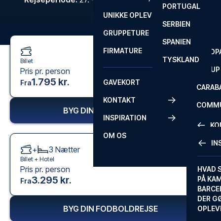
PORTUGAL
ROM
PRIMEI
UNIKKE OPLEVELSER
ANDRE
SERBIEN
SEVILLA
SCOTT
GRUPPETURE
PREMI
SPANIEN
FIRMATURE
EUROP
TYSKLAND
Billet
FA CUP
Pris pr. person
1.795 kr.
GAVEKORT
Fra
CARAB
KONTAKT
COMMU
BYG DIN FODBOLDREJSE
INSPIRATION
CONFE
KO
OM OS
IN
+
3
Nætter
KONTA
Billet +
Hotel
Pris pr. person
FAQ
HVAD 
3.295 kr.
PÅ KA
Fra
BILLET
BARCE
GARAN
DER G
BYG DIN FODBOLDREJSE
OPLEV
ETA-A