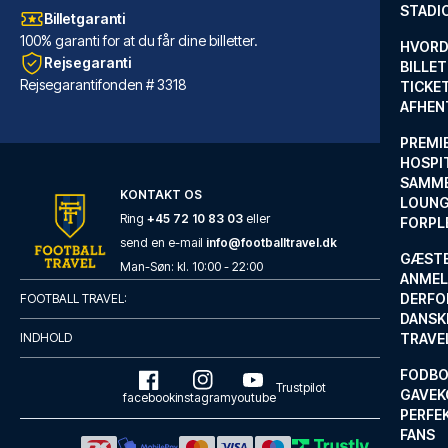
STADI
Billetgaranti
100% garanti for at du får dine billetter.
HVORD
Rejsegaranti
BILLET
Rejsegarantifonden # 3318
TICKET
AFHEN
PREMI
HOSPIT
SAMME
KONTAKT OS
LOUNG
Ring
+45 72 10 83 03
eller
FORPL
send en e-mail
info@footballtravel.dk
GÆST
voco Grand Central Glasgow by IHG
Man
-
Søn
: kl.
10:00
-
22:00
ANMEL
Voco Grand Central Glasgow by ...
DERFO
FOOTBALL TRAVEL:
DANSK
LÆS MERE OM HOTELLET
INDHOLD
TRAVE
FODBO
Trustpilot
GAVEK
facebook
instagram
youtube
PERFEK
FANS