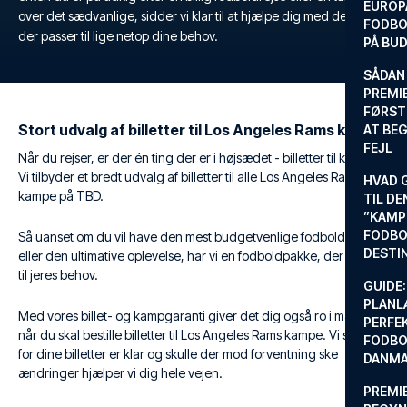
EUROP
over det sædvanlige, sidder vi klar til at hjælpe dig med den rejse
FODBO
der passer til lige netop dine behov.
PÅ BU
SÅDAN
PREMIE
FØRST
Stort udvalg af billetter til Los Angeles Rams kampe
AT BEG
FEJL
Når du rejser, er der én ting der er i højsædet - billetter til kampe.
Vi tilbyder et bredt udvalg af billetter til alle Los Angeles Rams
HVAD 
kampe på TBD.
TIL DE
”KAMP
FODBO
Så uanset om du vil have den mest budgetvenlige fodboldrejse
DESTI
eller den ultimative oplevelse, har vi en fodboldpakke, der passer
til jeres behov.
GUIDE:
PLANL
Med vores billet- og kampgaranti giver det dig også ro i maven
PERFE
når du skal bestille billetter til Los Angeles Rams kampe. Vi sørger
FODBO
for dine billetter er klar og skulle der mod forventning ske
DANM
ændringer hjælper vi dig hele vejen.
PREMI