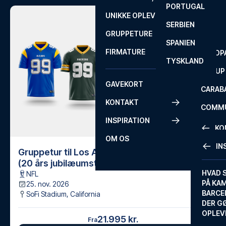
PORTUGAL
ROM
PRIMEI
UNIKKE OPLEVELSER
ANDRE
SERBIEN
SEVILLA
SCOTT
GRUPPETURE
PREMI
SPANIEN
FIRMATURE
EUROP
TYSKLAND
FA CUP
GAVEKORT
CARAB
KONTAKT
COMMU
INSPIRATION
CONFE
KO
OM OS
IN
Gruppetur til Los Angeles og San Francisco
KONTA
(20 års jubilæumstur)
FAQ
HVAD 
NFL
PÅ KA
25. nov. 2026
BILLET
BARCE
SoFi Stadium
,
California
GARAN
DER G
OPLEV
21.995 kr.
ETA-A
Fra