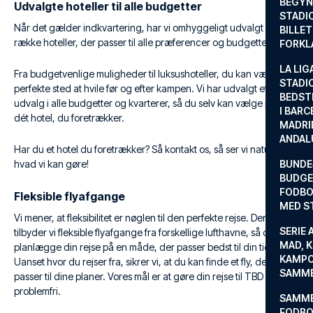
BEGYND
Udvalgte hoteller til alle budgetter
STADI
Når det gælder indkvartering, har vi omhyggeligt udvalgt en
BILLE
række hoteller, der passer til alle præferencer og budgetter.
FORKL
LA LIG
Fra budgetvenlige muligheder til luksushoteller, du kan vælge det
STADI
perfekte sted at hvile før og efter kampen. Vi har udvalgt et stort
BEDST
udvalg i alle budgetter og kvarterer, så du selv kan vælge præcis
I BARC
dét hotel, du foretrækker.
MADRI
ANDAL
Har du et hotel du foretrækker? Så kontakt os, så ser vi naturligvis,
hvad vi kan gøre!
BUNDE
BUDGET
FODBO
Fleksible flyafgange
MED S
Vi mener, at fleksibilitet er nøglen til den perfekte rejse. Derfor
SERIE 
tilbyder vi fleksible flyafgange fra forskellige lufthavne, så du kan
MAD, 
planlægge din rejse på en måde, der passer bedst til din tidsplan.
KAMPO
Uanset hvor du rejser fra, sikrer vi, at du kan finde et fly, der
SAMME
passer til dine planer. Vores mål er at gøre din rejse til TBD
problemfri.
SAMME
FODBO