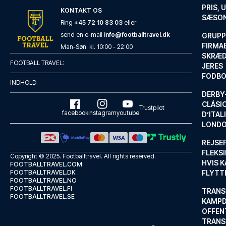
PRIS, 
KONTAKT OS
SÆSON
Ring
+45 72 10 83 03
eller
send en e-mail
info@footballtravel.dk
GRUPP
FIRMA
Man
-
Søn
: kl.
10:00
-
22:00
SKRÆD
FOOTBALL TRAVEL:
JERES
FODBO
INDHOLD
DERBY-
CLÁSI
Trustpilot
facebook
instagram
youtube
D’ITAL
LONDO
REJSE
FLEKSI
Copyright © 2025.
Footballtravel
. All rights reserved.
HVIS 
FOOTBALLTRAVEL.COM
FOOTBALLTRAVEL.DK
FLYTT
FOOTBALLTRAVEL.NO
FOOTBALLTRAVEL.FI
TRANS
FOOTBALLTRAVEL.SE
KAMPD
OFFEN
TRANS