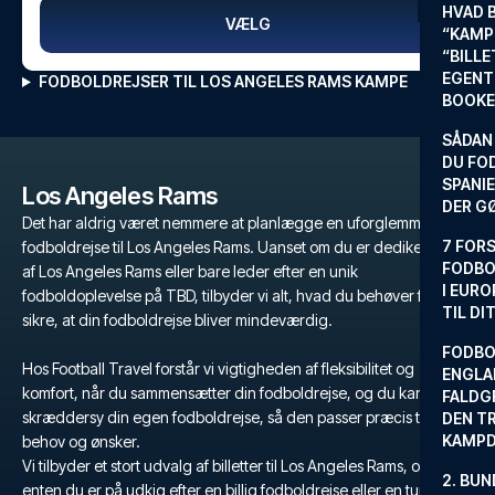
HVAD 
VÆLG
“KAMP
“BILL
EGENTL
FODBOLDREJSER TIL LOS ANGELES RAMS KAMPE
BOOKE
SÅDAN
DU FO
SPANIE
Los Angeles Rams
DER G
Det har aldrig været nemmere at planlægge en uforglemmelig
7 FORS
fodboldrejse til Los Angeles Rams. Uanset om du er dedikeret fan
FODBO
af Los Angeles Rams eller bare leder efter en unik
I EURO
fodboldoplevelse på TBD, tilbyder vi alt, hvad du behøver for at
TIL DI
sikre, at din fodboldrejse bliver mindeværdig.
FODBO
Hos Football Travel forstår vi vigtigheden af fleksibilitet og
ENGLA
komfort, når du sammensætter din fodboldrejse, og du kan derfor
FALDG
skræddersy din egen fodboldrejse, så den passer præcis til dine
DEN TR
KAMP
behov og ønsker.
Vi tilbyder et stort udvalg af billetter til Los Angeles Rams, og hvad
2. BUN
enten du er på udkig efter en billig fodboldrejse eller en tur ud