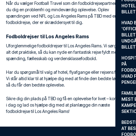
Når du vælger Football Travel som din fodboldrejsepartner, sikrer
HOTEL
du dig en problemfri og mindeværdig oplevelse. Oplev
BILLE
spændingen ved NFL og Los Angeles Rams på TBD med en
fodboldrejse, der er skræddersyet til dig.
HVAD 
‘OFFIC
BILLET
Fodboldrejser til Los Angeles Rams
UNDGÅ
Uforglemmelige fodboldrejser til Los Angeles Rams. Vi sørger for
BILLE
alt det praktiske, så du kan nyde en fantastisk rejse fyldt med
HOSPIT
spænding, fællesskab og verdensklassefodbold.
PÅ
FODBO
Har du spørgsmål til valg af hotel, flyafgange eller rejsens forløb?
HVAD F
Vi står altid klar til at hjælpe dig med at finde den bedste løsning,
PENGE
så du får den bedste oplevelse.
FAMILI
Sikre dig din plads på TBD og få en oplevelse for livet – kontakt os
MEST 
i dag og lad os hjælpe dig med at planlægge din næste
KAMPE
fodboldrejse til Los Angeles Rams!
SEKTI
BEDST
AT BES
FODBO