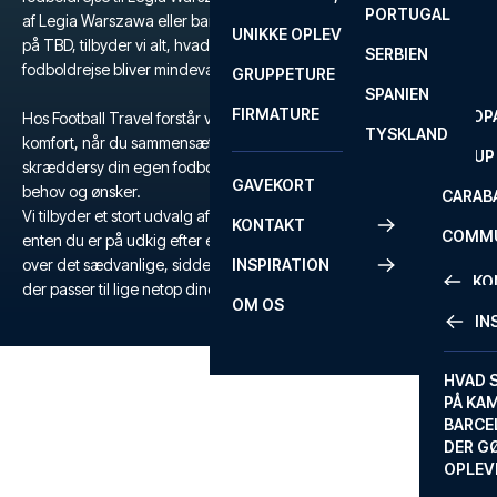
PORTUGAL
ROM
PRIMEI
af Legia Warszawa eller bare leder efter en unik fodboldoplevelse
UNIKKE OPLEVELSER
ANDRE
på TBD, tilbyder vi alt, hvad du behøver for at sikre, at din
SERBIEN
SEVILLA
SCOTT
fodboldrejse bliver mindeværdig.
GRUPPETURE
PREMI
SPANIEN
FIRMATURE
EUROP
Hos Football Travel forstår vi vigtigheden af fleksibilitet og
TYSKLAND
komfort, når du sammensætter din fodboldrejse, og du kan derfor
FA CUP
skræddersy din egen fodboldrejse, så den passer præcis til dine
GAVEKORT
behov og ønsker.
CARAB
Vi tilbyder et stort udvalg af billetter til Legia Warszawa, og hvad
KONTAKT
COMMU
enten du er på udkig efter en billig fodboldrejse eller en tur ud
over det sædvanlige, sidder vi klar til at hjælpe dig med den rejse
INSPIRATION
CONFE
KO
der passer til lige netop dine behov.
OM OS
IN
KONTA
FAQ
HVAD 
PÅ KA
BILLET
BARCE
GARAN
DER G
OPLEV
ETA-A