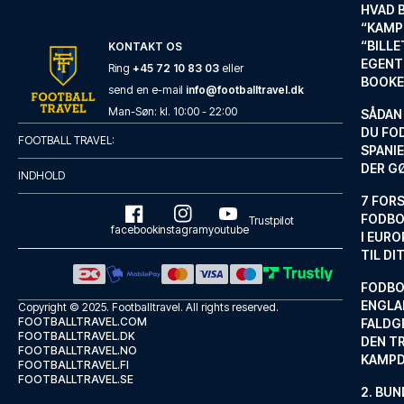
HVAD 
“KAMP
“BILL
KONTAKT OS
EGENTL
Ring
+45 72 10 83 03
eller
BOOKE
send en e-mail
info@footballtravel.dk
Man
-
Søn
: kl.
10:00
-
22:00
SÅDAN
DU FO
FOOTBALL TRAVEL:
SPANIE
DER G
INDHOLD
7 FORS
FODBO
Trustpilot
facebook
instagram
youtube
I EURO
TIL DI
FODBO
ENGLA
Copyright © 2025.
Footballtravel
. All rights reserved.
FOOTBALLTRAVEL.COM
FALDG
FOOTBALLTRAVEL.DK
DEN TR
FOOTBALLTRAVEL.NO
KAMP
FOOTBALLTRAVEL.FI
FOOTBALLTRAVEL.SE
2. BUN