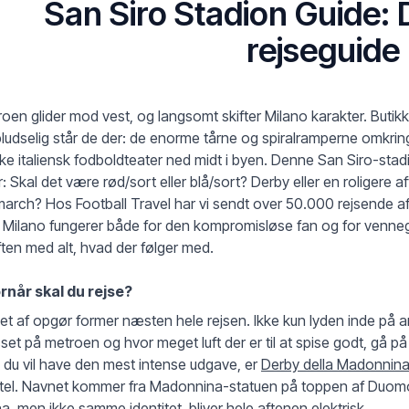
San Siro Stadion Guide: 
rejseguide
oen glider mod vest, og langsomt skifter Milano karakter. Butikk
ludselig står de der: de enorme tårne og spiralramperne omkrin
ke italiensk fodboldteater ned midt i byen. Denne San Siro-stadi
r: Skal det være rød/sort eller blå/sort? Derby eller en roliger
arch? Hos Football Travel har vi sendt over 50.000 rejsende af
: Milano fungerer både for den kompromisløse fan og for venneg
ten med alt, hvad der følger med.
rnår skal du rejse?
et af opgør former næsten hele rejsen. Ikke kun lyden inde på
set på metroen og hvor meget luft der er til at spise godt, gå p
 du vil have den mest intense udgave, er
Derby della Madonnina
itel. Navnet kommer fra Madonnina-statuen på toppen af Duomo
a, men ikke samme identitet, bliver hele aftenen elektrisk.