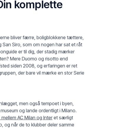
Din komplette
erne bliver færre, boligblokkene tættere,
g San Siro, som om nogen har sat et råt
onguide er til dig, der stadig mærker
e aften? Mere Duomo og risotto end
sted siden 2008, og erfaringen er ret
ruppen, der bare vil mærke en stor Serie
 anlægget, men også tempoet i byen,
å museum og lande ordentligt i Milano.
 mellem AC Milan og Inter
et særligt
, og når de to klubber deler samme