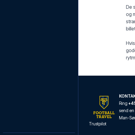
De s
og m
stra
bill
Hvis
gode
rytm
KONTA
Ring
+45
send en 
Man
-
Sø
Trustpilot