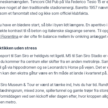
neskemængden. Tenconi Old Pub på Via Federico Tesio 15 er et
have noget af den traditionelle stadionenergi. Baretto 1957 nævn
som et fanomtalt sted og ikke som officiel klubfakta.
du have en blødere start, så bliv i byen lidt længere. En aperitivo
ekte kontrast til rå beton og italienske slagsange senere. Til 
 Fiorentina
er der ofte fin balance mellem liv omkring anlægget o
ktikken uden stress
sport til San Siro er heldigvis ret ligetil. M5 til San Siro Stadio
 du kommer fra centrum eller skifter fra en anden metrolinje. S
il gå via hippodromen og se Leonardo’s Horse på vejen. Det er e
n kan den ekstra gåtur være en fin måde at lande i kvarteret på.
Siro Museum & Tour er værd at tænke ind, hvis du har tid. Rund
ædningsrum, mixed zone, spillertunnel og gamle trøjer fra stor
ormiddagen ved sen kickoff eller dagen efter, hvor kroppen allig
sen metro.