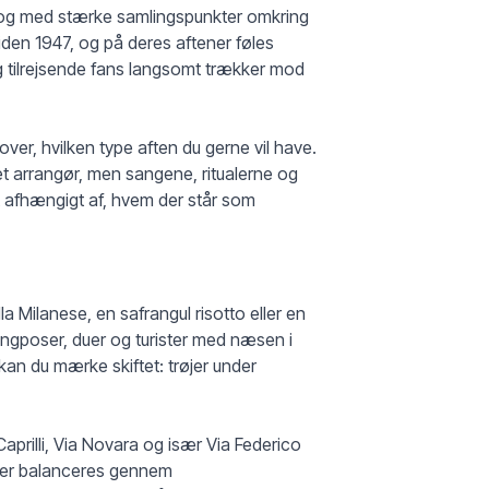
t og med stærke samlingspunkter omkring
siden 1947, og på deres aftener føles
 tilrejsende fans langsomt trækker mod
over, hvilken type aften du gerne vil have.
et arrangør, men sangene, ritualerne og
gt afhængigt af, hvem der står som
a Milanese, en safrangul risotto eller en
ngposer, duer og turister med næsen i
kan du mærke skiftet: trøjer under
aprilli, Via Novara og især Via Federico
 der balanceres gennem