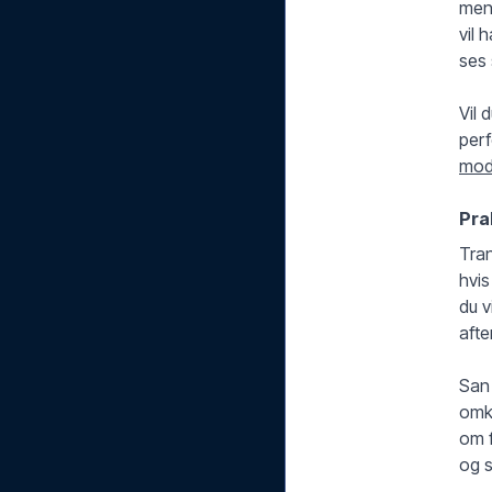
men
vil 
ses 
Vil 
perf
mod
Pra
Tran
hvis
du v
afte
San 
omkl
om f
og 