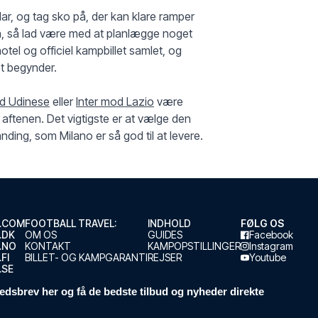
lar, og tag sko på, der kan klare ramper
en, så lad være med at planlægge noget
otel og officiel kampbillet samlet, og
et begynder.
d Udinese
eller
Inter mod Lazio
være
aftenen. Det vigtigste er at vælge den
landing, som Milano er så god til at levere.
.COM
FOOTBALL TRAVEL:
INDHOLD
FØLG OS
.DK
OM OS
GUIDES
Facebook
.NO
KONTAKT
KAMPOPSTILLINGER
Instagram
FI
BILLET- OG KAMPGARANTI
REJSER
Youtube
.SE
edsbrev her og få de bedste tilbud og nyheder direkte