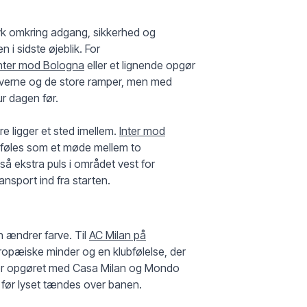
yk omkring adgang, sikkerhed og
i sidste øjeblik. For
Inter mod Bologna
eller et lignende opgør
farverne og de store ramper, men med
ur dagen før.
e ligger et sted imellem.
Inter mod
 føles som et møde mellem to
så ekstra puls i området vest for
ansport ind fra starten.
 ændrer farve. Til
AC Milan på
ropæiske minder og en klubfølelse, der
erer opgøret med Casa Milan og Mondo
e før lyset tændes over banen.