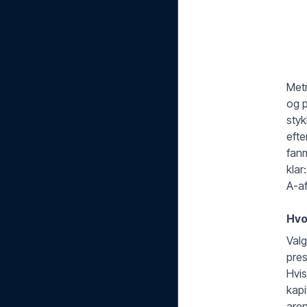
Metr
og p
styk
efte
fanm
klar
A-af
Hvo
Valg
pres
Hvis
kap
aren