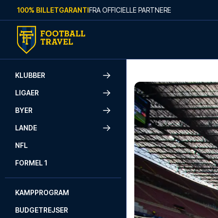
Skip to content
100% BILLETGARANTI
FRA OFFICIELLE PARTNERE
KLUBBER
LIGAER
BYER
LANDE
NFL
FORMEL 1
KAMPPROGRAM
BUDGETREJSER