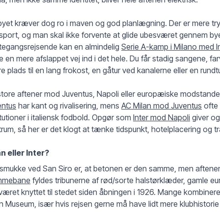
yet kræver dog ro i maven og god planlægning. Der er mere tr
sport, og man skal ikke forvente at glide ubesværet gennem byen 
tegangsrejsende kan en almindelig
Serie A-kamp i Milano med 
 en mere afslappet vej ind i det hele. Du får stadig sangene, 
e plads til en lang frokost, en gåtur ved kanalerne eller en rundt
tore aftener mod Juventus, Napoli eller europæiske modstander
entus
har kant og rivalisering, mens
AC Milan mod Juventus
ofte
itutioner i italiensk fodbold. Opgør som
Inter mod Napoli
giver og
rum, så her er det klogt at tænke tidspunkt, hotelplacering og tr
n eller Inter?
smukke ved San Siro er, at betonen er den samme, men aftenen
mmebane
fyldes tribunerne af rød/sorte halstørklæder, gamle eu
været knyttet til stedet siden åbningen i 1926. Mange kombin
n Museum, især hvis rejsen gerne må have lidt mere klubhistori