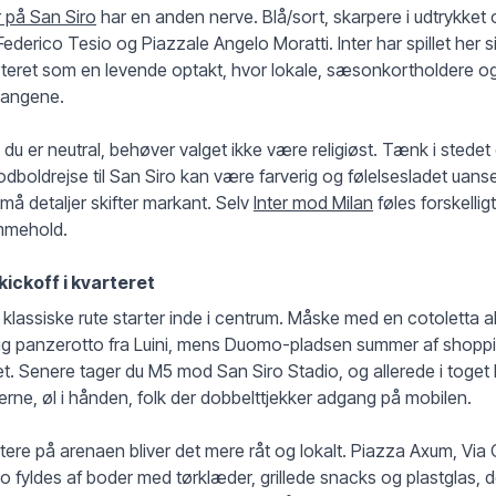
r på San Siro
har en anden nerve. Blå/sort, skarpere i udtrykke
Federico Tesio og Piazzale Angelo Moratti. Inter har spillet her 
teret som en levende optakt, hvor lokale, sæsonkortholdere og
gangene.
 du er neutral, behøver valget ikke være religiøst. Tænk i stedet 
odboldrejse til San Siro kan være farverig og følelsesladet uans
må detaljer skifter markant. Selv
Inter mod Milan
føles forskelli
mmehold.
kickoff i kvarteret
klassiske rute starter inde i centrum. Måske med en cotoletta all
ig panzerotto fra Luini, mens Duomo-pladsen summer af shoppi
et. Senere tager du M5 mod San Siro Stadio, og allerede i toget 
erne, øl i hånden, folk der dobbelttjekker adgang på mobilen.
ere på arenaen bliver det mere råt og lokalt. Piazza Axum, Via C
o fyldes af boder med tørklæder, grillede snacks og plastglas,