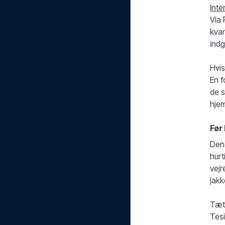
Inte
Via 
kvar
ind
Hvis
En f
de s
hje
Før 
Den 
hurt
vejr
jakk
Tætt
Tesi