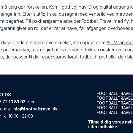
må valg gør forskellen. Kom i god tid, hav ID og digital adgang k
ange trin. Efter slutfløjt skal du regne med ventetid ved metro
mt bagefter. På pakkerejserne arbejder Football Travel med fly, h
etgaranti giver en ro, der er rar at have, før afgangen overhoved
 du vil holde det mere overskueligt, kan opgør som
AC Milan mo
 pejlemærker, afhængigt af hvor meget tryk du ønsker omkring 
e, der passer til din rejse: storby først, fodbold først eller den b
FOOTBALLTRAVEL
KT OS
FOOTBALLTRAVEL
 72 10 83 03
eller
FOOTBALLTRAVEL
FOOTBALLTRAVEL.
e-mail
info@footballtravel.dk
FOOTBALLTRAVEL
n
: kl.
10:00
-
22:00
Tilmeld dig vores nyh
i din indbakke.