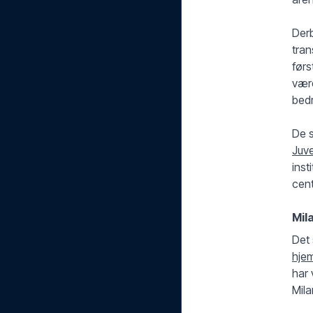
Derb
tran
førs
være
bedr
De s
Juv
inst
cent
Mila
Det 
hje
har 
Mila