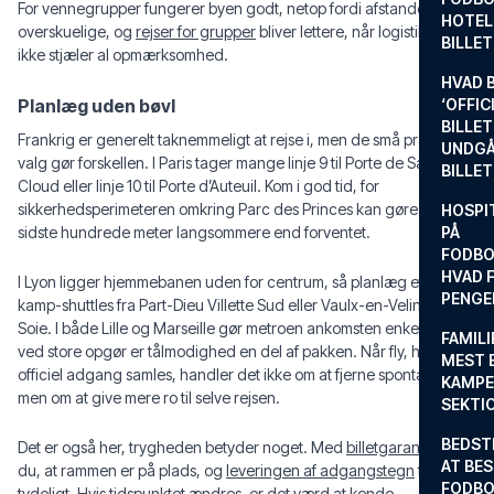
For vennegrupper fungerer byen godt, netop fordi afstandene er
HOTEL
overskuelige, og
rejser for grupper
bliver lettere, når logistikken
BILLE
ikke stjæler al opmærksomhed.
HVAD 
Planlæg uden bøvl
‘OFFIC
BILLET
Frankrig er generelt taknemmeligt at rejse i, men de små praktiske
UNDGÅ
valg gør forskellen. I Paris tager mange linje 9 til Porte de Saint-
BILLE
Cloud eller linje 10 til Porte d’Auteuil. Kom i god tid, for
sikkerhedsperimeteren omkring Parc des Princes kan gøre de
HOSPIT
sidste hundrede meter langsommere end forventet.
PÅ
FODBO
HVAD F
I Lyon ligger hjemmebanen uden for centrum, så planlæg efter
PENGE
kamp-shuttles fra Part-Dieu Villette Sud eller Vaulx-en-Velin-La
Soie. I både Lille og Marseille gør metroen ankomsten enkel, men
FAMILI
ved store opgør er tålmodighed en del af pakken. Når fly, hotel og
MEST 
officiel adgang samles, handler det ikke om at fjerne spontaniteten,
KAMPE
men om at give mere ro til selve rejsen.
SEKTI
BEDST
Det er også her, trygheden betyder noget. Med
billetgaranti
ved
AT BES
du, at rammen er på plads, og
leveringen af adgangstegn
foregår
FODBO
tydeligt. Hvis tidspunktet ændres, er det værd at kende