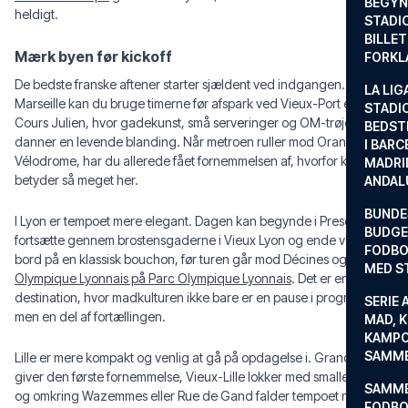
BEGYND
heldigt.
STADI
BILLE
Mærk byen før kickoff
FORKL
De bedste franske aftener starter sjældent ved indgangen. I
LA LIG
Marseille kan du bruge timerne før afspark ved Vieux-Port eller
STADI
Cours Julien, hvor gadekunst, små serveringer og OM-trøjer
BEDST
danner en levende blanding. Når metroen ruller mod Orange
I BARC
Vélodrome, har du allerede fået fornemmelsen af, hvorfor klubben
MADRI
betyder så meget her.
ANDAL
BUNDE
I Lyon er tempoet mere elegant. Dagen kan begynde i Presqu’île,
BUDGET
fortsætte gennem brostensgaderne i Vieux Lyon og ende ved et
FODBO
bord på en klassisk bouchon, før turen går mod Décines og
MED S
Olympique Lyonnais på Parc Olympique Lyonnais
. Det er en
destination, hvor madkulturen ikke bare er en pause i programmet,
SERIE 
men en del af fortællingen.
MAD, 
KAMPO
SAMME
Lille er mere kompakt og venlig at gå på opdagelse i. Grand Place
giver den første fornemmelse, Vieux-Lille lokker med smalle gader,
SAMME
og omkring Wazemmes eller Rue de Gand falder tempoet naturligt.
FODBO