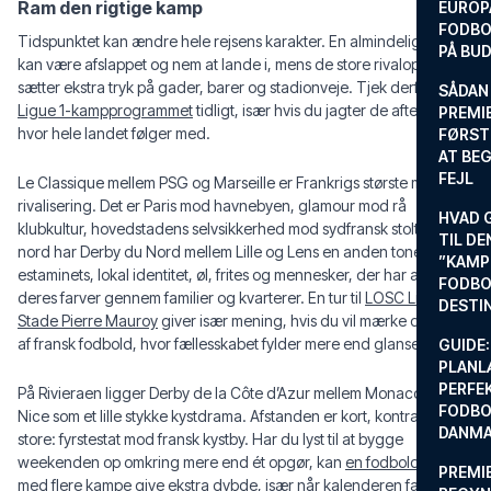
Ram den rigtige kamp
EUROP
FODBO
Tidspunktet kan ændre hele rejsens karakter. En almindelig lørdag
PÅ BU
kan være afslappet og nem at lande i, mens de store rivalopgør
sætter ekstra tryk på gader, barer og stadionveje. Tjek derfor
SÅDAN
Ligue 1-kampprogrammet
tidligt, især hvis du jagter de aftener,
PREMIE
hvor hele landet følger med.
FØRST
AT BEG
FEJL
Le Classique mellem PSG og Marseille er Frankrigs største moderne
rivalisering. Det er Paris mod havnebyen, glamour mod rå
HVAD 
klubkultur, hovedstadens selvsikkerhed mod sydfransk stolthed. I
TIL DE
nord har Derby du Nord mellem Lille og Lens en anden tone:
”KAMP
estaminets, lokal identitet, øl, frites og mennesker, der har arvet
FODBO
deres farver gennem familier og kvarterer. En tur til
LOSC Lille på
DESTI
Stade Pierre Mauroy
giver især mening, hvis du vil mærke den side
af fransk fodbold, hvor fællesskabet fylder mere end glansen.
GUIDE:
PLANL
PERFE
På Rivieraen ligger Derby de la Côte d’Azur mellem Monaco og
FODBO
Nice som et lille stykke kystdrama. Afstanden er kort, kontrasterne
DANM
store: fyrstestat mod fransk kystby. Har du lyst til at bygge
weekenden op omkring mere end ét opgør, kan
en fodboldrejse
PREMI
med flere kampe
give ekstra dybde, især når kalenderen falder