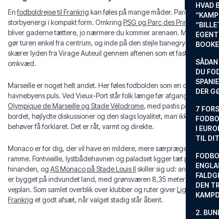
HVAD 
En
fodboldrejse til Frankrig
kan føles på mange måder. Paris er
“KAMP
storbyenergi i kompakt form. Omkring
PSG og Parc des Princes
“BILL
bliver gaderne tættere, jo nærmere du kommer arenaen. Metroen
EGENTL
gør turen enkel fra centrum, og inde på den stejle banegryde
BOOKE
skærer lyden fra Virage Auteuil gennem aftenen som et fast
SÅDAN
omkvæd.
DU FO
SPANIE
Marseille er noget helt andet. Her føles fodbolden som en del af
DER G
havnebyens puls. Ved Vieux-Port står folk længe før afgang mod
Olympique de Marseille og Stade Vélodrome
, med pastis på
7 FORS
bordet, højlydte diskussioner og den slags loyalitet, man ikke
FODBO
behøver få forklaret. Det er råt, varmt og direkte.
I EURO
TIL DI
Monaco er for dig, der vil have en mildere, mere særpræget
FODBO
ramme. Fontvieille, lystbådehavnen og paladset ligger tæt på
ENGLA
hinanden, og
AS Monaco på Stade Louis II
skiller sig ud: anlægget
FALDG
er bygget på indvundet land, med grønsværen 8,35 meter over
DEN TR
vejplan. Som samlet overblik over klubber og ruter giver
Ligue 1 i
KAMP
Frankrig
et godt afsæt, når valget stadig står åbent.
2. BUN