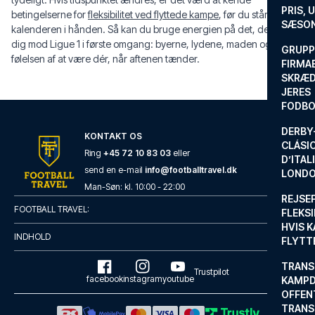
PRIS, 
betingelserne for
fleksibilitet ved flyttede kampe
, før du står med
SÆSON
kalenderen i hånden. Så kan du bruge energien på det, der trak
dig mod Ligue 1 i første omgang: byerne, lydene, maden og
GRUPP
følelsen af at være dér, når aftenen tænder.
FIRMA
SKRÆD
JERES
FODBO
DERBY-
KONTAKT OS
CLÁSI
Ring
+45 72 10 83 03
eller
D’ITAL
send en e-mail
info@footballtravel.dk
LONDO
Man
-
Søn
: kl.
10:00
-
22:00
REJSE
FOOTBALL TRAVEL:
FLEKSI
HVIS 
INDHOLD
FLYTT
TRANS
Trustpilot
facebook
instagram
youtube
KAMPD
OFFEN
TRANS