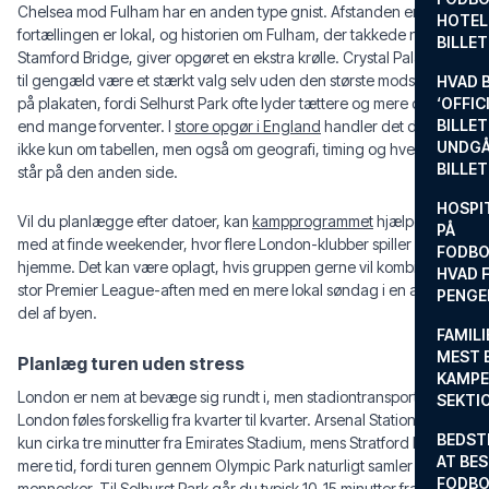
Chelsea mod Fulham har en anden type gnist. Afstanden er kort,
HOTEL
fortællingen er lokal, og historien om Fulham, der takkede nej til
BILLE
Stamford Bridge, giver opgøret en ekstra krølle. Crystal Palace kan
til gengæld være et stærkt valg selv uden den største modstander
HVAD 
på plakaten, fordi Selhurst Park ofte lyder tættere og mere direkte
‘OFFIC
BILLET
end mange forventer. I
store opgør i England
handler det derfor
UNDGÅ
ikke kun om tabellen, men også om geografi, timing og hvem der
BILLE
står på den anden side.
HOSPIT
Vil du planlægge efter datoer, kan
kampprogrammet
hjælpe dig
PÅ
med at finde weekender, hvor flere London-klubber spiller
FODBO
hjemme. Det kan være oplagt, hvis gruppen gerne vil kombinere én
HVAD F
stor Premier League-aften med en mere lokal søndag i en anden
PENGE
del af byen.
FAMILI
MEST 
Planlæg turen uden stress
KAMPE
London er nem at bevæge sig rundt i, men stadiontransport i
SEKTI
London føles forskellig fra kvarter til kvarter. Arsenal Station ligger
BEDST
kun cirka tre minutter fra Emirates Stadium, mens Stratford kræver
AT BES
mere tid, fordi turen gennem Olympic Park naturligt samler mange
FODBO
mennesker. Til Selhurst Park går du typisk 10-15 minutter fra flere