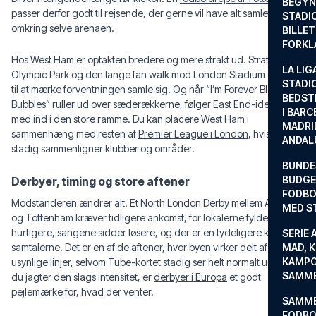
BEGYND
passer derfor godt til rejsende, der gerne vil have alt samlet
STADI
omkring selve arenaen.
BILLE
FORKL
Hos West Ham er optakten bredere og mere strakt ud. Stratford,
LA LIG
Olympic Park og den lange fan walk mod London Stadium giver tid
STADI
til at mærke forventningen samle sig. Og når “I’m Forever Blowing
BEDST
Bubbles” ruller ud over sæderækkerne, følger East End-identiteten
I BARC
med ind i den store ramme. Du kan placere West Ham i
MADRI
sammenhæng med resten af
Premier League i London
, hvis du
ANDAL
stadig sammenligner klubber og områder.
BUNDE
BUDGET
Derbyer, timing og store aftener
FODBO
Modstanderen ændrer alt. Et North London Derby mellem Arsenal
MED S
og Tottenham kræver tidligere ankomst, for lokalerne fyldes
hurtigere, sangene sidder løsere, og der er en tydeligere kant i
SERIE 
samtalerne. Det er en af de aftener, hvor byen virker delt af
MAD, 
KAMPO
usynlige linjer, selvom Tube-kortet stadig ser helt normalt ud. Hvis
SAMME
du jagter den slags intensitet, er
derbyer i Europa
et godt
pejlemærke for, hvad der venter.
SAMME
FODBO