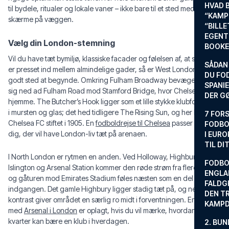
HVAD 
til bydele, ritualer og lokale vaner – ikke bare til et sted med
“KAMP
skærme på væggen.
“BILL
EGENTL
Vælg din London-stemning
BOOKE
Vil du have tæt bymiljø, klassiske facader og følelsen af, at stadion
SÅDAN
er presset ind mellem almindelige gader, så er West London et
DU FO
godt sted at begynde. Omkring Fulham Broadway bevæger fans
SPANIE
sig ned ad Fulham Road mod Stamford Bridge, hvor Chelsea har
DER G
hjemme. The Butcher’s Hook ligger som et lille stykke klubfortælling
i mursten og glas; det hed tidligere The Rising Sun, og her blev
7 FORS
Chelsea FC stiftet i 1905. En
fodboldrejse til Chelsea
passer godt til
FODBO
dig, der vil have London-liv tæt på arenaen.
I EURO
TIL DI
I North London er rytmen en anden. Ved Holloway, Highbury &
FODBO
Islington og Arsenal Station kommer den røde strøm fra flere sider,
ENGLA
og gåturen mod Emirates Stadium føles næsten som en del af
FALDG
indgangen. Det gamle Highbury ligger stadig tæt på, og netop den
DEN TR
kontrast giver området en særlig ro midt i forventningen. En tur
KAMP
med
Arsenal i London
er oplagt, hvis du vil mærke, hvordan et
kvarter kan bære en klub i hverdagen.
2. BUN