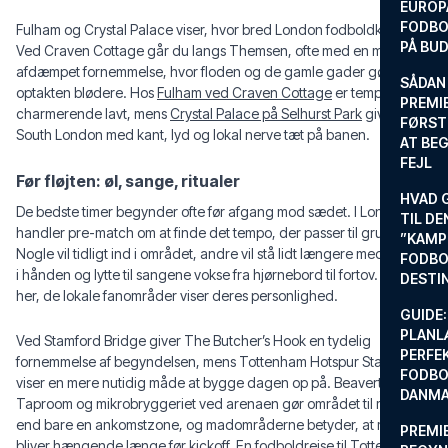
EUROP
FODBO
Fulham og Crystal Palace viser, hvor bred London fodboldkultur er.
PÅ BU
Ved Craven Cottage går du langs Themsen, ofte med en mere
afdæmpet fornemmelse, hvor floden og de gamle gader gør
SÅDAN
optakten blødere. Hos
Fulham ved Craven Cottage
er tempoet
PREMIE
charmerende lavt, mens
Crystal Palace på Selhurst Park
giver
FØRST
South London med kant, lyd og lokal nerve tæt på banen.
AT BEG
FEJL
Før fløjten: øl, sange, ritualer
HVAD 
De bedste timer begynder ofte før afgang mod sædet. I London
TIL DE
handler pre-match om at finde det tempo, der passer til gruppen.
”KAMP
Nogle vil tidligt ind i området, andre vil stå lidt længere med et glas
FODBO
i hånden og lytte til sangene vokse fra hjørnebord til fortov. Det er
DESTI
her, de lokale fanområder viser deres personlighed.
GUIDE:
PLANL
Ved Stamford Bridge giver The Butcher’s Hook en tydelig
PERFE
fornemmelse af begyndelsen, mens Tottenham Hotspur Stadium
FODBO
viser en mere nutidig måde at bygge dagen op på. Beavertown
DANM
Taproom og mikrobryggeriet ved arenaen gør området til mere
end bare en ankomstzone, og madområderne betyder, at mange
PREMI
bliver hængende længe før kickoff. En
fodboldrejse til Tottenham