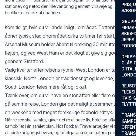
PRIS, 
stationer, og netop den lille vandring gennem villaveje og lokale
SÆSON
butikker er en del af charmen.
GRUPP
Kom tidligt, hvis du vil lande roligt i området. Tottenham
FIRMA
SKRÆD
åbner typisk stadionområdet cirka to timer før start,
JERES
Arsenal Museum holder åbent til omkring 30 minutter før
FODBO
fløjten, og ved West Ham er det klogt at give sig god tid
DERBY-
gennem Stratford.
CLÁSI
D’ITAL
Vælg kvarter efter rejsens rytme. West London er tæt og
LONDO
klassisk, North London er traditionsrigt og levende, mens
REJSE
South London føles mere råt og lokalt.
FLEKSI
Tænk over, om du vil have én stor aften eller flere opgør
HVIS 
på samme rejse. London gør det muligt at sammensætte
FLYTT
en weekend med meget forskellige fodboldindtryk.
TRANS
Når rejsen skal samles, giver det ro at have fly, hotel og officiel
KAMPD
kampbillet i én samlet plan. Hos Football Travel arbejder vi med
OFFEN
officielle adgangsbeviser, og billetgaranti er en naturlig del af
TRANS