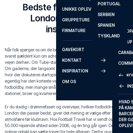
PORTUGAL
ROM
PRIMEI
Bedste fodboldpuber i
UNIKKE OPLEVELSER
ANDRE
SERBIEN
SEVILLA
SCOTT
London – guide og
GRUPPETURE
PREMI
SPANIEN
inspiration
FIRMATURE
EUROP
TYSKLAND
FA CUP
GAVEKORT
Når folk spørger os om de bedste fodboldpuber i London, handler
CARAB
svaret sjældent kun om adressen på et værtshus. Det handler om
KONTAKT
vejen derhen. Om Tube-stationen, hvor de første trøjer dukker op.
COMMU
Om gaderne, der langsomt skifter farve. Om bordene udenfor,
INSPIRATION
CONFE
hvor der diskuteres startopstillinger, gamle helte og hvem der
KO
egentlig har den korteste vej hjem efter opgøret. London er ikke én
OM OS
IN
fodboldby, men mange små fodboldverdener samlet i samme net af
KONTA
stationer, broer og kvarterer.
FAQ
HVAD 
Er du stadig i drømmefasen og overvejer, hvilken fodboldrejse til
PÅ KA
BILLET
London der passer bedst, giver det mening at vælge efter
BARCE
GARAN
atmosfære før klubnavn. Hos Football Travel har vi sendt over
DER G
50.000 rejsende afsted siden 2008, og én ting går igen: Den
OPLEV
ETA-A
rigtige optakt kan sætte tonen for hele aftenen. Derfor guider vi her