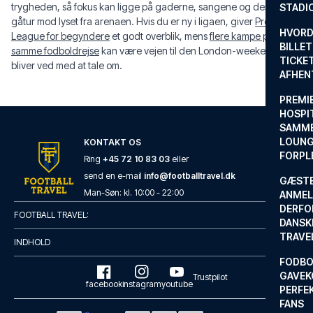
trygheden, så fokus kan ligge på gaderne, sangene og den første
STADI
gåtur mod lyset fra arenaen. Hvis du er ny i ligaen, giver
Premier
HVORD
League for begyndere
et godt overblik, mens
flere kampe på
BILLET
samme fodboldrejse
kan være vejen til den London-weekend, du
TICKET
bliver ved med at tale om.
AFHEN
PREMI
HOSPIT
SAMME
LOUNG
KONTAKT OS
FORPL
Ring
+45 72 10 83 03
eller
send en e-mail
info@footballtravel.dk
GÆST
Man
-
Søn
: kl.
10:00
-
22:00
ANMEL
DERFO
FOOTBALL TRAVEL:
DANSK
TRAVE
INDHOLD
FODBO
GAVEK
Trustpilot
facebook
instagram
youtube
PERFEK
FANS