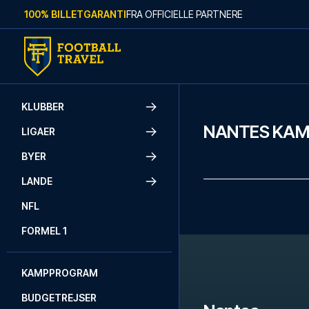
Skip to content
100% BILLETGARANTI
FRA OFFICIELLE PARTNERE
KLUBBER
NANTES KA
LIGAER
BYER
LANDE
NFL
FORMEL 1
KAMPPROGRAM
BUDGETREJSER