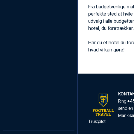
Fra budgetvenlige muli
perfekte sted at hvile
udvalg i alle budgette
hotel, du foretrækker.
Har du et hotel du for
hvad vi kan gøre!
KONTA
Ring
+45
send en 
Man
-
Sø
Trustpilot