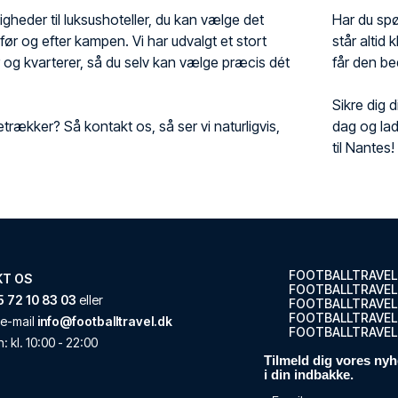
gheder til luksushoteller, du kan vælge det
Har du spør
 før og efter kampen. Vi har udvalgt et stort
står altid 
r og kvarterer, så du selv kan vælge præcis dét
får den be
Sikre dig 
etrækker? Så kontakt os, så ser vi naturligvis,
dag og la
til Nantes!
FOOTBALLTRAVEL
KT OS
FOOTBALLTRAVEL
 72 10 83 03
eller
FOOTBALLTRAVEL
FOOTBALLTRAVEL.
e-mail
info@footballtravel.dk
FOOTBALLTRAVEL
n
: kl.
10:00
-
22:00
Tilmeld dig vores nyh
i din indbakke.