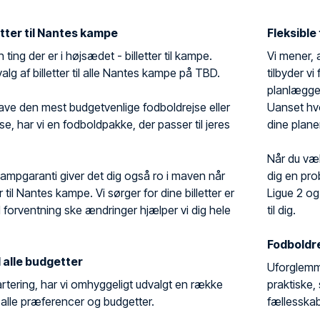
etter til Nantes kampe
Fleksible
n ting der er i højsædet - billetter til kampe.
Vi mener, a
valg af billetter til alle Nantes kampe på TBD.
tilbyder vi
planlægge 
ave den mest budgetvenlige fodboldrejse eller
Uanset hvor
se, har vi en fodboldpakke, der passer til jeres
dine planer
Når du væl
kampgaranti giver det dig også ro i maven når
dig en pr
er til Nantes kampe. Vi sørger for dine billetter er
Ligue 2 o
d forventning ske ændringer hjælper vi dig hele
til dig.
Fodboldre
l alle budgetter
Uforglemme
rtering, har vi omhyggeligt udvalgt en række
praktiske,
il alle præferencer og budgetter.
fællesska