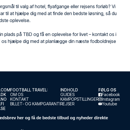
gsmål til valg af hotel, flyafgange eller rejsens forløb? Vi
klar til at hjælpe dig med at finde den bedste løsning, så du
dste oplevelse.
din plads på TBD og få en oplevelse for livet – kontakt os i
d os hjælpe dig med at planlægge din næste fodboldrejse
.COM
FOOTBALL TRAVEL:
INDHOLD
FØLG OS
.DK
OM OS
GUIDES
Facebook
.NO
KONTAKT
KAMPOPSTILLINGER
Instagram
FI
BILLET- OG KAMPGARANTI
REJSER
Youtube
.SE
edsbrev her og få de bedste tilbud og nyheder direkte