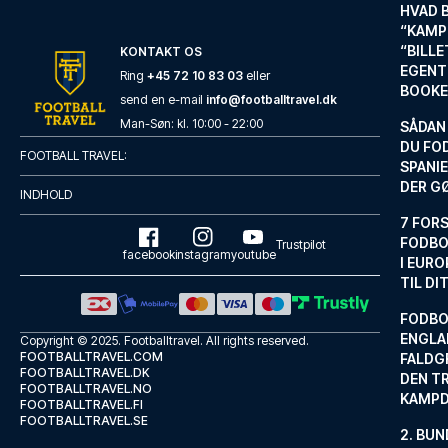
HVAD 
“KAMP
“BILL
KONTAKT OS
EGENTL
Ring
+45 72 10 83 03
eller
BOOKE
send en e-mail
info@footballtravel.dk
Man
-
Søn
: kl.
10:00
-
22:00
SÅDAN
DU FO
FOOTBALL TRAVEL:
SPANIE
DER G
INDHOLD
7 FORS
FODBO
Trustpilot
facebook
instagram
youtube
I EURO
TIL DI
FODBO
ENGLA
Copyright © 2025.
Footballtravel
. All rights reserved.
FOOTBALLTRAVEL.COM
FALDG
FOOTBALLTRAVEL.DK
DEN TR
FOOTBALLTRAVEL.NO
KAMP
FOOTBALLTRAVEL.FI
FOOTBALLTRAVEL.SE
2. BUN