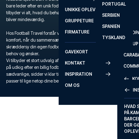
PORTUGAL
ROM
PRIMEI
bare leder efter en unik fodboldoplevelse på Football Travel,
UNIKKE OPLEVELSER
ANDRE
tilbyder vi alt, hvad du behøver for at sikre, at din fodboldrejse
SERBIEN
SEVILLA
SCOTT
bliver mindeværdig.
GRUPPETURE
PREMI
SPANIEN
FIRMATURE
EUROP
Hos Football Travel forstår vi vigtigheden af fleksibilitet og
TYSKLAND
komfort, når du sammensætter din fodboldrejse, og du kan derfor
FA CUP
skræddersy din egen fodboldrejse, så den passer præcis til dine
GAVEKORT
behov og ønsker.
CARAB
Vi tilbyder et stort udvalg af billetter til Dart 1, og hvad enten du er
KONTAKT
COMMU
på udkig efter en billig fodboldrejse eller en tur ud over det
sædvanlige, sidder vi klar til at hjælpe dig med den rejse der
INSPIRATION
CONFE
KO
passer til lige netop dine behov.
OM OS
IN
KONTA
FAQ
HVAD 
PÅ KA
BILLET
BARCE
GARAN
DER G
OPLEV
ETA-A