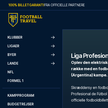
Skip to content
100% BILLETGARANTI
FRA OFFICIELLE PARTNERE
KLUBBER
LIGAER
Liga Profesion
BYER
Oplev den elektris
LANDE
række med en fodbol
NFL
(Argentina) kampe.
FORMEL 1
Skræddersy en fodbold
Profesional de Fútbol
KAMPPROGRAM
officielle fodboldbillet
BUDGETREJSER