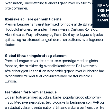
hver sæson, i modsætning til andre ligaer, hvor én eller to klubber
FIRMA
ofte dominerer.
TRIN F
FORES
Ikoniske spillere gennem tiderne
KAMP
Premier League har været hjemsted for nogle af de største spillere
i fodboldhistorien, herunder Thierry Henry, Cristiano Ronaldo,
Alan Shearer, Wayne Rooney og Kevin De Bruyne. Ligaens fysiske
spillestil og høje tempo har gjort den til en platform, hvor legender
skabes.
Global tiltrækningskraft og økonomi
Premier League er verdens mest sete sportsliga med en global
fanbase, der strækker sig over alle kontinenter. De lukrative tv-
aftaler har gjort ligaen til en økonomisk gigant, hvor klubberne har
økonomiske muskler til at konkurrere med de største hold i
Europa.
Fremtiden for Premier League
Ligaen fortsætter med at vokse, både i popularitet og økonomisk
magt. Med nye ejerskaber, teknologiske forbedringer som VAR og
en stadigt voksende international tilhængerskare ser fremtiden lys