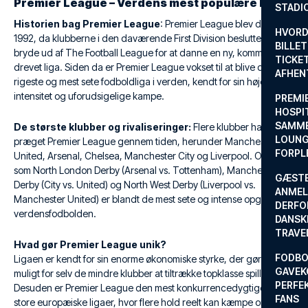
Premier League – Verdens mest populære liga
STADI
Historien bag Premier League
: Premier League blev dannet i
HVORD
1992, da klubberne i den daværende First Division besluttede at
BILLET
bryde ud af The Football League for at danne en ny, kommercielt
TICKET
drevet liga. Siden da er Premier League vokset til at blive den
AFHEN
rigeste og mest sete fodboldliga i verden, kendt for sin høje
intensitet og uforudsigelige kampe.
PREMI
HOSPIT
SAMME
De største klubber og rivaliseringer:
Flere klubber har
LOUNG
præget Premier League gennem tiden, herunder Manchester
FORPL
United, Arsenal, Chelsea, Manchester City og Liverpool. Opgør
som North London Derby (Arsenal vs. Tottenham), Manchester
GÆST
Derby (City vs. United) og North West Derby (Liverpool vs.
ANMEL
Manchester United) er blandt de mest sete og intense opgør i
DERFO
verdensfodbolden.
DANSK
TRAVE
Hvad gør Premier League unik?
FODBO
Ligaen er kendt for sin enorme økonomiske styrke, der gør det
GAVEK
muligt for selv de mindre klubber at tiltrække topklasse spillere.
PERFEK
Desuden er Premier League den mest konkurrencedygtige af de
FANS
store europæiske ligaer, hvor flere hold reelt kan kæmpe om titlen