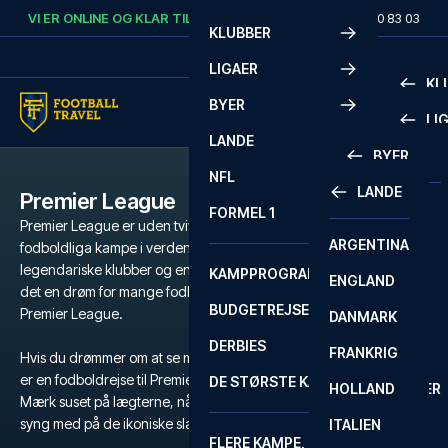
Skip to content
VI ER ONLINE OG KLAR TIL AT HJÆLPE DIG.
RING
+45 72 10 83 03
KLUBBER
LIGAER
KL
BYER
LI
PREMIE
LANDE
BYER
LA LIG
PREMIE
NFL
LANDE
Premier League
BARCELONA
SERIE A
LA LIG
FORMEL 1
Premier League er uden tvivl de mest populære og intense
ARGENTINA
LISSABON
BUNDES
SERIE A
fodboldliga kampe i verden. Med et væld af verdensstjerner,
legendariske klubber og en atmosfære der er svær at matche, er
KAMPPROGRAM
ENGLAND
LIVERPOOL
EREDIV
CHAMP
det en drøm for mange fodboldfans at få fingrene i billetter til
BUDGETREJSER
Premier League.
DANMARK
LONDON
CHAMP
1 BUND
DERBIES
FRANKRIG
MADRID
LIGUE 1
2 BUND
Hvis du drømmer om at se magien udfolde sig på grønsværen, så
er en fodboldrejse til Premier League den ultimative oplevelse.
DE STØRSTE KAMPE
HOLLAND
MANCHESTER
PRIMEI
CHAMP
Mærk suset på lægterne, når dit favorithold kæmper for sejren, og
syng med på de ikoniske slagsange, der runger gennem stadion.
ITALIEN
MILANO
SCOTT
LIGUE 1
FLERE KAMPE, ÉN TUR
PREMI