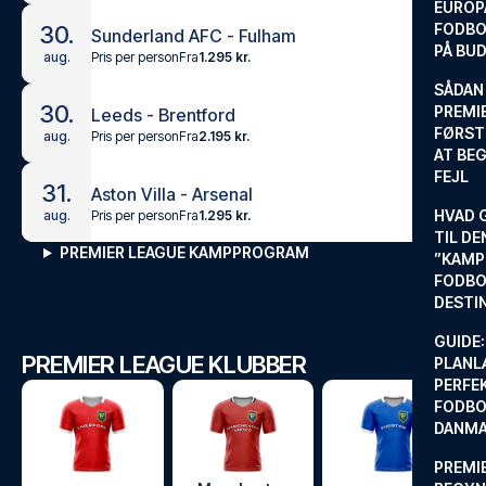
EUROP
FODBO
30.
Sunderland AFC - Fulham
PÅ BU
Pris per person
Fra
1.295 kr.
aug.
SÅDAN
30.
PREMIE
Leeds - Brentford
FØRST
Pris per person
Fra
2.195 kr.
aug.
AT BEG
FEJL
31.
Aston Villa - Arsenal
HVAD 
Pris per person
Fra
1.295 kr.
aug.
TIL DE
PREMIER LEAGUE KAMPPROGRAM
”KAMP
FODBO
DESTI
GUIDE:
PREMIER LEAGUE KLUBBER
PLANL
PERFE
FODBO
DANM
PREMI