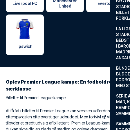
Manchester
BEGYND
Liverpool FC
Everton
United
STADI
BILLE
FORKL
LA LIG
STADI
BEDST
I BARC
Ipswich
MADRI
ANDAL
BUNDE
BUDGET
FODBO
Oplev Premier League kampe: En fodboldrejse i
MED S
særklasse
SERIE 
Billetter til Premier League kampe
MAD, 
KAMPO
At få fat i billetter til Premier League kan være en udfordring, da
SAMME
efterspørgslen ofte overstiger udbuddet. Men fortvivl ej! Vi
tilbyder et bredt udvalg af billetter til Premier League-kampe, så
SAMME
du kan sikre dig en plads på stadion og opleve drømmen.
FODBO