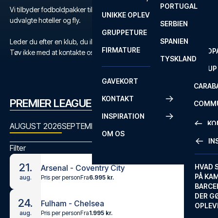
PORTUGAL
ROM
PRIMEI
Vi tilbyder fodboldpakker til Premier League med billetter,
UNIKKE OPLEVELSER
ANDRE
udvalgte hoteller og fly.
SERBIEN
SEVILLA
SCOTT
GRUPPETURE
PREMI
SPANIEN
Leder du efter en klub, du ikke kan finde?
FIRMATURE
EUROP
Tøv ikke med at kontakte os
her
eller på
+45 72 10 83 03
.
TYSKLAND
FA CUP
GAVEKORT
CARAB
KONTAKT
PREMIER LEAGUE KAMPPROGRAM
COMMU
INSPIRATION
CONFE
KO
AUGUST 2026
SEPTEMBER 2026
OKTOBER 2026
NOVEMBER
OM OS
IN
Filter
KONTA
21.
FAQ
HVAD 
Arsenal - Coventry City
PÅ KA
Pris per person
Fra
6.995 kr.
aug.
BILLET
BARCE
GARAN
DER G
24.
Fulham - Chelsea
OPLEV
ETA-A
Pris per person
Fra
1.995 kr.
aug.