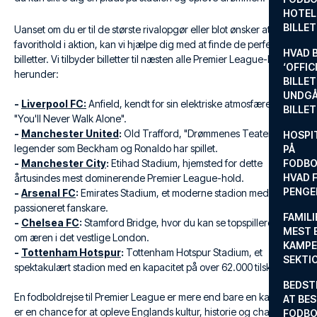
HOTEL
BILLE
Uanset om du er til de største rivalopgør eller blot ønsker at se dit
favorithold i aktion, kan vi hjælpe dig med at finde de perfekte
HVAD 
billetter. Vi tilbyder billetter til næsten alle Premier League-klubber,
‘OFFIC
herunder:
BILLET
UNDGÅ
-
Liverpool FC:
Anfield, kendt for sin elektriske atmosfære og
BILLE
"You'll Never Walk Alone".
-
Manchester United
:
Old Trafford, "Drømmenes Teater", hvor
HOSPIT
legender som Beckham og Ronaldo har spillet.
PÅ
-
Manchester City
:
Etihad Stadium, hjemsted for dette
FODBO
HVAD F
årtusindes mest dominerende Premier League-hold.
PENGE
-
Arsenal FC
:
Emirates Stadium, et moderne stadion med en
passioneret fanskare.
FAMILI
-
Chelsea FC
:
Stamford Bridge, hvor du kan se topspillere dyste
MEST 
om æren i det vestlige London.
KAMPE
-
Tottenham Hotspur
:
Tottenham Hotspur Stadium, et
SEKTI
spektakulært stadion med en kapacitet på over 62.000 tilskuere.
BEDST
En fodboldrejse til Premier League er mere end bare en kamp. Det
AT BES
er en chance for at opleve Englands kultur, historie og charme.
FODBO