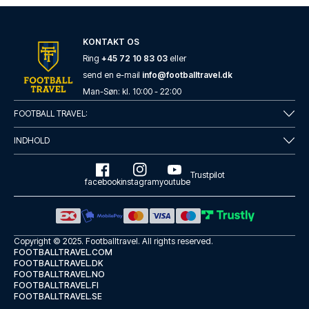
KONTAKT OS
Ring
+45 72 10 83 03
eller
send en e-mail
info@footballtravel.dk
Man
-
Søn
: kl.
10:00
-
22:00
FOOTBALL TRAVEL:
INDHOLD
Trustpilot
facebook
instagram
youtube
Copyright © 2025.
Footballtravel
. All rights reserved.
FOOTBALLTRAVEL.COM
FOOTBALLTRAVEL.DK
FOOTBALLTRAVEL.NO
FOOTBALLTRAVEL.FI
FOOTBALLTRAVEL.SE