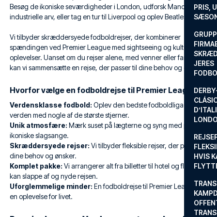
Besøg de ikoniske seværdigheder i London, udforsk Manchesters
PRIS, 
industrielle arv, eller tag en tur til Liverpool og oplev Beatles-byen.
SÆSON
GRUPP
Vi tilbyder skræddersyede fodboldrejser, der kombinerer
FIRMA
spændingen ved Premier League med sightseeing og kulturelle
SKRÆD
oplevelser. Uanset om du rejser alene, med venner eller familie,
JERES
kan vi sammensætte en rejse, der passer til dine behov og ønsker.
FODBO
Hvorfor vælge en fodboldrejse til Premier League?
DERBY-
CLÁSI
Verdensklasse fodbold:
Oplev den bedste fodboldliga i
D’ITAL
verden med nogle af de største stjerner.
LONDO
Unik atmosfære:
Mærk suset på lægterne og syng med på de
ikoniske slagsange.
REJSE
Skræddersyede rejser:
Vi tilbyder fleksible rejser, der passer til
FLEKSI
dine behov og ønsker.
HVIS 
Komplet pakke:
Vi arrangerer alt fra billetter til hotel og fly, så du
FLYTT
kan slappe af og nyde rejsen.
TRANS
Uforglemmelige minder:
En fodboldrejse til Premier League er
KAMPD
en oplevelse for livet.
OFFEN
TRANS