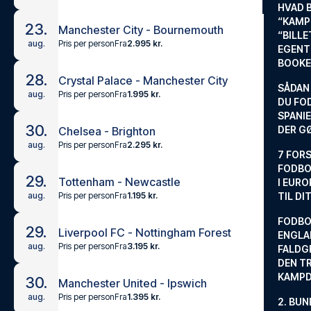
HVAD 
“KAMP
23.
Manchester City - Bournemouth
“BILL
Pris per person
Fra
2.995 kr.
aug.
EGENTL
BOOKE
28.
Crystal Palace - Manchester City
SÅDAN
Pris per person
Fra
1.995 kr.
aug.
DU FO
SPANIE
30.
DER G
Chelsea - Brighton
Pris per person
Fra
2.295 kr.
aug.
7 FORS
FODBO
29.
Tottenham - Newcastle
I EURO
Pris per person
Fra
1.195 kr.
aug.
TIL DI
FODBO
29.
Liverpool FC - Nottingham Forest
ENGLA
Pris per person
Fra
3.195 kr.
aug.
FALDG
DEN TR
KAMP
30.
Manchester United - Ipswich
Pris per person
Fra
1.395 kr.
aug.
2. BUN