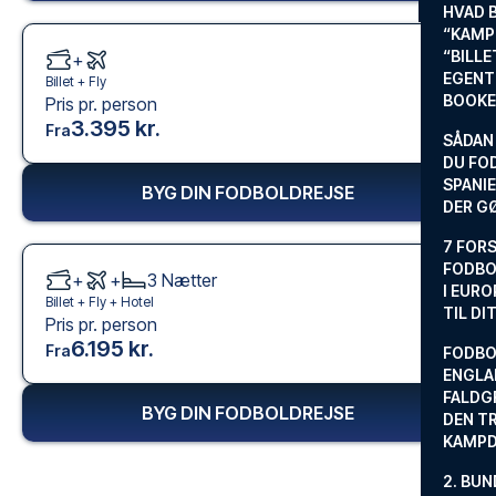
HVAD 
“KAMP
“BILL
+
EGENTL
Billet +
Fly
BOOKE
Pris pr. person
3.395 kr.
Fra
SÅDAN
DU FO
SPANIE
BYG DIN FODBOLDREJSE
DER G
7 FORS
FODBO
+
+
3
Nætter
I EURO
Billet +
Fly
+
Hotel
TIL DI
Pris pr. person
6.195 kr.
Fra
FODBO
ENGLA
FALDG
BYG DIN FODBOLDREJSE
DEN TR
KAMP
2. BUN