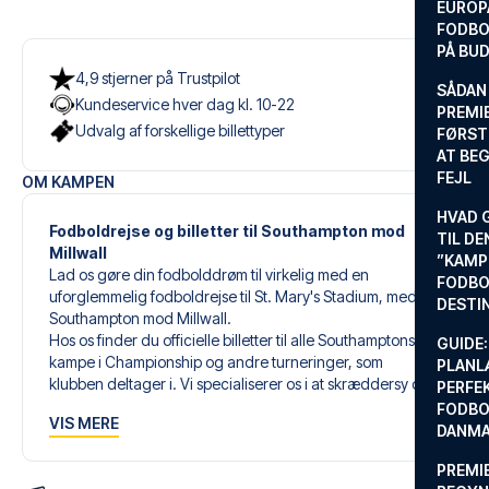
EUROP
FODBO
PÅ BU
4,9 stjerner på Trustpilot
SÅDAN
Kundeservice hver dag kl. 10-22
PREMIE
Udvalg af forskellige billettyper
FØRST
AT BEG
FEJL
OM KAMPEN
HVAD 
Fodboldrejse og billetter til Southampton mod
TIL DE
Millwall
”KAMP
Lad os gøre din fodbolddrøm til virkelig med en
FODBO
uforglemmelig fodboldrejse til St. Mary's Stadium, med
DESTI
Southampton mod Millwall.
Hos os finder du officielle billetter til alle Southamptons
GUIDE:
kampe i Championship og andre turneringer, som
PLANL
klubben deltager i. Vi specialiserer os i at skræddersy den
PERFE
perfekte fodboldrejse, der matcher dine individuelle
FODBO
VIS MERE
ønsker og behov.
DANM
PREMI
Vores skræddersyede fodboldrejser til Southampton er