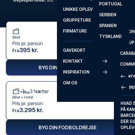
PORTUGAL
ROM
PRIMEI
UNIKKE OPLEVELSER
ANDRE
SERBIEN
SEVILLA
SCOTT
GRUPPETURE
PREMI
SPANIEN
FIRMATURE
EUROP
TYSKLAND
Billet
FA CUP
Pris pr. person
395 kr.
GAVEKORT
Fra
CARAB
KONTAKT
COMMU
BYG DIN FODBOLDREJSE
INSPIRATION
CONFE
KO
OM OS
IN
+
3
Nætter
KONTA
Billet +
Hotel
Pris pr. person
FAQ
HVAD 
3.295 kr.
PÅ KA
Fra
BILLET
BARCE
GARAN
DER G
BYG DIN FODBOLDREJSE
OPLEV
ETA-A