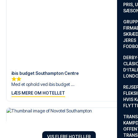
drøm om en fodboldtur.
PRIS, 
SÆSON
GRUPP
FIRMA
SKRÆD
JERES
FODBO
DERBY-
CLÁSI
D’ITAL
ibis budget Southampton Centre
LONDO
Med et ophold ved ibis budget ...
REJSE
LÆS MERE OM HOTELLET
FLEKSI
HVIS 
FLYTT
TRANS
KAMPD
OFFEN
TRANS
VIS FLERE HOTELLER