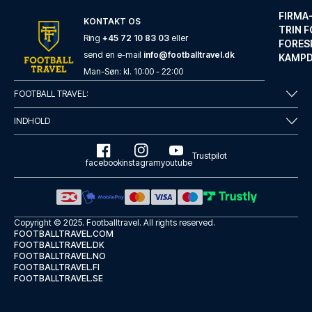
FIRMA
KONTAKT OS
TRIN F
Ring
+45 72 10 83 03
eller
FORES
send en e-mail
info@footballtravel.dk
KAMP
Holiday Inn Express Southampton - West by IHG
Man
-
Søn
: kl.
10:00
-
22:00
Med et ophold ved Holiday Inn ...
FOOTBALL TRAVEL:
LÆS MERE OM HOTELLET
INDHOLD
Trustpilot
facebook
instagram
youtube
Copyright © 2025.
Footballtravel
. All rights reserved.
FOOTBALLTRAVEL.COM
FOOTBALLTRAVEL.DK
FOOTBALLTRAVEL.NO
FOOTBALLTRAVEL.FI
FOOTBALLTRAVEL.SE