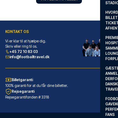
STADI
HVORD
BILLET
TICKET
AFHEN
KONTAKT OS
PREMI
Vi er klar til at hjælpe dig.
HOSPIT
Novotel Southampton
Skriv eller ring til os.
SAMME
+45 72 10 83 03
LOUNG
Med et ophold ved Novotel Sout...
info@footballtravel.dk
FORPL
LÆS MERE OM HOTELLET
GÆST
ANMEL
DERFO
Billetgaranti
DANSK
100% garanti for at du får dine billetter.
TRAVE
Rejsegaranti
Rejsegarantifonden # 3318
FODBO
GAVEK
PERFEK
FANS