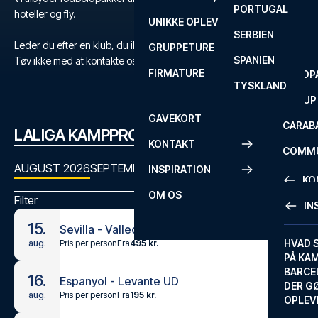
PORTUGAL
ROM
PRIMEI
hoteller og fly.
UNIKKE OPLEVELSER
ANDRE
SERBIEN
SEVILLA
SCOTT
Leder du efter en klub, du ikke kan finde?
GRUPPETURE
PREMI
SPANIEN
Tøv ikke med at kontakte os
her
eller på
+45 72 10 83 03
.
FIRMATURE
EUROP
TYSKLAND
FA CUP
GAVEKORT
CARAB
LALIGA KAMPPROGRAM
KONTAKT
COMMU
AUGUST 2026
SEPTEMBER 2026
OKTOBER 2026
NOVEMBER
INSPIRATION
CONFE
KO
OM OS
Filter
IN
KONTA
15.
Sevilla - Vallecano
FAQ
HVAD 
Pris per person
Fra
495 kr.
aug.
PÅ KA
BILLET
BARCE
16.
Espanyol - Levante UD
GARAN
DER G
Pris per person
Fra
195 kr.
aug.
OPLEV
ETA-A