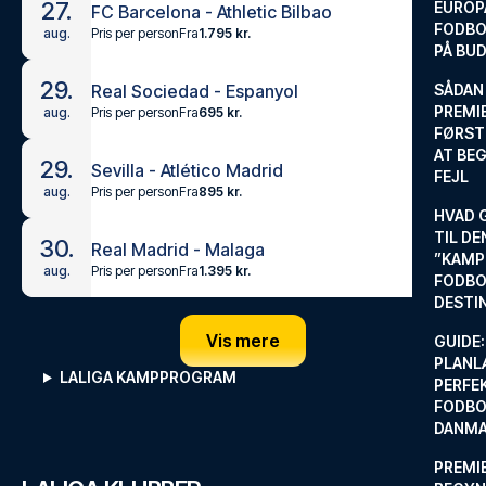
27.
EUROP
FC Barcelona - Athletic Bilbao
FODBO
Pris per person
Fra
1.795 kr.
aug.
PÅ BU
29.
Real Sociedad - Espanyol
SÅDAN
PREMIE
Pris per person
Fra
695 kr.
aug.
FØRST
AT BEG
29.
Sevilla - Atlético Madrid
FEJL
Pris per person
Fra
895 kr.
aug.
HVAD 
TIL DE
30.
Real Madrid - Malaga
”KAMP
Pris per person
Fra
1.395 kr.
aug.
FODBO
DESTI
Vis mere
GUIDE:
PLANL
LALIGA KAMPPROGRAM
PERFE
FODBO
DANM
PREMI