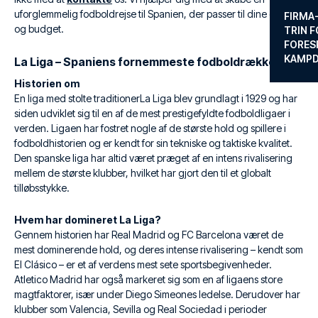
uforglemmelig fodboldrejse til Spanien, der passer til dine ønsker
FIRMA
og budget.
TRIN F
FORES
KAMP
La Liga – Spaniens fornemmeste fodboldrække
Historien om
En liga med stolte traditionerLa Liga blev grundlagt i 1929 og har
siden udviklet sig til en af de mest prestigefyldte fodboldligaer i
verden. Ligaen har fostret nogle af de største hold og spillere i
fodboldhistorien og er kendt for sin tekniske og taktiske kvalitet.
Den spanske liga har altid været præget af en intens rivalisering
mellem de største klubber, hvilket har gjort den til et globalt
tilløbsstykke.
Hvem har domineret La Liga?
Gennem historien har Real Madrid og FC Barcelona været de
mest dominerende hold, og deres intense rivalisering – kendt som
El Clásico – er et af verdens mest sete sportsbegivenheder.
Atletico Madrid har også markeret sig som en af ligaens store
magtfaktorer, især under Diego Simeones ledelse. Derudover har
klubber som Valencia, Sevilla og Real Sociedad i perioder