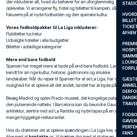
der inkluderer alt, hvad du behøver for en uforglemmelig
STADI
oplevelse. Vi arrangerer fly, hotel og billetter til kampen, så du kan
HVORD
fokusere på at nyde fodbolden og den spanske kultur.
BILLET
TICKET
Vores fodboldpakker til La Liga inkluderer:
AFHEN
Flybilletter tur/retur
Udvalgte hoteller i alle budgetter
PREMI
Billetter i adskillige kategorier
HOSPIT
SAMME
Mere end bare fodbold
LOUNG
Spanien har meget mere at byde på end bare fodbold. Landet er
FORPL
kendt for sin rige kultur, historie, gastronomi og smukke
landskaber. Når du rejser til Spanien for at se La Liga, har du også
GÆST
mulighed for at opleve alt det andet, landet har at byde på.
ANMEL
DERFO
DANSK
Besøg Madrid og oplev Prado-museet, det kongelige palads og
TRAVE
den pulserende natteliv. I Barcelona kan du beundre Gaudis
arkitektur, slentre ned ad La Rambla og nyde tapas på en af de
FODBO
mange hyggelige restauranter.
GAVEK
PERFEK
Hvis du drømmer om at opleve spændingen i La Liga live, så tøv
FANS
ikke med at
kontakte
os. Vi hjælper dig med at skabe en