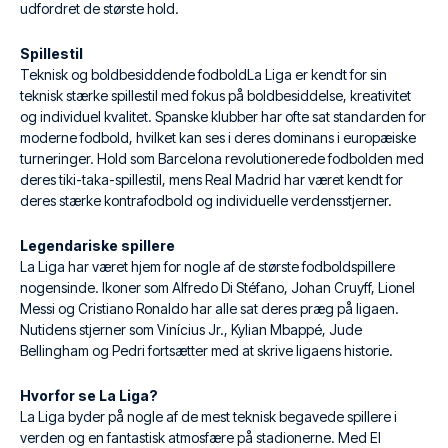
udfordret de største hold.
Spillestil
Teknisk og boldbesiddende fodboldLa Liga er kendt for sin
teknisk stærke spillestil med fokus på boldbesiddelse, kreativitet
og individuel kvalitet. Spanske klubber har ofte sat standarden for
moderne fodbold, hvilket kan ses i deres dominans i europæiske
turneringer. Hold som Barcelona revolutionerede fodbolden med
deres tiki-taka-spillestil, mens Real Madrid har været kendt for
deres stærke kontrafodbold og individuelle verdensstjerner.
Legendariske spillere
La Liga har været hjem for nogle af de største fodboldspillere
nogensinde. Ikoner som Alfredo Di Stéfano, Johan Cruyff, Lionel
Messi og Cristiano Ronaldo har alle sat deres præg på ligaen.
Nutidens stjerner som Vinícius Jr., Kylian Mbappé, Jude
Bellingham og Pedri fortsætter med at skrive ligaens historie.
Hvorfor se La Liga?
La Liga byder på nogle af de mest teknisk begavede spillere i
verden og en fantastisk atmosfære på stadionerne. Med El