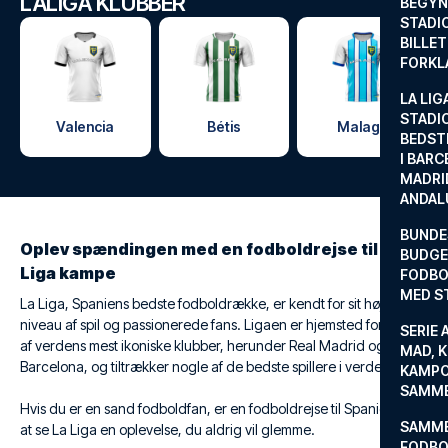
LALIGA KLUBBER
BEGYND
STADI
BILLE
FORKL
LA LIG
STADI
Valencia
Bétis
Malaga
BEDST
I BARC
MADRI
ANDAL
BUNDE
Oplev spændingen med en fodboldrejse til La
BUDGET
Liga kampe
FODBO
MED S
La Liga, Spaniens bedste fodboldrække, er kendt for sit høje
niveau af spil og passionerede fans. Ligaen er hjemsted for nogle
SERIE 
af verdens mest ikoniske klubber, herunder Real Madrid og FC
MAD, 
Barcelona, og tiltrækker nogle af de bedste spillere i verden.
KAMPO
SAMME
Hvis du er en sand fodboldfan, er en fodboldrejse til Spanien for
SAMME
at se La Liga en oplevelse, du aldrig vil glemme.
FODBO