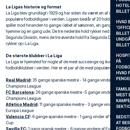
HOTEL
La Ligas historie og format
BILLE
La Liga blev grundlagt i 1929 og har siden da været en af de mest
populære fodboldligaer i verden. Ligaen består af 20 hold, der
HVAD 
spiller mod hinanden to gange i løbet af sæsonen, en gang
‘OFFIC
hjemme og en gang ude. De tre nederste hold rykker ned i
BILLET
Segunda División, mens de tre øverste hold fra Segunda División
UNDGÅ
rykker op i La Liga.
BILLE
HOSPIT
De største klubber i La Liga
PÅ
La Liga er hjemsted for nogle af de mest succesrige og ikoniske
FODBO
fodboldklubber i verden. Her er et par af de mest populære:
HVAD F
PENGE
Real Madrid
:
35 gange spanske mestre - 14 gange vindere af
Champions League
FAMILI
FC Barcelona
:
26 gange spanske mestre -5 gange vindere af
MEST 
Champions League
KAMPE
Atlético Madrid
:
11 gange spanske mestre - 3 gange vindere af
SEKTI
Europa League
Valencia CF
:
6 gange spanske mestre - 1 gang vinder af UEFA
BEDST
Cup
AT BES
FODBO
Sevilla FC
:
1 gang spansk mester - 6 gange vindere af Europa