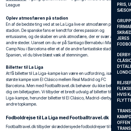
PRIS, 
League
SÆSON
Oplev atmosfæren på stadion
GRUPP
En af de bedste ting ved at se La Liga live er atmosfæren på
FIRMA
stadion. De spanske fans er kendt for deres passion og
SKRÆD
entusiasme, og de skaber en unik atmosfære, der er svær at finde
JERES
andre steder. Uanset om du er på Santiago Bernabéu i Madrid,
FODBO
Camp Nou i Barcelona eller et af de andre fantastiske stadioner i
DERBY-
Spanien, vil du blive blæst væk af stemningen.
CLÁSI
D’ITAL
Billetter til La Liga
LONDO
At få billetter til La Liga-kampe kan være en udfordring, især til de
største kampe som El Clásico mellem Real Madrid og FC
REJSE
Barcelona. Men med Footballtravel.dk behøver du ikke bekymre
FLEKSI
dig om billetjagten. Vi tilbyder et bredt udvalg af billetter til La
HVIS 
Liga-kampe, herunder billetter til El Clásico, Madrid-derbyet og
FLYTT
andre topkampe.
TRANS
KAMPD
Fodboldrejse til La Liga med Footballtravel.dk
OFFEN
Footballtravel.dk tilbyder skræddersyede fodboldrejser til La Liga,
TRANS