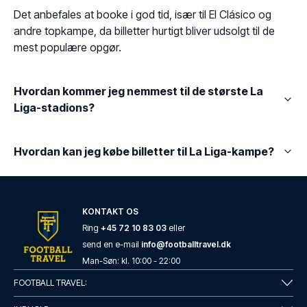
Det anbefales at booke i god tid, især til El Clásico og
andre topkampe, da billetter hurtigt bliver udsolgt til de
mest populære opgør.
Hvordan kommer jeg nemmest til de største La
Liga-stadions?
Hvordan kan jeg købe billetter til La Liga-kampe?
KONTAKT OS
Ring
+45 72 10 83 03
eller
send en e-mail
info@footballtravel.dk
Man
-
Søn
: kl.
10:00
-
22:00
FOOTBALL TRAVEL: