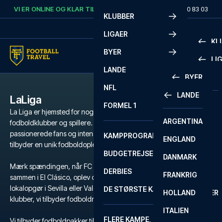
Skip to content
VI ER ONLINE OG KLAR TIL AT HJÆLPE DIG.
RING
+45 72 10 83 03
KLUBBER
LIGAER
KL
BYER
LI
PREMIE
LANDE
BYER
LA LIG
PREMIE
NFL
LANDE
LaLiga
BARCELONA
SERIE A
LA LIG
FORMEL 1
La Liga er hjemsted for nogle af verdens mest ikoniske
ARGENTINA
LISSABON
BUNDES
SERIE A
fodboldklubber og spillere. Med sin tekniske finesse,
passionerede fans og intense rivaliseringer er La Liga en liga, der
KAMPPROGRAM
ENGLAND
LIVERPOOL
EREDIV
CHAMP
tilbyder en unik fodboldoplevelse.
BUDGETREJSER
DANMARK
LONDON
CHAMP
1 BUND
Mærk spændingen, når FC Barcelona og Real Madrid tørner
DERBIES
FRANKRIG
MADRID
LIGUE 1
2 BUND
sammen i El Clásico, oplev den intense atmosfære på et
lokalopgør i Sevilla eller Valencia eller én af de mange andre
DE STØRSTE KAMPE
HOLLAND
MANCHESTER
PRIMEI
CHAMP
klubber, vi tilbyder fodboldrejser til.
ITALIEN
MILANO
SCOTT
LIGUE 1
FLERE KAMPE, ÉN TUR
PREMI
Vi tilbyder fodboldpakker til La Liga med billetter, udvalgte