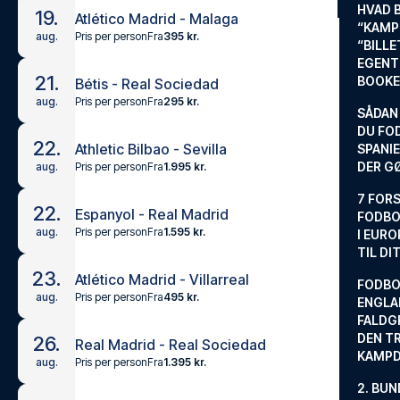
HVAD 
19.
Atlético Madrid - Malaga
“KAMP
Pris per person
Fra
395 kr.
aug.
“BILL
EGENTL
21.
BOOKE
Bétis - Real Sociedad
Pris per person
Fra
295 kr.
aug.
SÅDAN
DU FO
22.
Athletic Bilbao - Sevilla
SPANIE
DER G
Pris per person
Fra
1.995 kr.
aug.
7 FORS
22.
Espanyol - Real Madrid
FODBO
Pris per person
Fra
1.595 kr.
aug.
I EURO
TIL DI
23.
Atlético Madrid - Villarreal
FODBO
Pris per person
Fra
495 kr.
aug.
ENGLA
FALDG
DEN TR
26.
Real Madrid - Real Sociedad
KAMP
Pris per person
Fra
1.395 kr.
aug.
2. BUN