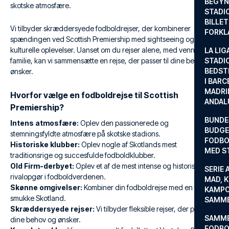
BEGYND
skotske atmosfære.
STADI
BILLE
Vi tilbyder skræddersyede fodboldrejser, der kombinerer
FORKL
spændingen ved Scottish Premiership med sightseeing og
kulturelle oplevelser. Uanset om du rejser alene, med venner eller
LA LIG
familie, kan vi sammensætte en rejse, der passer til dine behov og
STADI
BEDST
ønsker.
I BARC
MADRI
Hvorfor vælge en fodboldrejse til Scottish
ANDAL
Premiership?
BUNDE
Intens atmosfære:
Oplev den passionerede og
BUDGET
stemningsfyldte atmosfære på skotske stadions.
FODBO
Historiske klubber:
Oplev nogle af Skotlands mest
MED S
traditionsrige og succesfulde fodboldklubber.
Old Firm-derbyet:
Oplev et af de mest intense og historiske
SERIE 
rivalopgør i fodboldverdenen.
MAD, 
Skønne omgivelser:
Kombiner din fodboldrejse med en ferie i
KAMPO
smukke Skotland.
SAMME
Skræddersyede rejser:
Vi tilbyder fleksible rejser, der passer til
SAMME
dine behov og ønsker.
FODBO