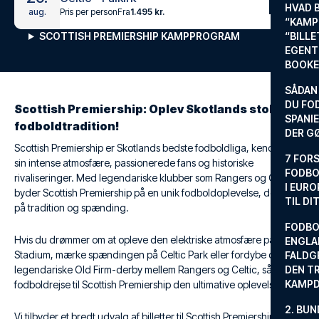
HVAD 
Pris per person
Fra
1.495 kr.
aug.
“KAMP
SCOTTISH PREMIERSHIP KAMPPROGRAM
“BILL
EGENTL
BOOKE
SÅDAN
DU FO
Scottish Premiership: Oplev Skotlands stolte
SPANIE
fodboldtradition!
DER G
Scottish Premiership er Skotlands bedste fodboldliga, kendt for
7 FORS
sin intense atmosfære, passionerede fans og historiske
FODBO
rivaliseringer. Med legendariske klubber som Rangers og Celtic,
I EURO
byder Scottish Premiership på en unik fodboldoplevelse, der er rig
TIL DI
på tradition og spænding.
FODBO
Hvis du drømmer om at opleve den elektriske atmosfære på Ibrox
ENGLA
Stadium, mærke spændingen på Celtic Park eller fordybe dig i det
FALDG
legendariske Old Firm-derby mellem Rangers og Celtic, så er en
DEN TR
KAMP
fodboldrejse til Scottish Premiership den ultimative oplevelse.
2. BUN
Vi tilbyder et bredt udvalg af billetter til Scottish Premiership-