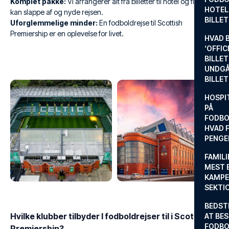
Komplet pakke:
Vi arrangerer alt fra billetter til hotel og fly, så du
HOTEL
kan slappe af og nyde rejsen.
BILLE
Uforglemmelige minder:
En fodboldrejse til Scottish
Premiership er en oplevelse for livet.
HVAD 
‘OFFIC
BILLET
UNDGÅ
BILLE
HOSPIT
PÅ
FODBO
HVAD F
PENGE
FAMILI
MEST 
KAMPE
SEKTI
BEDST
Hvilke klubber tilbyder I fodboldrejser til i Scottish
AT BES
FODBO
Premiership?