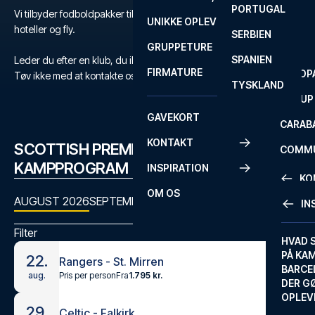
PORTUGAL
ROM
PRIMEI
Vi tilbyder fodboldpakker til Skotland med billetter, udvalgte
UNIKKE OPLEVELSER
ANDRE
hoteller og fly.
SERBIEN
SEVILLA
SCOTT
GRUPPETURE
PREMI
SPANIEN
Leder du efter en klub, du ikke kan finde?
FIRMATURE
EUROP
Tøv ikke med at kontakte os
her
eller på
+45 72 10 83 03
.
TYSKLAND
FA CUP
GAVEKORT
CARAB
KONTAKT
SCOTTISH PREMIERSHIP
COMMU
KAMPPROGRAM
INSPIRATION
CONFE
KO
OM OS
AUGUST 2026
SEPTEMBER 2026
OKTOBER 2026
NOVEMBER
IN
KONTA
Filter
FAQ
HVAD 
PÅ KA
22.
Rangers - St. Mirren
BILLET
BARCE
Pris per person
Fra
1.795 kr.
aug.
GARAN
DER G
OPLEV
ETA-A
29.
Celtic - Falkirk