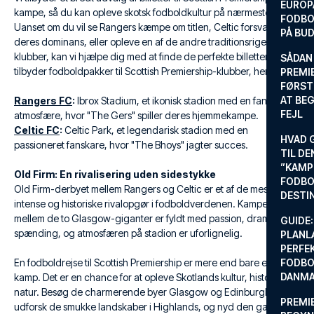
EUROP
kampe, så du kan opleve skotsk fodboldkultur på nærmeste hold.
FODBO
Uanset om du vil se Rangers kæmpe om titlen, Celtic forsvare
PÅ BU
deres dominans, eller opleve en af de andre traditionsrige
klubber, kan vi hjælpe dig med at finde de perfekte billetter. Vi
SÅDAN
tilbyder fodboldpakker til Scottish Premiership-klubber, herunder:
PREMIE
FØRST
AT BEG
Rangers FC
:
Ibrox Stadium, et ikonisk stadion med en fantastisk
FEJL
atmosfære, hvor "The Gers" spiller deres hjemmekampe.
Celtic FC
:
Celtic Park, et legendarisk stadion med en
HVAD 
passioneret fanskare, hvor "The Bhoys" jagter succes.
TIL DE
”KAMP
Old Firm: En rivalisering uden sidestykke
FODBO
Old Firm-derbyet mellem Rangers og Celtic er et af de mest
DESTI
intense og historiske rivalopgør i fodboldverdenen. Kampene
mellem de to Glasgow-giganter er fyldt med passion, drama og
GUIDE:
spænding, og atmosfæren på stadion er uforlignelig.
PLANL
PERFE
En fodboldrejse til Scottish Premiership er mere end bare en
FODBO
DANM
kamp. Det er en chance for at opleve Skotlands kultur, historie og
natur. Besøg de charmerende byer Glasgow og Edinburgh,
PREMI
udforsk de smukke landskaber i Highlands, og nyd den gæstfrie