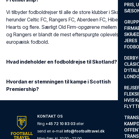
PRIS, 
SÆSON
Vi tilbyder fodboldrejser til alle de store klubber i Skotland,
herunder Celtic FC, Rangers FC, Aberdeen FC, Hibernian,
GRUPP
Hearts og flere. Særligt Old Firm-opgørene mellem Celtic
FIRMA
og Rangers er blandt de mest efterspurgte oplevelser i
SKRÆD
JERES
europæisk fodbold.
FODBO
DERBY-
Hvad indeholder en fodboldrejse til Skotland?
CLÁSI
D’ITAL
LONDO
Hvordan er stemningen til kampe i Scottish
REJSE
Premiership?
FLEKSI
HVIS 
FLYTT
KONTAKT OS
TRANS
KAMPD
Ring
+45 72 10 83 03
eller
OFFEN
send en e-mail
info@footballtravel.dk
TRANS
Man
-
Søn
: kl.
10:00
-
22:00