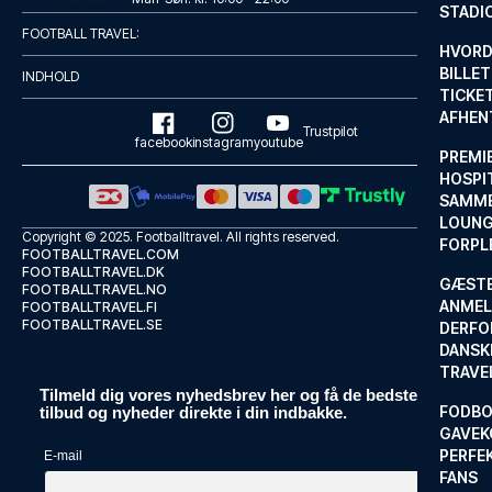
STADI
FOOTBALL TRAVEL:
HVORD
BILLET
INDHOLD
TICKET
AFHEN
Trustpilot
facebook
instagram
youtube
PREMI
HOSPIT
SAMME
LOUNG
Copyright © 2025.
Footballtravel
. All rights reserved.
FORPL
FOOTBALLTRAVEL.COM
FOOTBALLTRAVEL.DK
GÆST
FOOTBALLTRAVEL.NO
ANMEL
FOOTBALLTRAVEL.FI
FOOTBALLTRAVEL.SE
DERFO
DANSK
TRAVE
Tilmeld dig vores nyhedsbrev her og få de bedste
FODBO
tilbud og nyheder direkte i din indbakke.
GAVEK
PERFEK
E-mail
FANS