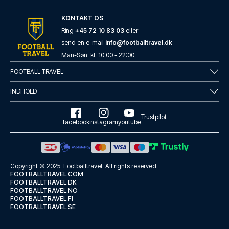
KONTAKT OS
Ring
+45 72 10 83 03
eller
send en e-mail
info@footballtravel.dk
Man
-
Søn
: kl.
10:00
-
22:00
ibis London City - Shoreditch
FOOTBALL TRAVEL:
Fra ibis London City - Shoredi...
INDHOLD
LÆS MERE OM HOTELLET
Trustpilot
facebook
instagram
youtube
Copyright © 2025.
Footballtravel
. All rights reserved.
FOOTBALLTRAVEL.COM
FOOTBALLTRAVEL.DK
FOOTBALLTRAVEL.NO
FOOTBALLTRAVEL.FI
FOOTBALLTRAVEL.SE