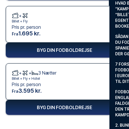
HVAD 
“KAMP
“BILL
+
EGENTL
Billet +
Fly
BOOKE
Pris pr. person
1.695 kr.
Fra
SÅDAN
DU FO
SPANIE
BYG DIN FODBOLDREJSE
DER G
7 FORS
FODBO
+
+
3
Nætter
I EURO
Billet +
Fly
+
Hotel
TIL DI
Pris pr. person
3.595 kr.
Fra
FODBO
ENGLA
FALDG
BYG DIN FODBOLDREJSE
DEN TR
KAMP
2. BUN