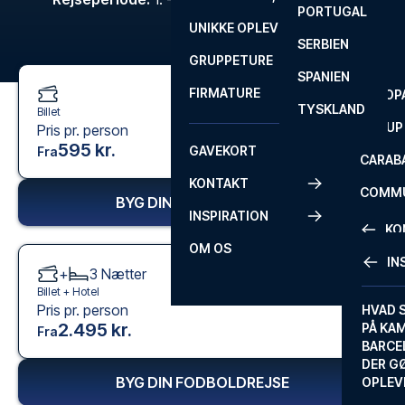
PORTUGAL
ROM
PRIMEI
UNIKKE OPLEVELSER
ANDRE
SERBIEN
SEVILLA
SCOTT
GRUPPETURE
PREMI
SPANIEN
FIRMATURE
EUROP
TYSKLAND
Billet
FA CUP
Pris pr. person
595 kr.
GAVEKORT
Fra
CARAB
KONTAKT
COMMU
BYG DIN FODBOLDREJSE
INSPIRATION
CONFE
KO
OM OS
IN
+
3
Nætter
KONTA
Billet +
Hotel
Pris pr. person
FAQ
HVAD 
2.495 kr.
PÅ KA
Fra
BILLET
BARCE
GARAN
DER G
BYG DIN FODBOLDREJSE
OPLEV
ETA-A