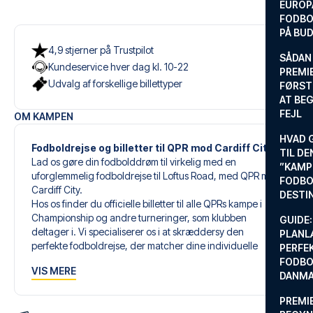
EUROP
FODBO
PÅ BU
4,9 stjerner på Trustpilot
SÅDAN
Kundeservice hver dag kl. 10-22
PREMIE
Udvalg af forskellige billettyper
FØRST
AT BEG
FEJL
OM KAMPEN
HVAD 
Fodboldrejse og billetter til QPR mod Cardiff City
TIL DE
Lad os gøre din fodbolddrøm til virkelig med en
”KAMP
uforglemmelig fodboldrejse til Loftus Road, med QPR mod
FODBO
Cardiff City.
DESTI
Hos os finder du officielle billetter til alle QPRs kampe i
Championship og andre turneringer, som klubben
GUIDE:
deltager i. Vi specialiserer os i at skræddersy den
PLANL
perfekte fodboldrejse, der matcher dine individuelle
PERFE
ønsker og behov.
FODBO
VIS MERE
DANM
Vores skræddersyede fodboldrejser til QPR er designet til
PREMI
at give dig en uforglemmelig oplevelse. Du sammensætter