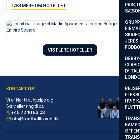
PRIS, 
LÆS MERE OM HOTELLET
SÆSON
GRUPP
FIRMA
SKRÆD
JERES
FODBO
VIS FLERE HOTELLER
DERBY-
CLÁSI
D’ITAL
LONDO
REJSE
KONTAKT OS
FLEKSI
Vi er klar til at hjælpe dig.
HVIS 
Marlin Apartments London Bridge - Empire Square
Skriv eller ring til os.
FLYTT
+45 72 10 83 03
FraMarlin Apartments London Br...
TRANS
info@footballtravel.dk
LÆS MERE OM HOTELLET
KAMPD
OFFEN
TRANS