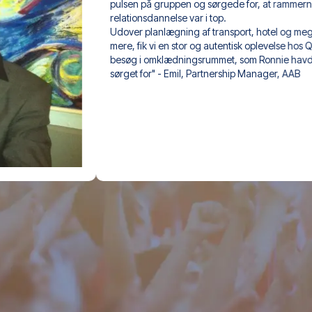
pulsen på gruppen og sørgede for, at rammerne for 
relationsdannelse var i top. 

Udover planlægning af transport, hotel og meget 
mere, fik vi en stor og autentisk oplevelse hos QPR med 
besøg i omklædningsrummet, som Ronnie havde 
sørget for" - Emil, Partnership Manager, AAB 