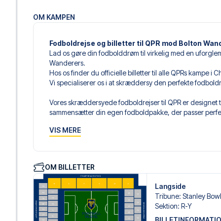
OM KAMPEN
Fodboldrejse og billetter til QPR mod Bolton Wan
Lad os gøre din fodbolddrøm til virkelig med en uforgle
Wanderers.
Hos os finder du officielle billetter til alle QPRs kampe 
Vi specialiserer os i at skræddersy den perfekte fodbold
Vores skræddersyede fodboldrejser til QPR er designet ti
sammensætter din egen fodboldpakke, der passer perfekt
af fodboldbilletter, udvalgte hotel til enhver smag og bud
VIS MERE
Når du vælger din billettype, kan du se i hvilken sektion,
det er en hospitality-billet. En hospitality-billet, er en bi
eksempelvis være loungeadgang og/eller mad og drikkevar
OM BILLETTER
du vælger billettypen, og på dine rejsedokumenter.
Langside
Vi tilbyder et bredt udvalg af håndplukkede hoteller i L
Tribune
:
Stanley Bow
luksuriøse 5-stjernede hoteller til charmerende boutiqueh
Sektion
:
R-Y
enhver rejsende. Vi tager højde for beliggenhed, komfort
BILLETINFORMATI
passer dig bedst. Hvis du foretrækker et specifikt hotel, so