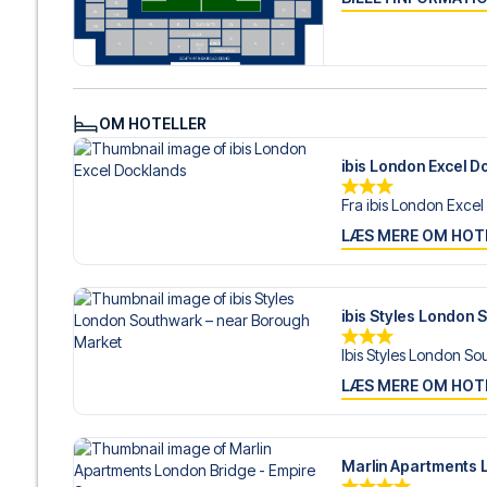
gøre.
Vi tilbyder fodboldpakker til QPR både med og uden fly, 
ønsker dette.
Hvis du derimod vælger en af vores komplette pakker ink
om check-in procedurer og flydetaljer sammen med dine 
OM HOTELLER
og fokusere på at nyde fodboldoplevelsen.
ibis London Excel D
Sikker booking og personlig service
Din sikkerhed og oplevelse er vores højeste prioritet. Vi 
Fra ibis London Excel
din fodboldpakke og står klar med personlig service båd
LÆS MERE OM HOT
eller
her
, hvis du har brug for hjælp til at bestille rejsen.
Er du klar til at rejse til London og opleve stjernerne fr
os hjælpe dig med at realisere din drøm om en fodboldtu
ibis Styles London
Ibis Styles London So
LÆS MERE OM HOT
Marlin Apartments 