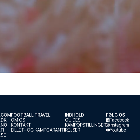
.COM
FOOTBALL TRAVEL:
INDHOLD
FØLG OS
.DK
OM OS
GUIDES
Facebook
.NO
KONTAKT
KAMPOPSTILLINGER
Instagram
FI
BILLET- OG KAMPGARANTI
REJSER
Youtube
.SE