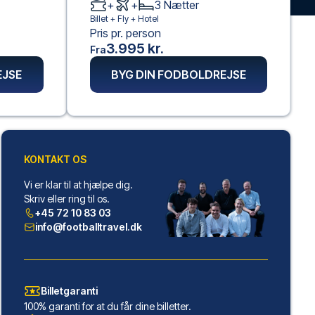
+
+
3
Nætter
Billet +
Fly
+
Hotel
Pris pr. person
3.995 kr.
Fra
EJSE
BYG DIN FODBOLDREJSE
KONTAKT OS
Vi er klar til at hjælpe dig.
Skriv eller ring til os.
+45 72 10 83 03
info@footballtravel.dk
Billetgaranti
100% garanti for at du får dine billetter.