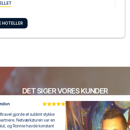
ELLET
RE HOTELLER
don House, London City
ntcalm Roy...
ELLET
ring Hotel...
ELLET
DET SIGER VORES KUNDER
ondon Victoria
rde et sublimt stykke 
rnington H...
Netværksturen var en 
ELLET
Ronnie havde konstant 