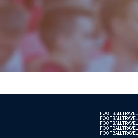
od Hotel L...
ELLET
 Central Southwark
avelodge L...
ELLET
reditch
itch ligg...
ELLET
FOOTBALLTRAVEL
FOOTBALLTRAVEL
FOOTBALLTRAVEL
FOOTBALLTRAVEL.
on-Shoreditch
FOOTBALLTRAVEL