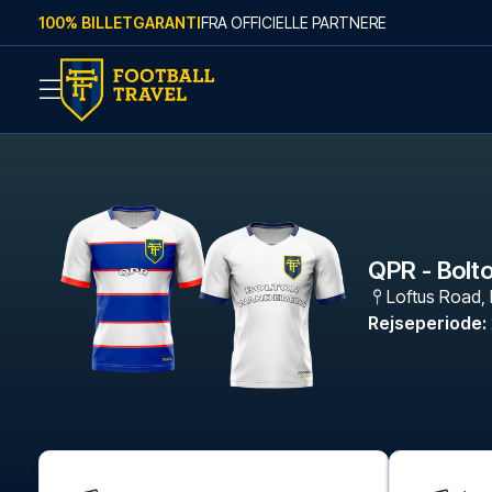
Skip to content
100% BILLETGARANTI
FRA OFFICIELLE PARTNERE
QPR - Bolt
Loftus Road
,
Rejseperiode
: