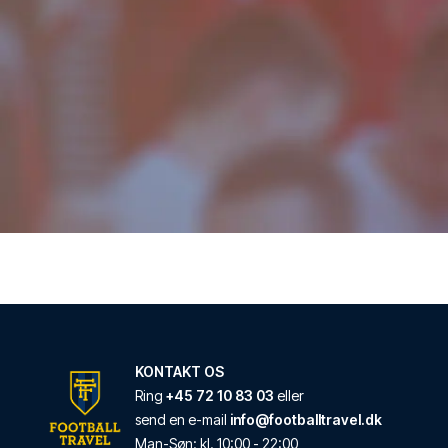
Good Hotel London
Med et ophold ved Go
LÆS MERE OM HOT
Travelodge London
Med et ophold ved Tr
LÆS MERE OM HOT
Point A London Sho
Point A London Shored
LÆS MERE OM HOT
KONTAKT OS
Ring
+45 72 10 83 03
eller
send en e-mail
info@footballtravel.dk
Virgin Hotels Lond
Man
-
Søn
: kl.
10:00
-
22:00