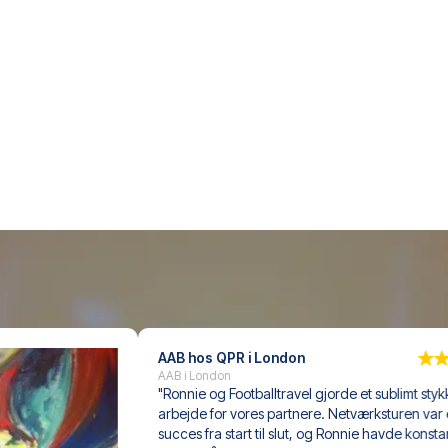
AAB hos QPR i London
AAB i London
"Ronnie og Footballtravel gjorde et sublimt stykke 
arbejde for vores partnere. Netværksturen var en 
succes fra start til slut, og Ronnie havde konstant 