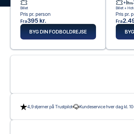
+
Billet
Billet +
Hot
Pris pr. person
Pris pr. 
395 kr.
2.49
Fra
Fra
BYG DIN FODBOLDREJSE
BYG
4,9 stjerner på Trustpilot
Kundeservice hver dag kl. 10