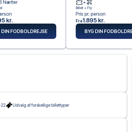
3
Nætter
+
el
Billet +
Fly
person
Pris pr. person
5 kr.
1.895 kr.
Fra
 DIN FODBOLDREJSE
BYG DIN FODBOLDR
-22
Udvalg af forskellige billettyper