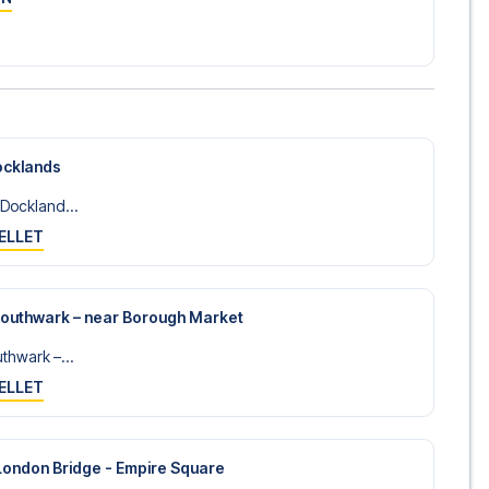
så du selv kan vælge at stå for flyplanlægningen, hvis du
lusive fly, vil du modtage al den nødvendige information
rejsedokumenter, så du kan rejse afsted med ro i sindet
ocklands
sørger for en problemfri bestillingsproces i forbindelse med
 Dockland...
e før og under rejsen. Vi er tilgængelige på
72108303
ELLET
a QPR på Loftus Road i Championship? Kontakt os i dag, og lad
r.
 Southwark – near Borough Market
uthwark –...
ELLET
London Bridge - Empire Square