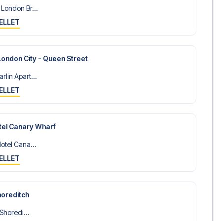
 London Br...
ELLET
London City - Queen Street
lin Apart...
ELLET
tel Canary Wharf
otel Cana...
ELLET
horeditch
 Shoredi...