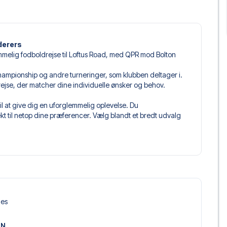
derers
mmelig fodboldrejse til Loftus Road, med QPR mod Bolton
i Championship og andre turneringer, som klubben deltager i.
rejse, der matcher dine individuelle ønsker og behov.
l at give dig en uforglemmelig oplevelse. Du
 til netop dine præferencer. Vælg blandt et bredt udvalg
get og fleksible fly, der passer dig bedst.
 du kommer til at sidde, og hvad billettypen indeholder, hvis
llet, hvor der er mere inkluderet end selve billetten. Det kan
er. Hvis dette er inkluderet, vil det tydeligt fremgå, når
ondon, der passer til enhver smag og ethvert budget. Fra
les
oteller og prisvenlige alternativer – vi har noget for
 og pris. Det eneste du skal gøre er at vælge det hotel der
ON
m vi ikke tilbyder, så kontakt os, og vi vil se, hvad vi kan