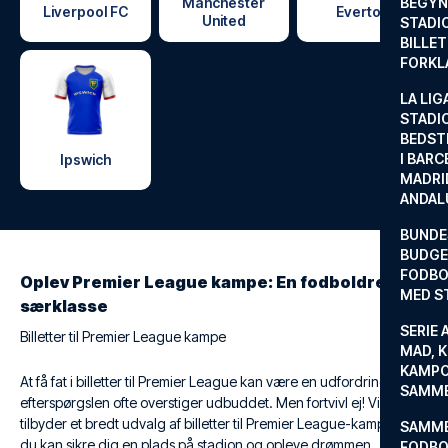
Manchester
BEGYND
Liverpool FC
Everton
United
STADI
BILLE
FORKL
LA LIG
STADI
BEDST
I BARC
Ipswich
MADRI
ANDAL
BUNDE
BUDGET
FODBO
Oplev Premier League kampe: En fodboldrejse i
MED S
særklasse
SERIE 
Billetter til Premier League kampe
MAD, 
KAMPO
At få fat i billetter til Premier League kan være en udfordring, da
SAMME
efterspørgslen ofte overstiger udbuddet. Men fortvivl ej! Vi
tilbyder et bredt udvalg af billetter til Premier League-kampe, så
SAMME
du kan sikre dig en plads på stadion og opleve drømmen.
FODBO