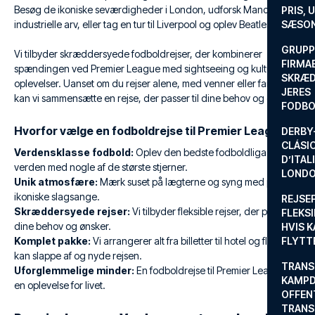
Besøg de ikoniske seværdigheder i London, udforsk Manchesters
PRIS, 
industrielle arv, eller tag en tur til Liverpool og oplev Beatles-byen.
SÆSON
GRUPP
Vi tilbyder skræddersyede fodboldrejser, der kombinerer
FIRMA
spændingen ved Premier League med sightseeing og kulturelle
SKRÆD
oplevelser. Uanset om du rejser alene, med venner eller familie,
JERES
kan vi sammensætte en rejse, der passer til dine behov og ønsker.
FODBO
Hvorfor vælge en fodboldrejse til Premier League?
DERBY-
CLÁSI
Verdensklasse fodbold:
Oplev den bedste fodboldliga i
D’ITAL
verden med nogle af de største stjerner.
LONDO
Unik atmosfære:
Mærk suset på lægterne og syng med på de
ikoniske slagsange.
REJSE
Skræddersyede rejser:
Vi tilbyder fleksible rejser, der passer til
FLEKSI
dine behov og ønsker.
HVIS 
Komplet pakke:
Vi arrangerer alt fra billetter til hotel og fly, så du
FLYTT
kan slappe af og nyde rejsen.
TRANS
Uforglemmelige minder:
En fodboldrejse til Premier League er
KAMPD
en oplevelse for livet.
OFFEN
TRANS