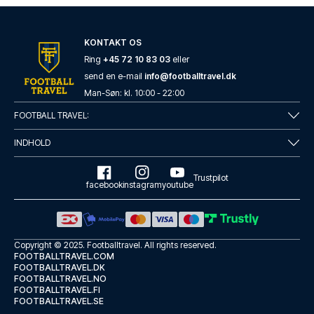
KONTAKT OS
Ring
+45 72 10 83 03
eller
send en e-mail
info@footballtravel.dk
Man
-
Søn
: kl.
10:00
-
22:00
FOOTBALL TRAVEL:
INDHOLD
Trustpilot
facebook
instagram
youtube
Copyright © 2025.
Footballtravel
. All rights reserved.
FOOTBALLTRAVEL.COM
FOOTBALLTRAVEL.DK
FOOTBALLTRAVEL.NO
FOOTBALLTRAVEL.FI
FOOTBALLTRAVEL.SE