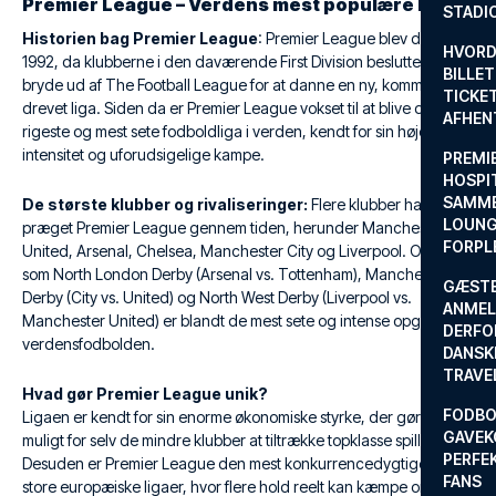
Premier League – Verdens mest populære liga
STADI
Historien bag Premier League
: Premier League blev dannet i
HVORD
1992, da klubberne i den daværende First Division besluttede at
BILLET
bryde ud af The Football League for at danne en ny, kommercielt
TICKET
drevet liga. Siden da er Premier League vokset til at blive den
AFHEN
rigeste og mest sete fodboldliga i verden, kendt for sin høje
intensitet og uforudsigelige kampe.
PREMI
HOSPIT
SAMME
De største klubber og rivaliseringer:
Flere klubber har
LOUNG
præget Premier League gennem tiden, herunder Manchester
FORPL
United, Arsenal, Chelsea, Manchester City og Liverpool. Opgør
som North London Derby (Arsenal vs. Tottenham), Manchester
GÆST
Derby (City vs. United) og North West Derby (Liverpool vs.
ANMEL
Manchester United) er blandt de mest sete og intense opgør i
DERFO
verdensfodbolden.
DANSK
TRAVE
Hvad gør Premier League unik?
FODBO
Ligaen er kendt for sin enorme økonomiske styrke, der gør det
GAVEK
muligt for selv de mindre klubber at tiltrække topklasse spillere.
PERFEK
Desuden er Premier League den mest konkurrencedygtige af de
FANS
store europæiske ligaer, hvor flere hold reelt kan kæmpe om titlen