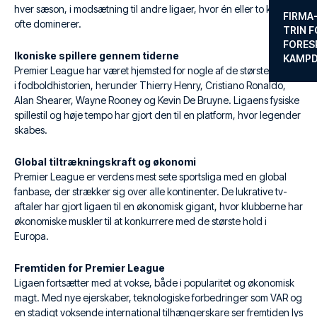
hver sæson, i modsætning til andre ligaer, hvor én eller to klubber
FIRMA
ofte dominerer.
TRIN F
FORES
Ikoniske spillere gennem tiderne
KAMP
Premier League har været hjemsted for nogle af de største spillere
i fodboldhistorien, herunder Thierry Henry, Cristiano Ronaldo,
Alan Shearer, Wayne Rooney og Kevin De Bruyne. Ligaens fysiske
spillestil og høje tempo har gjort den til en platform, hvor legender
skabes.
Global tiltrækningskraft og økonomi
Premier League er verdens mest sete sportsliga med en global
fanbase, der strækker sig over alle kontinenter. De lukrative tv-
aftaler har gjort ligaen til en økonomisk gigant, hvor klubberne har
økonomiske muskler til at konkurrere med de største hold i
Europa.
Fremtiden for Premier League
Ligaen fortsætter med at vokse, både i popularitet og økonomisk
magt. Med nye ejerskaber, teknologiske forbedringer som VAR og
en stadigt voksende international tilhængerskare ser fremtiden lys