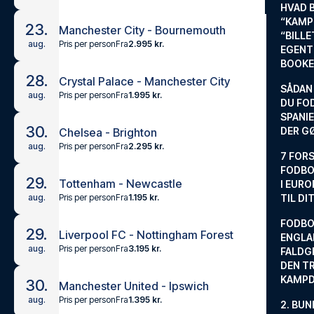
HVAD 
“KAMP
23.
Manchester City - Bournemouth
“BILL
Pris per person
Fra
2.995 kr.
aug.
EGENTL
BOOKE
28.
Crystal Palace - Manchester City
SÅDAN
Pris per person
Fra
1.995 kr.
aug.
DU FO
SPANIE
30.
DER G
Chelsea - Brighton
Pris per person
Fra
2.295 kr.
aug.
7 FORS
FODBO
29.
Tottenham - Newcastle
I EURO
Pris per person
Fra
1.195 kr.
aug.
TIL DI
FODBO
29.
Liverpool FC - Nottingham Forest
ENGLA
Pris per person
Fra
3.195 kr.
aug.
FALDG
DEN TR
KAMP
30.
Manchester United - Ipswich
Pris per person
Fra
1.395 kr.
aug.
2. BUN