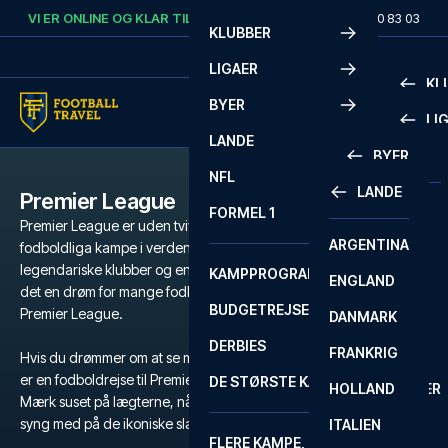
Skip to content
VI ER ONLINE OG KLAR TIL AT HJÆLPE DIG.
RING
+45 72 10 83 03
KLUBBER
LIGAER
KL
BYER
LI
PREMIE
LANDE
BYER
LA LIG
PREMIE
NFL
LANDE
Premier League
BARCELONA
SERIE A
LA LIG
FORMEL 1
Premier League er uden tvivl de mest populære og intense
ARGENTINA
LISSABON
BUNDES
SERIE A
fodboldliga kampe i verden. Med et væld af verdensstjerner,
legendariske klubber og en atmosfære der er svær at matche, er
KAMPPROGRAM
ENGLAND
LIVERPOOL
EREDIV
CHAMP
det en drøm for mange fodboldfans at få fingrene i billetter til
BUDGETREJSER
Premier League.
DANMARK
LONDON
CHAMP
1 BUND
DERBIES
FRANKRIG
MADRID
LIGUE 1
2 BUND
Hvis du drømmer om at se magien udfolde sig på grønsværen, så
er en fodboldrejse til Premier League den ultimative oplevelse.
DE STØRSTE KAMPE
HOLLAND
MANCHESTER
PRIMEI
CHAMP
Mærk suset på lægterne, når dit favorithold kæmper for sejren, og
syng med på de ikoniske slagsange, der runger gennem stadion.
ITALIEN
MILANO
SCOTT
LIGUE 1
FLERE KAMPE, ÉN TUR
PREMI