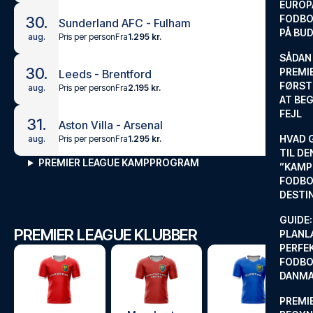
EUROP
FODBO
30.
Sunderland AFC - Fulham
PÅ BU
Pris per person
Fra
1.295 kr.
aug.
SÅDAN
30.
PREMIE
Leeds - Brentford
FØRST
Pris per person
Fra
2.195 kr.
aug.
AT BEG
FEJL
31.
Aston Villa - Arsenal
HVAD 
Pris per person
Fra
1.295 kr.
aug.
TIL DE
PREMIER LEAGUE KAMPPROGRAM
”KAMP
FODBO
DESTI
GUIDE:
PREMIER LEAGUE KLUBBER
PLANL
PERFE
FODBO
DANM
PREMI