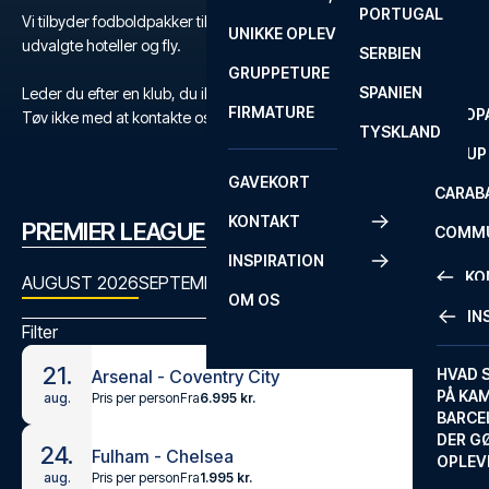
PORTUGAL
ROM
PRIMEI
Vi tilbyder fodboldpakker til Premier League med billetter,
UNIKKE OPLEVELSER
ANDRE
udvalgte hoteller og fly.
SERBIEN
SEVILLA
SCOTT
GRUPPETURE
PREMI
SPANIEN
Leder du efter en klub, du ikke kan finde?
FIRMATURE
EUROP
Tøv ikke med at kontakte os
her
eller på
+45 72 10 83 03
.
TYSKLAND
FA CUP
GAVEKORT
CARAB
KONTAKT
PREMIER LEAGUE KAMPPROGRAM
COMMU
INSPIRATION
CONFE
KO
AUGUST 2026
SEPTEMBER 2026
OKTOBER 2026
NOVEMBER
OM OS
IN
Filter
KONTA
21.
FAQ
HVAD 
Arsenal - Coventry City
PÅ KA
Pris per person
Fra
6.995 kr.
aug.
BILLET
BARCE
GARAN
DER G
24.
Fulham - Chelsea
OPLEV
ETA-A
Pris per person
Fra
1.995 kr.
aug.