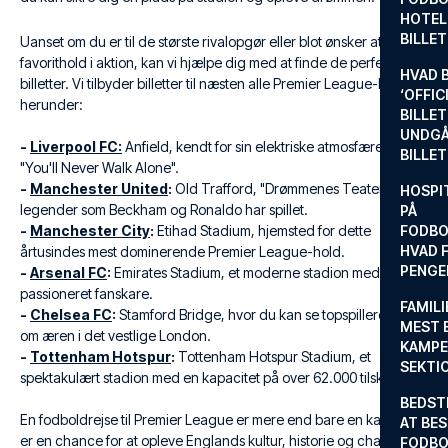
HOTEL
BILLE
Uanset om du er til de største rivalopgør eller blot ønsker at se dit
favorithold i aktion, kan vi hjælpe dig med at finde de perfekte
HVAD 
billetter. Vi tilbyder billetter til næsten alle Premier League-klubber,
‘OFFIC
herunder:
BILLET
UNDGÅ
-
Liverpool FC:
Anfield, kendt for sin elektriske atmosfære og
BILLE
"You'll Never Walk Alone".
-
Manchester United
:
Old Trafford, "Drømmenes Teater", hvor
HOSPIT
legender som Beckham og Ronaldo har spillet.
PÅ
-
Manchester City
:
Etihad Stadium, hjemsted for dette
FODBO
HVAD F
årtusindes mest dominerende Premier League-hold.
PENGE
-
Arsenal FC
:
Emirates Stadium, et moderne stadion med en
passioneret fanskare.
FAMILI
-
Chelsea FC
:
Stamford Bridge, hvor du kan se topspillere dyste
MEST 
om æren i det vestlige London.
KAMPE
-
Tottenham Hotspur
:
Tottenham Hotspur Stadium, et
SEKTI
spektakulært stadion med en kapacitet på over 62.000 tilskuere.
BEDST
En fodboldrejse til Premier League er mere end bare en kamp. Det
AT BES
er en chance for at opleve Englands kultur, historie og charme.
FODBO