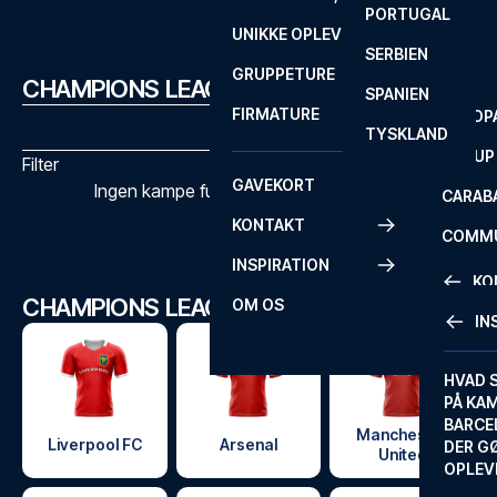
PORTUGAL
ROM
PRIMEI
UNIKKE OPLEVELSER
ANDRE
SERBIEN
SEVILLA
SCOTT
GRUPPETURE
PREMI
CHAMPIONS LEAGUE KAMPPROGRAM
SPANIEN
FIRMATURE
EUROP
TYSKLAND
FA CUP
Filter
GAVEKORT
Ingen kampe fundet med de valgte filtre
CARAB
KONTAKT
COMMU
INSPIRATION
CONFE
KO
CHAMPIONS LEAGUE KLUBBER
OM OS
IN
KONTA
FAQ
HVAD 
PÅ KA
BILLET
BARCE
Manchester
GARAN
Liverpool FC
Arsenal
DER G
United
OPLEV
ETA-A