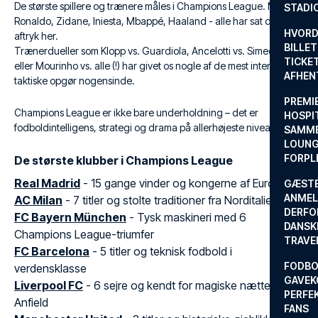
De største spillere og trænere måles i Champions League. Messi,
STADI
Ronaldo, Zidane, Iniesta, Mbappé, Haaland - alle har sat deres
HVORD
aftryk her.
BILLET
Trænerdueller som Klopp vs. Guardiola, Ancelotti vs. Simeone,
TICKET
eller Mourinho vs. alle (!) har givet os nogle af de mest intense
AFHEN
taktiske opgør nogensinde.
PREMI
Champions League er ikke bare underholdning – det er
HOSPIT
fodboldintelligens, strategi og drama på allerhøjeste niveau.
SAMME
LOUNG
FORPL
De største klubber i Champions League
Real Madrid
- 15 gange vinder og kongerne af Europa
GÆST
ANMEL
AC Milan
- 7 titler og stolte traditioner fra Norditalien
DERFO
FC Bayern München
- Tysk maskineri med 6
DANSK
Champions League-triumfer
TRAVE
FC Barcelona
- 5 titler og teknisk fodbold i
FODBO
verdensklasse
GAVEK
Liverpool FC
- 6 sejre og kendt for magiske nætter på
PERFEK
Anfield
FANS