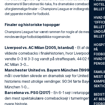
dominans til Barcelonas tiki-taka, fra dramatiske comebacks til
HOTEL
uforglemmelige finaler – Champions League er indbegrebet af
BILLE
det ypperste inden for fodbold.
HVAD 
‘OFFIC
Finaler og historiske topopgør
BILLET
UNDGÅ
Champions League har været rammen for nogle af de mest
BILLE
mindeværdige fodboldøjeblikke nogensinde:
HOSPIT
Liverpool vs. AC Milan (2005, Istanbul)
- Et af de
PÅ
vildeste comebacks i finalehistorien, hvor Liverpool
FODBO
vendte 0-3 til 3-3 og vandt på straffespark. 44:02 førte
HVAD F
PENGE
AC Milan 3-0...
Manchester United vs. Bayern München (1999)
- To
FAMILI
mål i overtiden sikrede en dramatisk sejr for United i en af
MEST 
historiens mest utrolige vendinger. 90:34 førte Bayern
KAMPE
SEKTI
München 1-0...
Barcelona vs. PSG (2017)
- En 6-1 sejr i returopgøret og
BEDST
den mest spektakulære comebacksejr i turneringens
AT BES
nyere historie.
FODBO