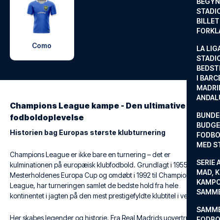
BEGYND
STADI
BILLE
FORKL
Como
LA LIG
STADI
BEDST
I BARC
MADRI
ANDAL
Champions League kampe - Den ultimative
BUNDE
fodboldoplevelse
BUDGET
Historien bag Europas største klubturnering
FODBO
MED S
Champions League er ikke bare en turnering – det er
SERIE 
kulminationen på europæisk klubfodbold. Grundlagt i 1955 som
MAD, 
Mesterholdenes Europa Cup og omdøbt i 1992 til Champions
KAMPO
League, har turneringen samlet de bedste hold fra hele
SAMME
kontinentet i jagten på den mest prestigefyldte klubtitel i verden.
SAMME
Her skabes legender og historie. Fra Real Madrids uovertrufne
FODBO