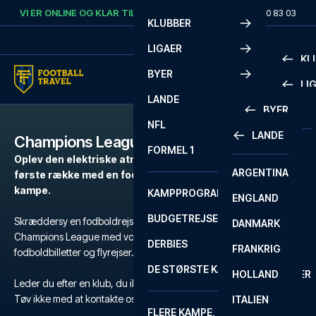
Skip to content
VI ER ONLINE OG KLAR TIL AT HJÆLPE DIG.
RING
+45 72 10 83 03
KLUBBER
LIGAER
KL
BYER
LI
PREMIE
LANDE
BYER
LA LIG
PREMIE
NFL
LANDE
Champions League
BARCELONA
SERIE A
LA LIG
FORMEL 1
Oplev den elektriske atmosfære i europæisk fodbold på
ARGENTINA
LISSABON
BUNDES
SERIE A
første række med en fodboldrejse til Champions League
kampe.
KAMPPROGRAM
ENGLAND
LIVERPOOL
EREDIV
CHAMP
BUDGETREJSER
Skræddersy en fodboldrejse efter dine behov til en kamp i
DANMARK
LONDON
CHAMP
1 BUND
Champions League med vores nøje udvalgte hoteller, officielle
DERBIES
FRANKRIG
MADRID
LIGUE 1
2 BUND
fodboldbilletter og flyrejser.
DE STØRSTE KAMPE
HOLLAND
MANCHESTER
PRIMEI
CHAMP
Leder du efter en klub, du ikke kan finde?
Tøv ikke med at kontakte os
her
eller på
+45 72 10 83 03
.
ITALIEN
MILANO
SCOTT
LIGUE 1
FLERE KAMPE, ÉN TUR
PREMI