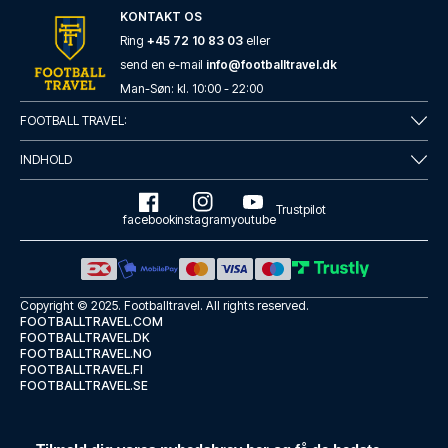
KONTAKT OS
Ring
+45 72 10 83 03
eller
send en e-mail
info@footballtravel.dk
Man
-
Søn
: kl.
10:00
-
22:00
FOOTBALL TRAVEL:
INDHOLD
Trustpilot
facebook
instagram
youtube
Copyright © 2025.
Footballtravel
. All rights reserved.
FOOTBALLTRAVEL.COM
FOOTBALLTRAVEL.DK
FOOTBALLTRAVEL.NO
FOOTBALLTRAVEL.FI
FOOTBALLTRAVEL.SE