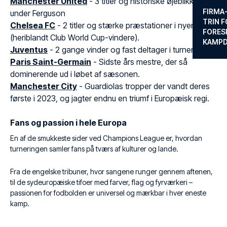
Manchester United
- 3 titler og historiske øjeblikke
FIRMA
under Ferguson
TRIN F
Chelsea FC
- 2 titler og stærke præstationer i nyere tid
FORES
(heriblandt Club World Cup-vindere).
KAMP
Juventus
- 2 gange vinder og fast deltager i turneringen
Paris Saint-Germain
- Sidste års mestre, der så
dominerende ud i løbet af sæsonen.
Manchester City
- Guardiolas tropper der vandt deres
første i 2023, og jagter endnu en triumf i Europæisk regi.
Fans og passion i hele Europa
En af de smukkeste sider ved Champions League er, hvordan
turneringen samler fans på tværs af kulturer og lande.
Fra de engelske tribuner, hvor sangene runger gennem aftenen,
til de sydeuropæiske tifoer med farver, flag og fyrværkeri –
passionen for fodbolden er universel og mærkbar i hver eneste
kamp.