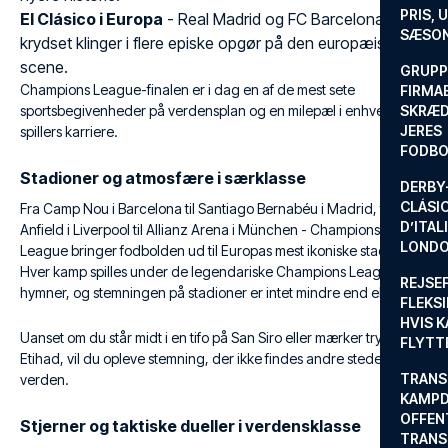
PRIS, 
El Clásico i Europa
- Real Madrid og FC Barcelona har
SÆSON
krydset klinger i flere episke opgør på den europæiske
scene.
GRUPP
Champions League-finalen er i dag en af de mest sete
FIRMA
sportsbegivenheder på verdensplan og en milepæl i enhver
SKRÆD
JERES
spillers karriere.
FODBO
Stadioner og atmosfære i særklasse
DERBY-
CLÁSI
Fra Camp Nou i Barcelona til Santiago Bernabéu i Madrid, fra
D’ITAL
Anfield i Liverpool til Allianz Arena i München - Champions
LONDO
League bringer fodbolden ud til Europas mest ikoniske stadioner.
Hver kamp spilles under de legendariske Champions League-
REJSE
hymner, og stemningen på stadioner er intet mindre end elektrisk.
FLEKSI
HVIS 
Uanset om du står midt i en tifo på San Siro eller mærker trykket på
FLYTT
Etihad, vil du opleve stemning, der ikke findes andre steder i
TRANS
verden.
KAMPD
OFFEN
Stjerner og taktiske dueller i verdensklasse
TRANS